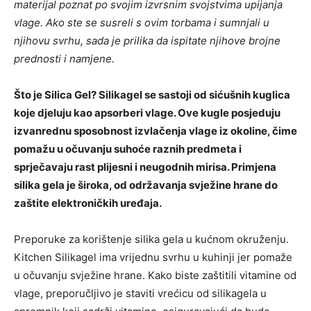
materijal poznat po svojim izvrsnim svojstvima upijanja
vlage. Ako ste se susreli s ovim torbama i sumnjali u
njihovu svrhu, sada je prilika da ispitate njihove brojne
prednosti i namjene.
Što je Silica Gel? Silikagel se sastoji od sićušnih kuglica
koje djeluju kao apsorberi vlage. Ove kugle posjeduju
izvanrednu sposobnost izvlačenja vlage iz okoline, čime
pomažu u očuvanju suhoće raznih predmeta i
sprječavaju rast plijesni i neugodnih mirisa. Primjena
silika gela je široka, od održavanja svježine hrane do
zaštite elektroničkih uređaja.
Preporuke za korištenje silika gela u kućnom okruženju.
Kitchen Silikagel ima vrijednu svrhu u kuhinji jer pomaže
u očuvanju svježine hrane. Kako biste zaštitili vitamine od
vlage, preporučljivo je staviti vrećicu od silikagela u