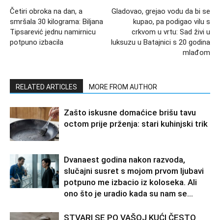
Četiri obroka na dan, a
Gladovao, grejao vodu da bi se
smršala 30 kilograma: Biljana
kupao, pa podigao vilu s
Tipsarević jednu namirnicu
crkvom u vrtu: Sad živi u
potpuno izbacila
luksuzu u Batajnici s 20 godina
mlađom
RELATED ARTICLES
MORE FROM AUTHOR
Zašto iskusne domaćice brišu tavu
octom prije prženja: stari kuhinjski trik
Dvanaest godina nakon razvoda,
slučajni susret s mojom prvom ljubavi
potpuno me izbacio iz koloseka. Ali
ono što je uradio kada su nam se...
STVARI SE PO VAŠOJ KUĆI ČESTO