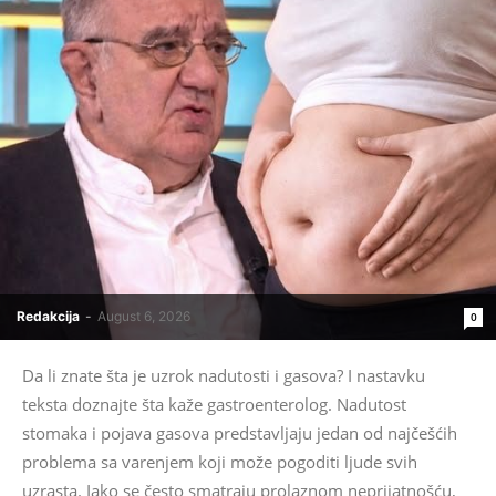
Redakcija
-
August 6, 2026
0
Da li znate šta je uzrok nadutosti i gasova? I nastavku
teksta doznajte šta kaže gastroenterolog. Nadutost
stomaka i pojava gasova predstavljaju jedan od najčešćih
problema sa varenjem koji može pogoditi ljude svih
uzrasta. Iako se često smatraju prolaznom neprijatnošću,