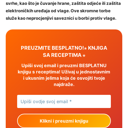
svrhe, kao što je čuvanje hrane, zaštita odjeće ili zaštita
elektroničkih uređaja od vlage. Ove skromne torbe
služe kao neprocjenjivi saveznici u borbi protiv vlage.
PREUZMITE BESPLATNO!⋆ KNJIGA
SA RECEPTIMA ⋆
Upiši svoj email i preuzmi BESPLATNU
knjigu s receptima! Uživaj u jednostavnim
i ukusnim jelima koja će osvojiti tvoje
najdraže.