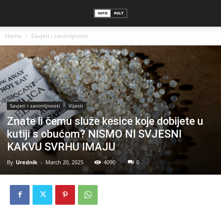
Home
Savjeti i zanimljivosti
Savjeti i zanimljivosti
Vijesti
Znate li čemu služe kesice koje dobijete u
kutiji s obućom? NISMO NI SVJESNI
KAKVU SVRHU IMAJU
By
Urednik
-
March 20, 2025
4090
0