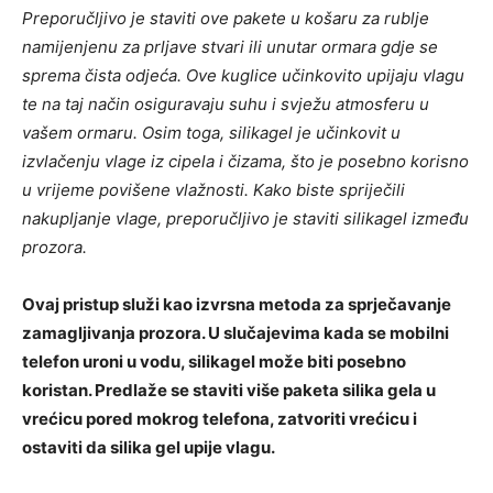
Preporučljivo je staviti ove pakete u košaru za rublje
namijenjenu za prljave stvari ili unutar ormara gdje se
sprema čista odjeća. Ove kuglice učinkovito upijaju vlagu
te na taj način osiguravaju suhu i svježu atmosferu u
vašem ormaru. Osim toga, silikagel je učinkovit u
izvlačenju vlage iz cipela i čizama, što je posebno korisno
u vrijeme povišene vlažnosti. Kako biste spriječili
nakupljanje vlage, preporučljivo je staviti silikagel između
prozora.
Ovaj pristup služi kao izvrsna metoda za sprječavanje
zamagljivanja prozora. U slučajevima kada se mobilni
telefon uroni u vodu, silikagel može biti posebno
koristan. Predlaže se staviti više paketa silika gela u
vrećicu pored mokrog telefona, zatvoriti vrećicu i
ostaviti da silika gel upije vlagu.