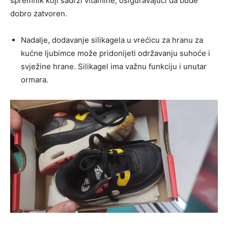
spremnik koji sadrži vitamine, osiguravajući da bude
dobro zatvoren.
Nadalje, dodavanje silikagela u vrećicu za hranu za
kućne ljubimce može pridonijeti održavanju suhoće i
svježine hrane. Silikagel ima važnu funkciju i unutar
ormara.