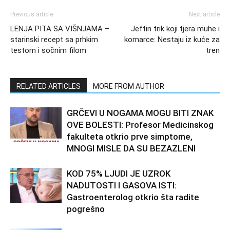
Previous article
Next article
LENJA PITA SA VIŠNJAMA –
Jeftin trik koji tjera muhe i
starinski recept sa prhkim
komarce: Nestaju iz kuće za
testom i sočnim filom
tren
RELATED ARTICLES
MORE FROM AUTHOR
GRČEVI U NOGAMA MOGU BITI ZNAK
OVE BOLESTI: Profesor Medicinskog
fakulteta otkrio prve simptome,
MNOGI MISLE DA SU BEZAZLENI
KOD 75% LJUDI JE UZROK
NADUTOSTI I GASOVA ISTI:
Gastroenterolog otkrio šta radite
pogrešno