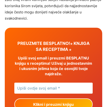
korisnika širom svijeta, potvrđujući da najjednostavnije
ideje često mogu donijeti najveće olakšanje u
svakodnevici.
PREUZMITE BESPLATNO!⋆ KNJIGA
SA RECEPTIMA ⋆
Upiši svoj email i preuzmi BESPLATNU
knjigu s receptima! Uživaj u jednostavnim
i ukusnim jelima koja će osvojiti tvoje
najdraže.