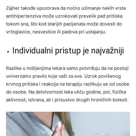
Zajher takođe upozorava da noćno uzimanje nekih vrsta
antihipertenziva može uzrokovati prevelik pad pritiska
tokom sna, što kod starijih pacijenata može dovesti do
vrtoglavice, nesvestice ili padova pri ustajanju.
Individualni pristup je najvažniji
Razlike u mišljenjima lekara samo potvrđuju da ne postoji
univerzalno pravilo koje važi za sve. Uzrok povišenog
krvnog pritiska i reakcija na terapiju razlikuju se od osobe
do osobe. Na delotvornost leka utiču godine, pol, fizička
aktivnost, ishrana, ali i prisustvo drugih hroničnih bolesti.