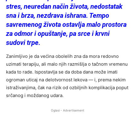
stres, neuredan način života, nedostatak
sna i brza, nezdrava ishrana. Tempo
savremenog života ostavlja malo prostora
za odmor i opuštanje, pa srce i krvni
sudovi trpe.
Zanimljivo je da većina obolelih zna da mora redovno
uzimati terapiju, ali malo njih razmišlja o tačnom vremenu
kada to rade. Ispostavlja se da doba dana može imati
ogroman uticaj na delotvornost lekova — i, prema nekim
istraživanjima, čak na rizik od ozbiljnih komplikacija poput
srčanog i moždanog udara.
Oglasi - Advertisement