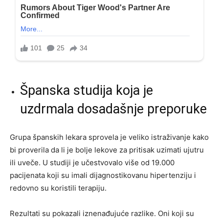
Španska studija koja je
uzdrmala dosadašnje preporuke
Grupa španskih lekara sprovela je veliko istraživanje kako
bi proverila da li je bolje lekove za pritisak uzimati ujutru
ili uveče. U studiji je učestvovalo više od 19.000
pacijenata koji su imali dijagnostikovanu hipertenziju i
redovno su koristili terapiju.
Rezultati su pokazali iznenađujuće razlike. Oni koji su