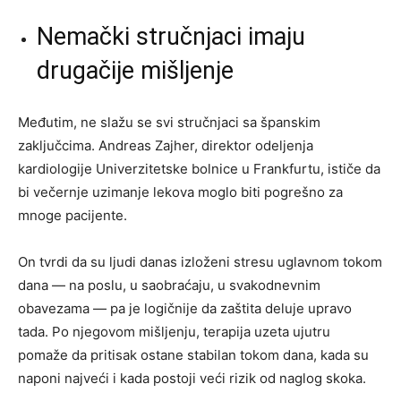
Nemački stručnjaci imaju
drugačije mišljenje
Međutim, ne slažu se svi stručnjaci sa španskim
zaključcima. Andreas Zajher, direktor odeljenja
kardiologije Univerzitetske bolnice u Frankfurtu, ističe da
bi večernje uzimanje lekova moglo biti pogrešno za
mnoge pacijente.
On tvrdi da su ljudi danas izloženi stresu uglavnom tokom
dana — na poslu, u saobraćaju, u svakodnevnim
obavezama — pa je logičnije da zaštita deluje upravo
tada. Po njegovom mišljenju, terapija uzeta ujutru
pomaže da pritisak ostane stabilan tokom dana, kada su
naponi najveći i kada postoji veći rizik od naglog skoka.