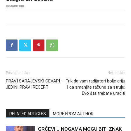
Previous article
Next article
PRAVI SARAJEVSKI ĆEVAPI –
Trik da vam radijatori bolje griju
JEDINI PRAVI RECEPT
i da smanjite račune za struju:
Evo šta trebate uraditi
RELATED ARTICLES
MORE FROM AUTHOR
GRČEVI U NOGAMA MOGU BITI ZNAK