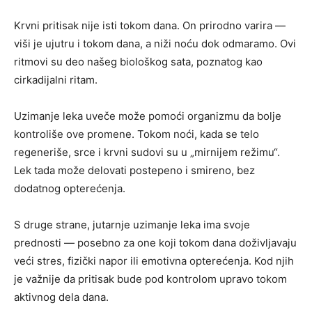
Krvni pritisak nije isti tokom dana. On prirodno varira —
viši je ujutru i tokom dana, a niži noću dok odmaramo. Ovi
ritmovi su deo našeg biološkog sata, poznatog kao
cirkadijalni ritam.
Uzimanje leka uveče može pomoći organizmu da bolje
kontroliše ove promene. Tokom noći, kada se telo
regeneriše, srce i krvni sudovi su u „mirnijem režimu“.
Lek tada može delovati postepeno i smireno, bez
dodatnog opterećenja.
S druge strane, jutarnje uzimanje leka ima svoje
prednosti — posebno za one koji tokom dana doživljavaju
veći stres, fizički napor ili emotivna opterećenja. Kod njih
je važnije da pritisak bude pod kontrolom upravo tokom
aktivnog dela dana.