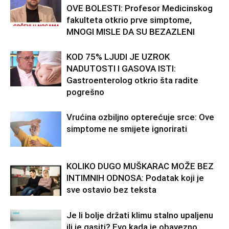
OVE BOLESTI: Profesor Medicinskog
fakulteta otkrio prve simptome,
MNOGI MISLE DA SU BEZAZLENI
KOD 75% LJUDI JE UZROK
NADUTOSTI I GASOVA ISTI:
Gastroenterolog otkrio šta radite
pogrešno
Vrućina ozbiljno opterećuje srce: Ove
simptome ne smijete ignorirati
KOLIKO DUGO MUŠKARAC MOŽE BEZ
INTIMNIH ODNOSA: Podatak koji je
sve ostavio bez teksta
Je li bolje držati klimu stalno upaljenu
ili je gasiti? Evo kada je obavezno