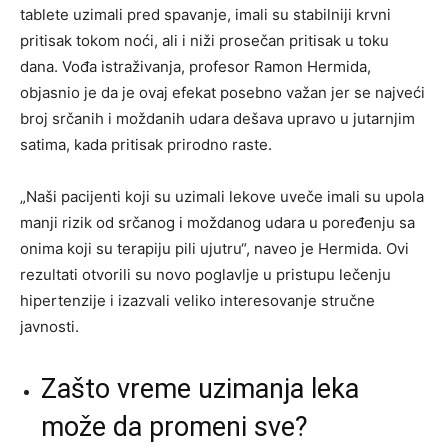
tablete uzimali pred spavanje, imali su stabilniji krvni
pritisak tokom noći, ali i niži prosečan pritisak u toku
dana. Vođa istraživanja, profesor Ramon Hermida,
objasnio je da je ovaj efekat posebno važan jer se najveći
broj srčanih i moždanih udara dešava upravo u jutarnjim
satima, kada pritisak prirodno raste.
„Naši pacijenti koji su uzimali lekove uveče imali su upola
manji rizik od srčanog i moždanog udara u poređenju sa
onima koji su terapiju pili ujutru“, naveo je Hermida. Ovi
rezultati otvorili su novo poglavlje u pristupu lečenju
hipertenzije i izazvali veliko interesovanje stručne
javnosti.
Zašto vreme uzimanja leka
može da promeni sve?