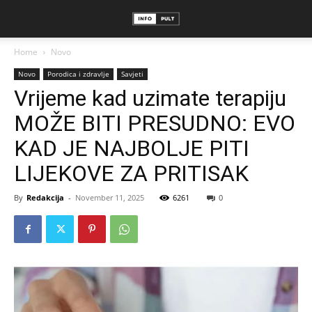
Home
Novo
Novo
Porodica i zdravlje
Savjeti
Vrijeme kad uzimate terapiju
MOŽE BITI PRESUDNO: EVO
KAD JE NAJBOLJE PITI
LIJEKOVE ZA PRITISAK
By
Redakcija
-
November 11, 2025
6261
0