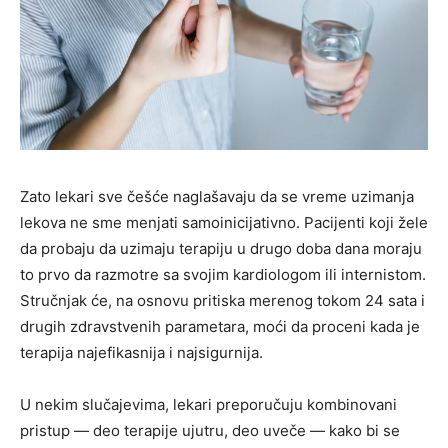
Zato lekari sve češće naglašavaju da se vreme uzimanja
lekova ne sme menjati samoinicijativno. Pacijenti koji žele
da probaju da uzimaju terapiju u drugo doba dana moraju
to prvo da razmotre sa svojim kardiologom ili internistom.
Stručnjak će, na osnovu pritiska merenog tokom 24 sata i
drugih zdravstvenih parametara, moći da proceni kada je
terapija najefikasnija i najsigurnija.
U nekim slučajevima, lekari preporučuju kombinovani
pristup — deo terapije ujutru, deo uveče — kako bi se