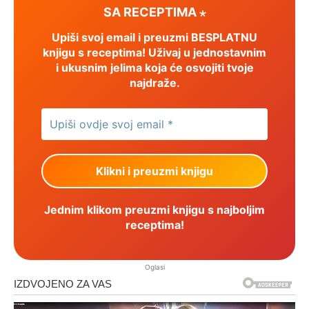
SA RECEPTIMA ⋆
Upiši svoj email i preuzmi BESPLATNU
knjigu s receptima! Uživaj u jednostavnim
i ukusnim jelima koja će osvojiti tvoje
najdraže.
Jednim klikom preuzmi knjigu s najboljim
receptima!
Oglasi