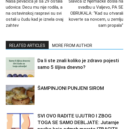
Naša pevačica je sa 29 ostala
Slavica iz Njemačke došla na
udovica: Decu mu nije rodila, a
svadbu u Valjevo, PA SE
na ostavinskoj raspravi su svi
OBRUKALA: “Kad su otvarali
ostali u čudu kad je iznela ovaj
koverte sa novcem, u zemlju
zahtev
sam propala”
RELATED ARTICLES
MORE FROM AUTHOR
Da li ste znali koliko je zdravo pojesti
samo 5 šljiva dnevno?
ŠAMPINJONI PUNJENI SIROM
SVI OVO RADITE UJUTRO I ZBOG
TOGA SE SAMO DEBLJATE: Jutarnje
navike koje odmah morate IZBACITI!