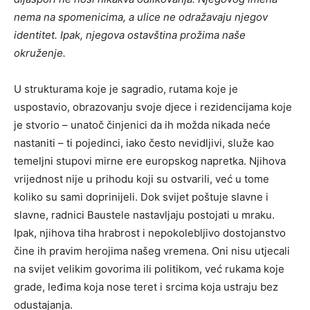
nema na spomenicima, a ulice ne odražavaju njegov
identitet. Ipak, njegova ostavština prožima naše
okruženje.
U strukturama koje je sagradio, rutama koje je
uspostavio, obrazovanju svoje djece i rezidencijama koje
je stvorio – unatoč činjenici da ih možda nikada neće
nastaniti – ti pojedinci, iako često nevidljivi, služe kao
temeljni stupovi mirne ere europskog napretka. Njihova
vrijednost nije u prihodu koji su ostvarili, već u tome
koliko su sami doprinijeli. Dok svijet poštuje slavne i
slavne, radnici Baustele nastavljaju postojati u mraku.
Ipak, njihova tiha hrabrost i nepokolebljivo dostojanstvo
čine ih pravim herojima našeg vremena. Oni nisu utjecali
na svijet velikim govorima ili politikom, već rukama koje
grade, leđima koja nose teret i srcima koja ustraju bez
odustajanja.