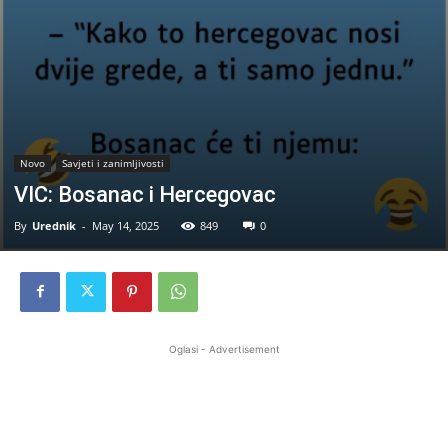
Novo
Savjeti i zanimljivosti
VIC: Bosanac i Hercegovac
By
Urednik
-
May 14, 2025
849
0
Oglasi - Advertisement