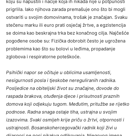
koju su napustili i nacije koja ih nikada nije u potpunosti
prigrlila. Iako njihova zarada premašuje ono što bi mogli
ostvariti u svojim domovinama, trošak je značajan. Svaku
stečenu marku ili euro prati osjećaj žrtve, a egzistencija
se doima kao beskrajna trka bez konačnog cilja. Najčešće
pogođene osobe su: Fizička dobrobit često je ugrožena
problemima kao što su bolovi u leđima, propadanje
zglobova i respiratorne poteškoće.
Psihički napor se očituje u oblicima usamljenosti,
nesigurnosti posla i tjeskobe nereguliranih radnika.
Posljedice na obiteljski život su značajne, dovode do
raspada brakova, otuđenja djece i prisutnosti praznih
domova koji odjekuju tugom. Međutim, pritužbe se rijetko
podnose. Radna snaga ostaje tiha, ustrajna u svojim
izazovima. Svaki osmijeh krije priču o žrtvi, otpornosti i
ustrajnosti. Bosanskohercegovački radnik koji živi u
dijaspori ne nosi nikakva odlikovanja. Njegovog imena