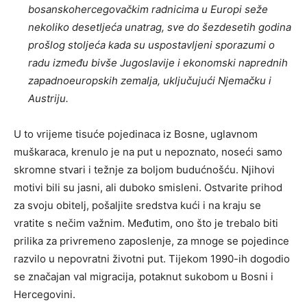
bosanskohercegovačkim radnicima u Europi seže
nekoliko desetljeća unatrag, sve do šezdesetih godina
prošlog stoljeća kada su uspostavljeni sporazumi o
radu između bivše Jugoslavije i ekonomski naprednih
zapadnoeuropskih zemalja, uključujući Njemačku i
Austriju.
U to vrijeme tisuće pojedinaca iz Bosne, uglavnom
muškaraca, krenulo je na put u nepoznato, noseći samo
skromne stvari i težnje za boljom budućnošću. Njihovi
motivi bili su jasni, ali duboko smisleni. Ostvarite prihod
za svoju obitelj, pošaljite sredstva kući i na kraju se
vratite s nečim važnim. Međutim, ono što je trebalo biti
prilika za privremeno zaposlenje, za mnoge se pojedince
razvilo u nepovratni životni put. Tijekom 1990-ih dogodio
se značajan val migracija, potaknut sukobom u Bosni i
Hercegovini.