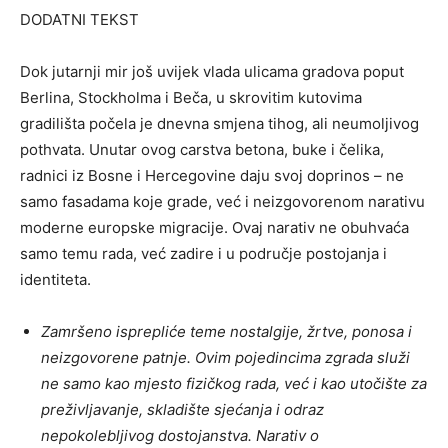
DODATNI TEKST
Dok jutarnji mir još uvijek vlada ulicama gradova poput
Berlina, Stockholma i Beča, u skrovitim kutovima
gradilišta počela je dnevna smjena tihog, ali neumoljivog
pothvata. Unutar ovog carstva betona, buke i čelika,
radnici iz Bosne i Hercegovine daju svoj doprinos – ne
samo fasadama koje grade, već i neizgovorenom narativu
moderne europske migracije. Ovaj narativ ne obuhvaća
samo temu rada, već zadire i u područje postojanja i
identiteta.
Zamršeno isprepliće teme nostalgije, žrtve, ponosa i
neizgovorene patnje. Ovim pojedincima zgrada služi
ne samo kao mjesto fizičkog rada, već i kao utočište za
preživljavanje, skladište sjećanja i odraz
nepokolebljivog dostojanstva. Narativ o