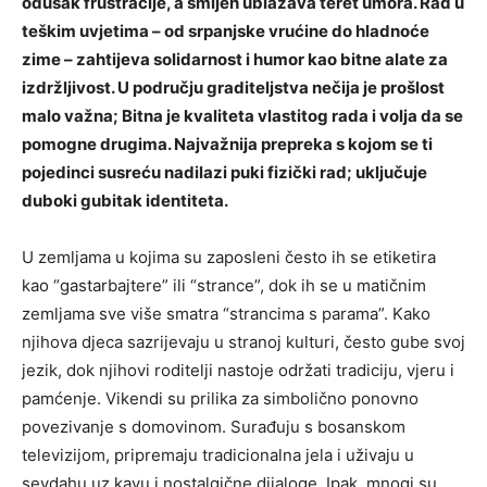
odušak frustracije, a smijeh ublažava teret umora. Rad u
teškim uvjetima – od srpanjske vrućine do hladnoće
zime – zahtijeva solidarnost i humor kao bitne alate za
izdržljivost. U području graditeljstva nečija je prošlost
malo važna; Bitna je kvaliteta vlastitog rada i volja da se
pomogne drugima. Najvažnija prepreka s kojom se ti
pojedinci susreću nadilazi puki fizički rad; uključuje
duboki gubitak identiteta.
U zemljama u kojima su zaposleni često ih se etiketira
kao “gastarbajtere” ili “strance”, dok ih se u matičnim
zemljama sve više smatra “strancima s parama”. Kako
njihova djeca sazrijevaju u stranoj kulturi, često gube svoj
jezik, dok njihovi roditelji nastoje održati tradiciju, vjeru i
pamćenje. Vikendi su prilika za simbolično ponovno
povezivanje s domovinom. Surađuju s bosanskom
televizijom, pripremaju tradicionalna jela i uživaju u
sevdahu uz kavu i nostalgične dijaloge. Ipak, mnogi su