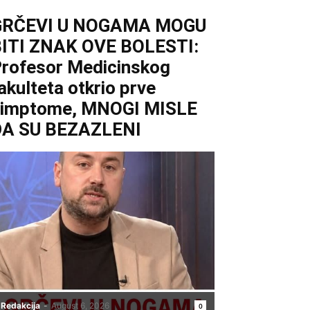
GRČEVI U NOGAMA MOGU
ITI ZNAK OVE BOLESTI:
rofesor Medicinskog
akulteta otkrio prve
simptome, MNOGI MISLE
DA SU BEZAZLENI
Redakcija
-
August 6, 2026
0