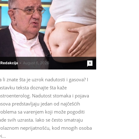
Redakcija
-
August 6, 2026
0
 li znate šta je uzrok nadutosti i gasova? I
stavku teksta doznajte šta kaže
astroenterolog. Nadutost stomaka i pojava
sova predstavljaju jedan od najčešćih
roblema sa varenjem koji može pogoditi
ude svih uzrasta. Iako se često smatraju
rolaznom neprijatnošću, kod mnogih osoba
i...