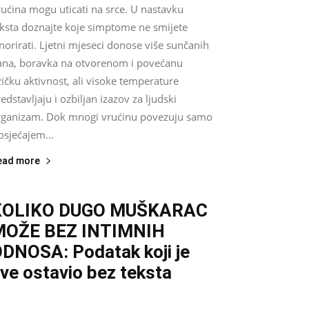
ućina mogu uticati na srce. U nastavku
eksta doznajte koje simptome ne smijete
norirati. Ljetni mjeseci donose više sunčanih
ana, boravka na otvorenom i povećanu
zičku aktivnost, ali visoke temperature
edstavljaju i ozbiljan izazov za ljudski
rganizam. Dok mnogi vrućinu povezuju samo
osjećajem...
ead more
KOLIKO DUGO MUŠKARAC
MOŽE BEZ INTIMNIH
DNOSA: Podatak koji je
ve ostavio bez teksta