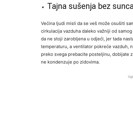
Tajna sušenja bez sunc
Većina ljudi misli da se veš može osušiti sam
cirkulacija vazduha daleko važniji od samog 
da ne stoji zarobljena u odjeći, jer tada nast
temperaturu, a ventilator pokreće vazduh, n
preko svega prebacite posteljinu, dobijate za
ne kondenzuje po zidovima.
Ogl