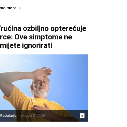
ead more
rućina ozbiljno opterećuje
rce: Ove simptome ne
mijete ignorirati
Redakcija
-
August 5, 2026
0