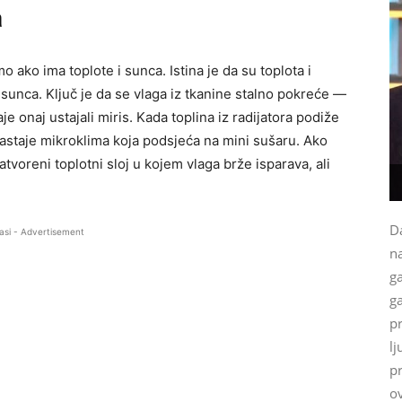
a
o ako ima toplote i sunca. Istina je da su toplota i
sunca. Ključ je da se vlaga iz tkanine stalno pokreće —
aje onaj ustajali miris. Kada toplina iz radijatora podiže
astaje mikroklima koja podsjeća na mini sušaru. Ako
tvoreni toplotni sloj u kojem vlaga brže isparava, ali
Da
asi - Advertisement
na
g
ga
p
lj
p
ov