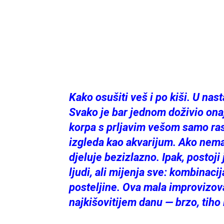
Kako osušiti veš i po kiši. U na
Svako je bar jednom doživio onaj
korpa s prljavim vešom samo ras
izgleda kao akvarijum. Ako nema
djeluje bezizlazno. Ipak, postoji
ljudi, ali mijenja sve: kombinacij
posteljine. Ova mala improvizov
najkišovitijem danu — brzo, tiho 