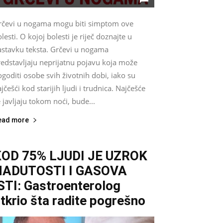
rčevi u nogama mogu biti simptom ove
lesti. O kojoj bolesti je riječ doznajte u
astavku teksta. Grčevi u nogama
redstavljaju neprijatnu pojavu koja može
goditi osobe svih životnih dobi, iako su
jčešći kod starijih ljudi i trudnica. Najčešće
 javljaju tokom noći, bude...
ead more
KOD 75% LJUDI JE UZROK
NADUTOSTI I GASOVA
STI: Gastroenterolog
tkrio šta radite pogrešno