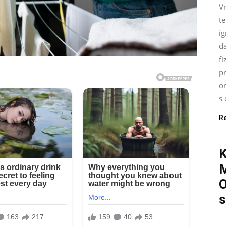
Vr
t
ig
d
fi
pr
o
s 
R
O
s