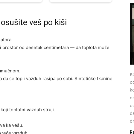
osušite veš po kiši
jatora.
oji prostor od desetak centimetara — da toplota može
 pamučnom.
K
 da se topli vazduh rasipa po sobi. Sintetičke tkanine
o
k
od
o
koji toplotni vazduh struji.
da
dr
uva ka vešu.
R
kreće vazduh.