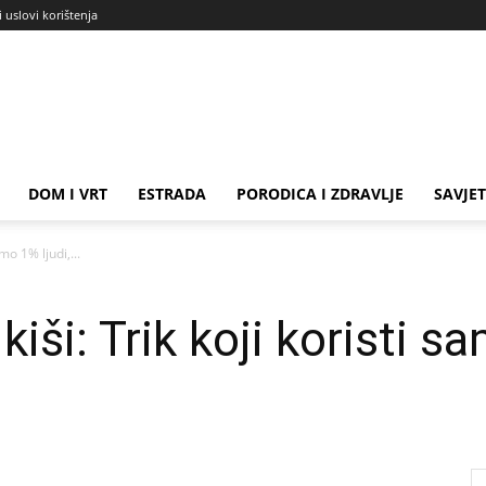
i uslovi korištenja
DOM I VRT
ESTRADA
PORODICA I ZDRAVLJE
SAVJET
amo 1% ljudi,...
kiši: Trik koji koristi s