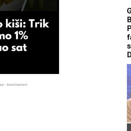
B
P
f
asi - Advertisement