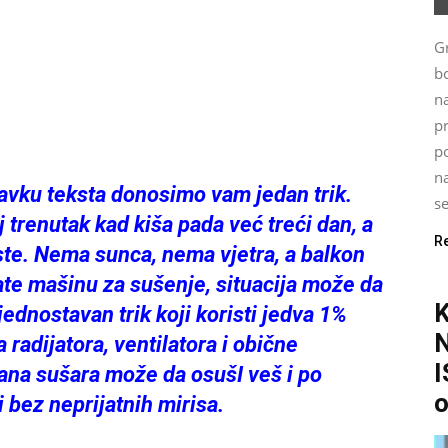
G
bo
n
p
po
na
stavku teksta donosimo vam jedan trik.
se
 trenutak kad kiša pada već treći dan, a
R
te. Nema sunca, nema vjetra, a balkon
te mašinu za sušenje, situacija može da
 jednostavan trik koji koristi jedva 1%
a radijatora, ventilatora i obične
I
ana sušara može da osušI veš i po
o
i bez neprijatnih mirisa.