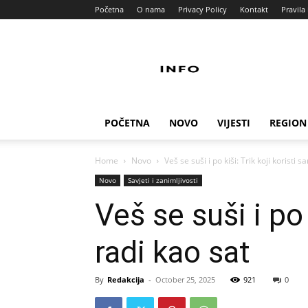
Početna
O nama
Privacy Policy
Kontakt
Pravila 
Info
Pult
POČETNA
NOVO
VIJESTI
REGION
Home
Novo
Veš se suši i po kiši: Trik koji koristi s
Novo
Savjeti i zanimljivosti
Veš se suši i po 
radi kao sat
By
Redakcija
-
October 25, 2025
921
0