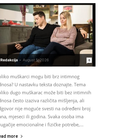
Redakcija
-
August 5, 2026
0
oliko muškarci mogu biti brz intimnog
dnosa? U nastavku teksta doznajte. Tema
oliko dugo muškarac može biti bez intimnih
nosa često izaziva različita mišljenja, ali
dgovor nije moguće svesti na određeni broj
na, mjeseci ili godina. Svaka osoba ima
ugačije emocionalne i fizičke potrebe,...
ead more