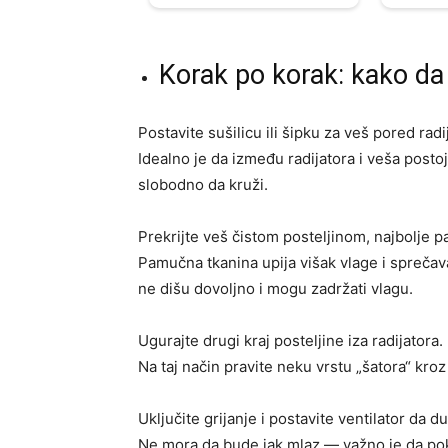
Korak po korak: kako da 
Postavite sušilicu ili šipku za veš pored radi
Idealno je da između radijatora i veša post
slobodno da kruži.
Prekrijte veš čistom posteljinom, najbolje
Pamučna tkanina upija višak vlage i sprečava
ne dišu dovoljno i mogu zadržati vlagu.
Ugurajte drugi kraj posteljine iza radijatora.
Na taj način pravite neku vrstu „šatora“ kroz 
Uključite grijanje i postavite ventilator da d
Ne mora da bude jak mlaz — važno je da po