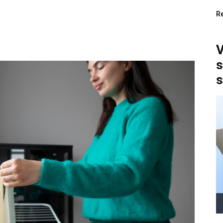
R
V
s
s