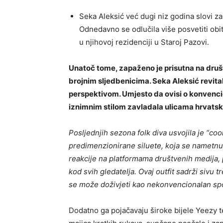
Seka Aleksić već dugi niz godina slovi za
Odnedavno se odlučila više posvetiti obi
u njihovoj rezidenciji u Staroj Pazovi.
Unatoč tome, zapaženo je prisutna na dru
brojnim sljedbenicima. Seka Aleksić revi
perspektivom. Umjesto da ovisi o konvenci
iznimnim stilom zavladala ulicama hrvats
Posljednjih sezona folk diva usvojila je “coo
predimenzionirane siluete, koja se nametnul
reakcije na platformama društvenih medija, p
kod svih gledatelja. Ovaj outfit sadrži siv
se može doživjeti kao nekonvencionalan spo
Dodatno ga pojačavaju široke bijele Yeezy 