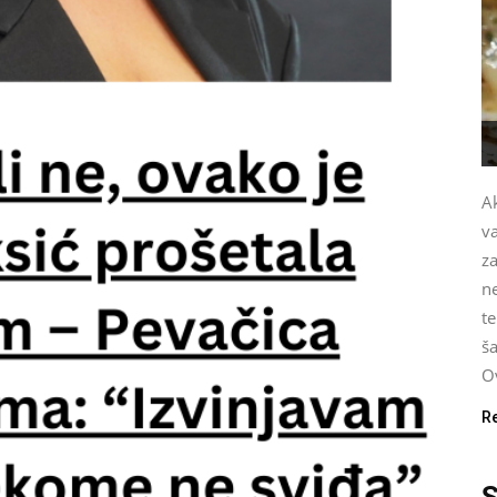
Ak
v
za
n
te
ša
Ov
R