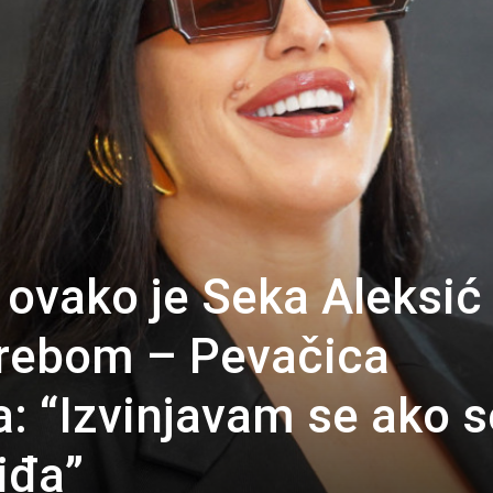
e, ovako je Seka Aleksić
grebom – Pevačica
a: “Izvinjavam se ako s
iđa”