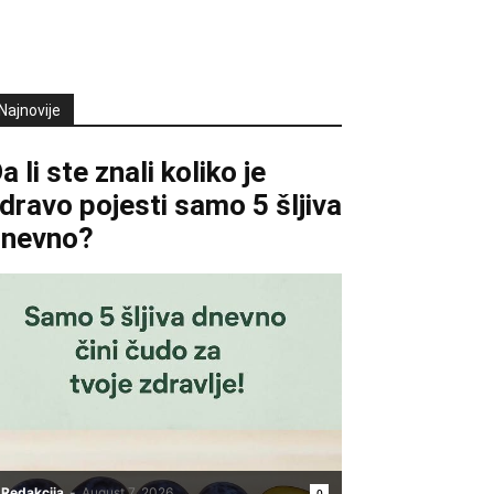
Najnovije
a li ste znali koliko je
dravo pojesti samo 5 šljiva
dnevno?
Redakcija
-
August 7, 2026
0