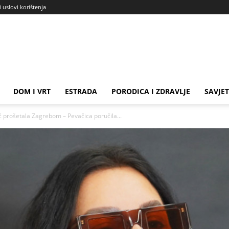
i uslovi korištenja
DOM I VRT
ESTRADA
PORODICA I ZDRAVLJE
SAVJET
ić prošetala Zagrebom – Pevačica poručila...