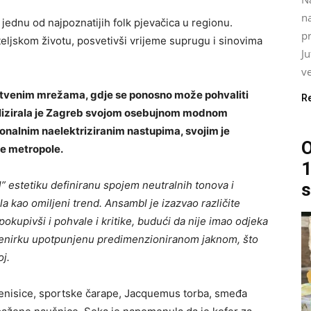
na
 jednu od najpoznatijih folk pjevačica u regionu.
pr
teljskom životu, posvetivši vrijeme suprugu i sinovima
J
ve
štvenim mrežama, gdje se ponosno može pohvaliti
R
talizirala je Zagreb svojom osebujnom modnom
onalnim naelektriziranim nastupima, svojim je
O
ke metropole.
1
l” estetiku definiranu spojem neutralnih tonova i
s
a kao omiljeni trend. Ansambl je izazvao različite
okupivši i pohvale i kritike, budući da nije imao odjeka
u trenirku upotpunjenu predimenzioniranom jaknom, što
j.
tenisice, sportske čarape, Jacquemus torba, smeđa