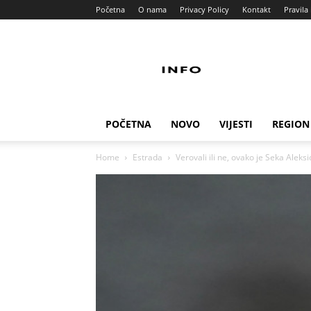
Početna
O nama
Privacy Policy
Kontakt
Pravila 
Info
Pult
POČETNA
NOVO
VIJESTI
REGION
Home
Estrada
Verovali ili ne, ovako je Seka Aleks