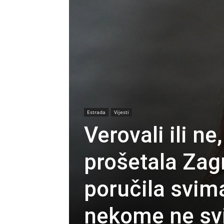
Estrada
Vijesti
Verovali ili n
prošetala Za
poručila svim
nekome ne sv