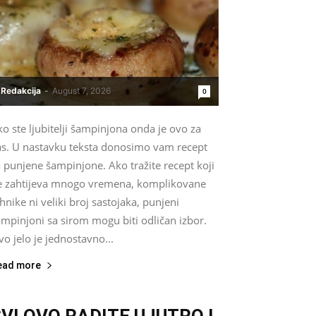
Redakcija
-
August 7, 2026
0
o ste ljubitelji šampinjona onda je ovo za
as. U nastavku teksta donosimo vam recept
 punjene šampinjone. Ako tražite recept koji
e zahtijeva mnogo vremena, komplikovane
hnike ni veliki broj sastojaka, punjeni
mpinjoni sa sirom mogu biti odličan izbor.
o jelo je jednostavno...
ead more