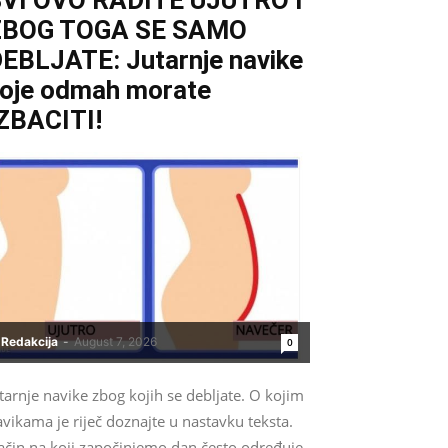
VI OVO RADITE UJUTRO I
ZBOG TOGA SE SAMO
EBLJATE: Jutarnje navike
oje odmah morate
ZBACITI!
Redakcija
-
August 7, 2026
0
tarnje navike zbog kojih se debljate. O kojim
vikama je riječ doznajte u nastavku teksta.
ačin na koji započinjemo dan često određuje