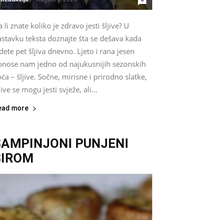
 li znate koliko je zdravo jesti šljive? U
astavku teksta doznajte šta se dešava kada
dete pet šljiva dnevno. Ljeto i rana jesen
onose nam jedno od najukusnijih sezonskih
ća – šljive. Sočne, mirisne i prirodno slatke,
jive se mogu jesti svježe, ali...
ead more
ŠAMPINJONI PUNJENI
SIROM