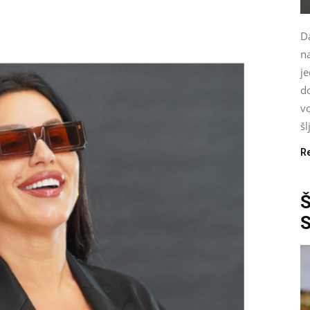
Da
n
je
d
vo
šl
R