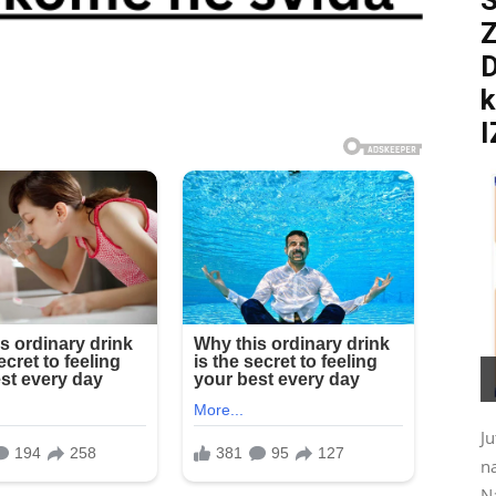
S
D
k
I
Ju
na
N