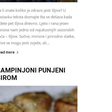
 li znate koliko je zdravo jesti šljive? U
astavku teksta doznajte šta se dešava kada
dete pet šljiva dnevno. Ljeto i rana jesen
onose nam jedno od najukusnijih sezonskih
ća – šljive. Sočne, mirisne i prirodno slatke,
jive se mogu jesti svježe, ali...
ead more
ŠAMPINJONI PUNJENI
SIROM