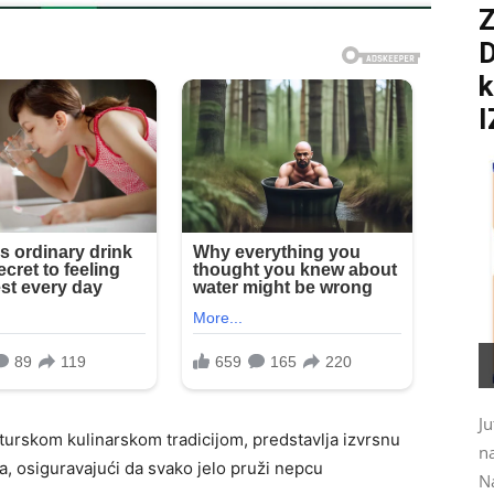
D
k
I
Ju
 turskom kulinarskom tradicijom, predstavlja izvrsnu
na
a, osiguravajući da svako jelo pruži nepcu
N