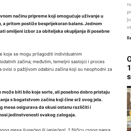
na
pr
avnom načinu pripreme koji omogućuje uživanje u
J
n, a pritom postiže besprijekoran balans. Jednom
ve
ti omiljeni izbor za obiteljska okupljanja ili posebne
R
je koje se mogu prilagoditi individualnim
O
odatnih začina; međutim, temeljni sastojci i proces
1
a ovisi o pažljivom odabiru začina koji su neophodni za
s
može biti bilo koje sorte, ali posebno dobro pristaju
ivanja s bogatstvom začina koji čine srž ovog jela.
g mesa osigurava da okusi ostanu različiti i
nosi jedinstvenosti svakog zalogaja.
enog mesa (junećeg ili janjećeg), 1 žličicu crnog papra,