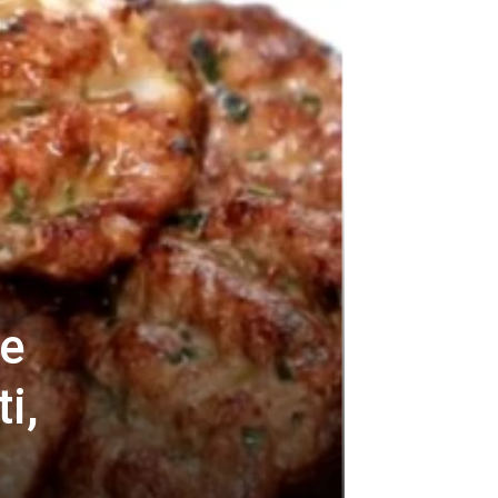
ne
i,