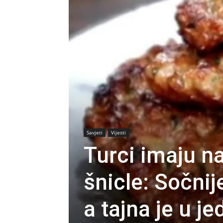
Savjeti
Vijesti
Turci imaju na
šnicle: Sočnij
a tajna je u j