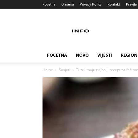
Početna
O nama
Privacy Policy
Kontakt
Pravila 
Info
Pult
POČETNA
NOVO
VIJESTI
REGION
Home
Savjeti
Turci imaju najbolji recept za faširan