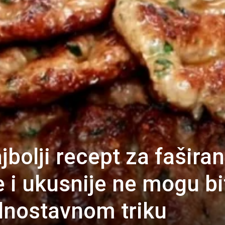
jbolji recept za fašira
e i ukusnije ne mogu bit
ednostavnom triku