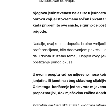
nezaboravan doživljaj.
Njegova jedinstvenost nalazi se u jednost
obroku koji je istovremeno sočan i pikanta
kada pripremite ove šnicle, sigurno će posta
prigode.
Nadalje, ovaj recept dopušta brojne varijaci
preferencijama, bilo dodavanjem povrća ili d
daju doista izuzetan temelj. Uspjeh ovog jel
postizanje punog okusa.
U ovom receptu radi se mljeveno meso koje 
janjetina ili junetina zbog skladnog sljublj
Osim toga, korištenje jedne vrste mljeveno
prepoznatljivi, dok mješavina začina dopri
Potrebni sastojci uključuju 1 kilogram mljev