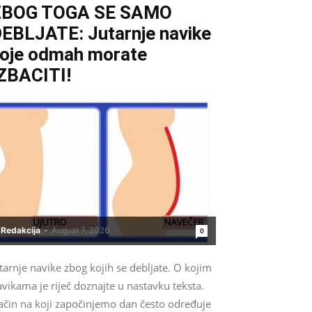
ZBOG TOGA SE SAMO
EBLJATE: Jutarnje navike
oje odmah morate
ZBACITI!
Redakcija
-
August 7, 2026
0
tarnje navike zbog kojih se debljate. O kojim
vikama je riječ doznajte u nastavku teksta.
ačin na koji započinjemo dan često određuje