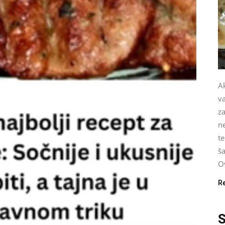
Ak
v
za
n
te
ša
Ov
R
S