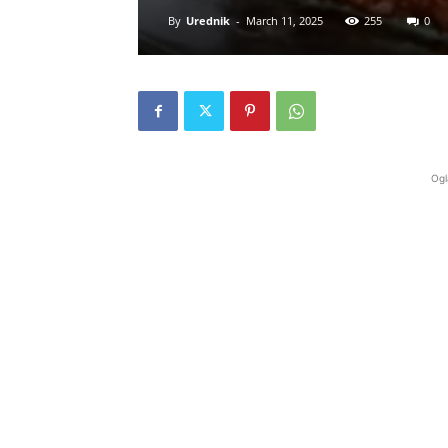
By
Urednik
-
March 11, 2025
255
0
Ogl