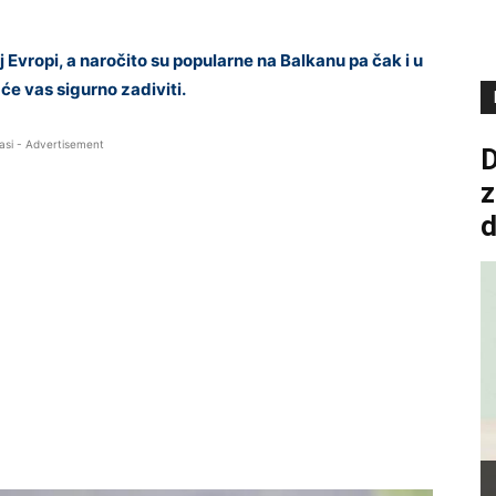
j Evropi, a naročito su popularne na Balkanu pa čak i u
će vas sigurno zadiviti.
asi - Advertisement
D
z