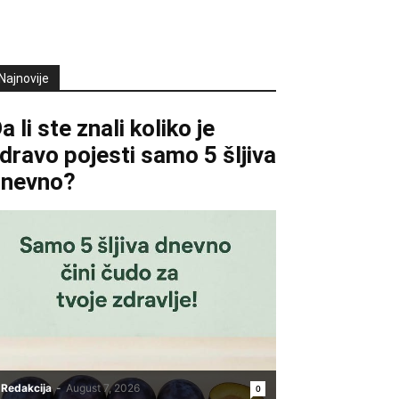
Najnovije
a li ste znali koliko je
dravo pojesti samo 5 šljiva
dnevno?
Redakcija
-
August 7, 2026
0