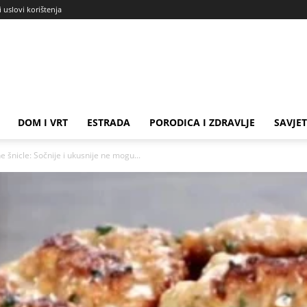
i uslovi korištenja
DOM I VRT
ESTRADA
PORODICA I ZDRAVLJE
SAVJET
e šnicle: Sočnije i ukusnije ne mogu...