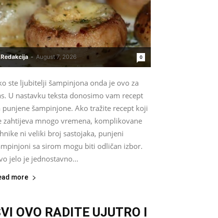
Redakcija
-
August 7, 2026
0
o ste ljubitelji šampinjona onda je ovo za
as. U nastavku teksta donosimo vam recept
 punjene šampinjone. Ako tražite recept koji
e zahtijeva mnogo vremena, komplikovane
hnike ni veliki broj sastojaka, punjeni
mpinjoni sa sirom mogu biti odličan izbor.
o jelo je jednostavno...
ead more
VI OVO RADITE UJUTRO I