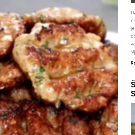
Da
n
je
d
vo
šl
R