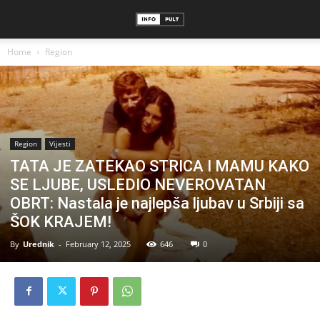
Home
Region
Region
Vijesti
TATA JE ZATEKAO STRICA I MAMU KAKO
SE LJUBE, USLEDIO NEVEROVATAN
OBRT: Nastala je najlepša ljubav u Srbiji sa
ŠOK KRAJEM!
By
Urednik
-
February 12, 2025
646
0