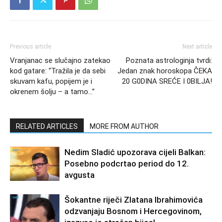
Previous article
Next article
Vranjanac se slučajno zatekao
Poznata astrologinja tvrdi:
kod gatare: “Tražila je da sebi
Jedan znak horoskopa ČEKA
skuvam kafu, popijem je i
20 G0DINA SREĆE I 0BILJA!
okrenem šolju – a tamo…”
RELATED ARTICLES
MORE FROM AUTHOR
Nedim Sladić upozorava cijeli Balkan:
Posebno podcrtao period do 12.
avgusta
Šokantne riječi Zlatana Ibrahimovića
odzvanjaju Bosnom i Hercegovinom,