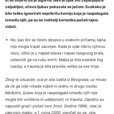
bi se uvjerio da je sigurna. Iako je ujak bio zapanjujuće
zaljubljen, očeva ljubav pokazala se jačom. Svakako je
bilo teško ignorirati neprikritu kemiju koja je raspolagala
između njih, pa su se roditelji korisnika počeli tajno
viđati.
No, kao što se često desava u ovakvim pričama, tajna
nije mogla trajati zauvijek. Kada je ujak otkrio njihovu
vezu, izbio je u napad bijesa i napao njegovog brata,
ostavivši ga na rubu smrti. Majka je bila svjedok tog
nasilja, a trauma je bila previše velika za sve troje.
Zbog te situacije, oca je sila izašla iz Beograda, uz misao
da će ga više nikada vidjeti ni jednu ni drugu osobu.
Međutim, ljubav koja je raspolagala između njih nije
mogla biti uništena ni udaljenost, ni trauma. Zajedno su
napustili grad i počeli novi život. Godine 1999., otac je
zaprosio majku, a 1. rujna 2000. vjenčali su se, oba