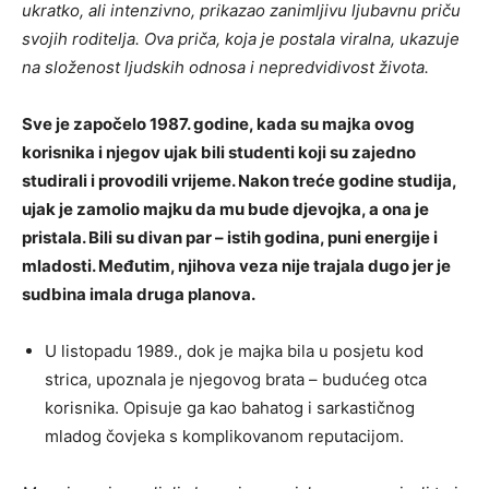
ukratko, ali intenzivno, prikazao zanimljivu ljubavnu priču
svojih roditelja. Ova priča, koja je postala viralna, ukazuje
na složenost ljudskih odnosa i nepredvidivost života.
Sve je započelo 1987. godine, kada su majka ovog
korisnika i njegov ujak bili studenti koji su zajedno
studirali i provodili vrijeme. Nakon treće godine studija,
ujak je zamolio majku da mu bude djevojka, a ona je
pristala. Bili su divan par – istih godina, puni energije i
mladosti. Međutim, njihova veza nije trajala dugo jer je
sudbina imala druga planova.
U listopadu 1989., dok je majka bila u posjetu kod
strica, upoznala je njegovog brata – budućeg otca
korisnika. Opisuje ga kao bahatog i sarkastičnog
mladog čovjeka s komplikovanom reputacijom.