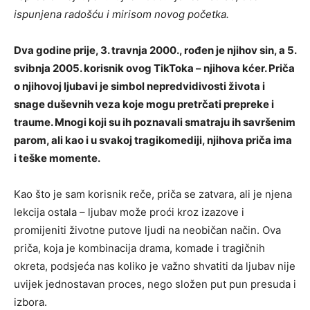
ispunjena radošću i mirisom novog početka.
Dva godine prije, 3. travnja 2000., rođen je njihov sin, a 5.
svibnja 2005. korisnik ovog TikToka – njihova kćer. Priča
o njihovoj ljubavi je simbol nepredvidivosti života i
snage duševnih veza koje mogu pretrčati prepreke i
traume. Mnogi koji su ih poznavali smatraju ih savršenim
parom, ali kao i u svakoj tragikomediji, njihova priča ima
i teške momente.
Kao što je sam korisnik reče, priča se zatvara, ali je njena
lekcija ostala – ljubav može proći kroz izazove i
promijeniti životne putove ljudi na neobičan način. Ova
priča, koja je kombinacija drama, komade i tragičnih
okreta, podsjeća nas koliko je važno shvatiti da ljubav nije
uvijek jednostavan proces, nego složen put pun presuda i
izbora.