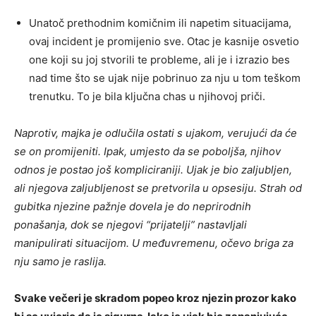
Unatoč prethodnim komičnim ili napetim situacijama,
ovaj incident je promijenio sve. Otac je kasnije osvetio
one koji su joj stvorili te probleme, ali je i izrazio bes
nad time što se ujak nije pobrinuo za nju u tom teškom
trenutku. To je bila ključna chas u njihovoj priči.
Naprotiv, majka je odlučila ostati s ujakom, verujući da će
se on promijeniti. Ipak, umjesto da se poboljša, njihov
odnos je postao još kompliciraniji. Ujak je bio zaljubljen,
ali njegova zaljubljenost se pretvorila u opsesiju. Strah od
gubitka njezine pažnje dovela je do neprirodnih
ponašanja, dok se njegovi “prijatelji” nastavljali
manipulirati situacijom. U međuvremenu, očevo briga za
nju samo je raslija.
Svake večeri je skradom popeo kroz njezin prozor kako