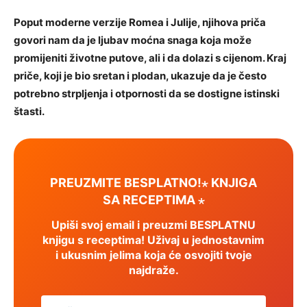
Poput moderne verzije Romea i Julije, njihova priča
govori nam da je ljubav moćna snaga koja može
promijeniti životne putove, ali i da dolazi s cijenom. Kraj
priče, koji je bio sretan i plodan, ukazuje da je često
potrebno strpljenja i otpornosti da se dostigne istinski
štasti.
PREUZMITE BESPLATNO!⋆ KNJIGA
SA RECEPTIMA ⋆
Upiši svoj email i preuzmi BESPLATNU
knjigu s receptima! Uživaj u jednostavnim
i ukusnim jelima koja će osvojiti tvoje
najdraže.