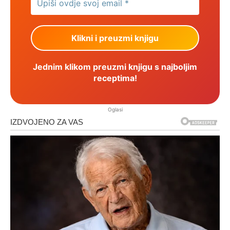
Jednim klikom preuzmi knjigu s najboljim
receptima!
Oglasi