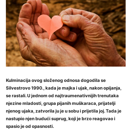
Kulminacija ovog složenog odnosa dogodila se
Silvestrovo 1990., kada je majka i ujak, nakon opijanja,
se rastali. U jednom od najtraumenativnijih trenutaka
njezine mladosti, grupa pijanih muškaraca, prijatelji
njenog ujaka, zatvorila ju je u sobu i prijetila joj. Tada je
nastupio njen budući suprug, koji je brzo reagovao i
spasio je od opasnosti.