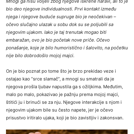
Mnogi ga nisu voljeli zbog njegove iskrene naravi, ali to je
bio deo njegove individualnosti. Prvi kontakt između
njega i njegove buduće supruge bio je neočekivan –
očevo slučajno ulazak u sobu dok su se poljubili sa
njegovim ujakom. Iako je taj trenutak mogao biti
embaražan, ovo je bio početak nove priče. Očevo
ponašanje, koje je bilo humoristično i šalovito, na početku
nije bilo dobrodošlo mojoj majci.
On je bio poznat po tome što je brzo prekidao veze i
ostajao kao “srce slamač”, a mnogi su smatrali da je
njegova prošla ljubav napustila ga s ožiljkima. Međutim,
malo po malo, pokazivao je pažnju prema mojoj majci,
štitići ju i brinući se za nju. Njegove interakcije s njom i
njegovim ujakom bile su često napete, jer je očevo
prisustvo iritiralo ujaka, koji je bio zavistljiv i zakonsvan.