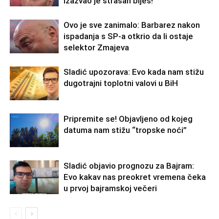
izazvao je strašan bijes!
Ovo je sve zanimalo: Barbarez nakon
ispadanja s SP-a otkrio da li ostaje
selektor Zmajeva
Sladić upozorava: Evo kada nam stižu
dugotrajni toplotni valovi u BiH
Pripremite se! Objavljeno od kojeg
datuma nam stižu “tropske noći”
Sladić objavio prognozu za Bajram:
Evo kakav nas preokret vremena čeka
u prvoj bajramskoj večeri