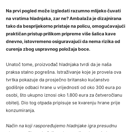
Na prvi pogled može izgledati razumno mlijeko čuvati
na vratima hladnjaka, zar ne? Ambalaža je dizajnirana
tako da besprijekorno pristaje na policu, omogućavajući
praktičan pristup prilikom pripreme više šalica kave
dnevno, istovremeno osiguravajući da nema rizika od
curenja zbog uspravnog položaja boce.
Unatoč tome, proizvođač hladnjaka tvrdi da je naša
praksa stalno pogrešna. Istraživanje koje je provela ova
tvrtka pokazuje da prosječno britansko kućanstvo
godišnje odbaci hrane u vrijednosti od oko 300 eura po
osobi, što ukupno iznosi oko 1.800 eura za četveročlanu
obitelj. Dio tog otpada pripisuje se kvarenju hrane prije
konzumiranja.
Način na koji raspoređujemo hladnjake igra presudnu