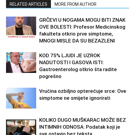
RELATED ARTICLES
MORE FROM AUTHOR
GRČEVI U NOGAMA MOGU BITI ZNAK
OVE BOLESTI: Profesor Medicinskog
fakulteta otkrio prve simptome,
MNOGI MISLE DA SU BEZAZLENI
KOD 75% LJUDI JE UZROK
NADUTOSTI I GASOVA ISTI:
Gastroenterolog otkrio šta radite
pogrešno
Vrućina ozbiljno opterećuje srce: Ove
simptome ne smijete ignorirati
KOLIKO DUGO MUŠKARAC MOŽE BEZ
INTIMNIH ODNOSA: Podatak koji je
sve ostavio bez teksta