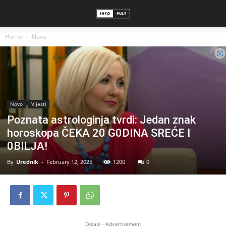
Home
Novo
Novo
Vijesti
Poznata astrologinja tvrdi: Jedan znak
horoskopa ČEKA 20 G0DINA SREĆE I
0BILJA!
By
Urednik
-
February 12, 2025
1200
0
Oglasi - Advertisement