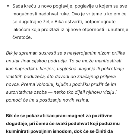
Sada kreću u novo poglavlje, poglavlje u kojem su sve
mogućnosti nadohvat ruke. Ovo je vrijeme u kojem će
se dugotrajne želje Bika ostvariti, potpomognute
lakoćom koja proizlazi iz njihove otpornosti i unutarnje
čvrstoće.
Bik je spreman susresti se s nevjerojatnim nizom prilika
unutar financijskog područja. To se može manifestirati
kao napredak u karijeri, uspješna ulaganja ili pokretanje
vlastitih poduzeća, što dovodi do značajnog priljeva
novca. Prema Volodini, ključnu podršku pružit će im
autoritativna osoba — netko tko dijeli njihovu viziju i
pomoći će im u postizanju novih visina.
Bik će se pokazati kao pravi magnet za pozitivne
događaje, pri čemu će svaki poduhvat koji poduzmu
kulminirati povoljnim ishodom, dok će se činiti da