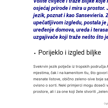
Volite cvijeće i traže biljke koj
osjećaj prirode i mira u prostor.
jezik, poznat i kao Sansevieria. Z
upečatljivom izgledu, postala je
uređenje domova, ureda i terasa. 
uzgajivače koji traže nešto što je
Porijeklo i izgled biljke
Svekrvin jezik potječe iz tropskih područja A
mjestima, čak i na kamenitom tlu, što govori 
mesnate listove, obično zeleno-sive boje sa sv
ovisno o sorti. Neki primjerci mogu doseći vi
prostore, ali i za one koji žele stvoriti „zele
Ogl