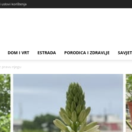
i uslovi korištenja
DOM I VRT
ESTRADA
PORODICA I ZDRAVLJE
SAVJET
uz pravu njegu