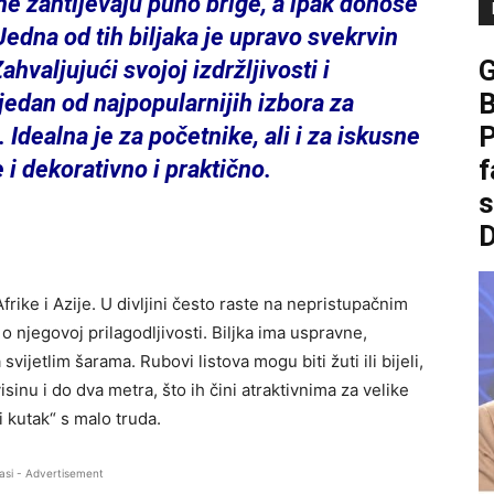
e ne zahtijevaju puno brige, a ipak donose
 Jedna od tih biljaka je upravo svekrvin
ahvaljujući svojoj izdržljivosti i
B
 jedan od najpopularnijih izbora za
P
Idealna je za početnike, ali i za iskusne
f
 i dekorativno i praktično.
frike i Azije. U divljini često raste na nepristupačnim
o njegovoj prilagodljivosti. Biljka ima uspravne,
ijetlim šarama. Rubovi listova mogu biti žuti ili bijeli,
sinu i do dva metra, što ih čini atraktivnima za velike
ni kutak“ s malo truda.
asi - Advertisement