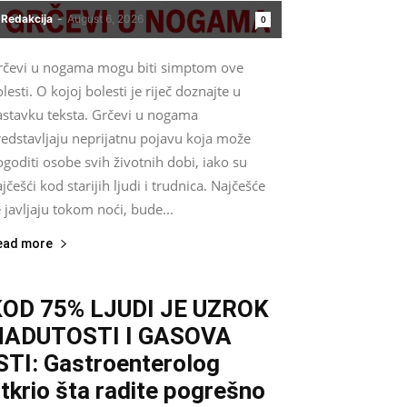
Redakcija
-
August 6, 2026
0
rčevi u nogama mogu biti simptom ove
lesti. O kojoj bolesti je riječ doznajte u
astavku teksta. Grčevi u nogama
redstavljaju neprijatnu pojavu koja može
goditi osobe svih životnih dobi, iako su
jčešći kod starijih ljudi i trudnica. Najčešće
 javljaju tokom noći, bude...
ead more
KOD 75% LJUDI JE UZROK
NADUTOSTI I GASOVA
STI: Gastroenterolog
tkrio šta radite pogrešno