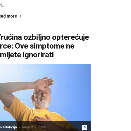
i...
ead more
rućina ozbiljno opterećuje
rce: Ove simptome ne
mijete ignorirati
Redakcija
-
August 5, 2026
0