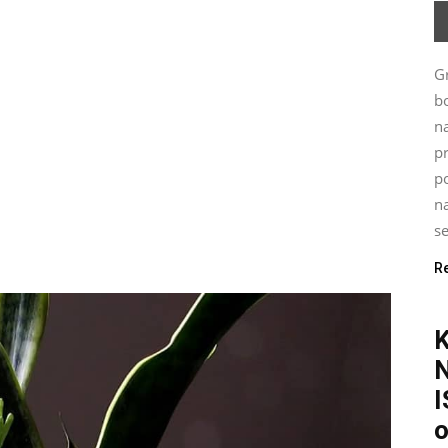
G
bo
n
p
po
na
se
R
I
o