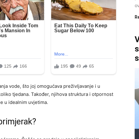
ov
R
V
s
s
nja vode, što joj omogućava preživljavanje i u
oliko tjedana. Također, njihova struktura i otpornost
ije u idealnim uvjetima.
 primjerak?