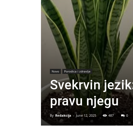
Novo
Porodica i zdravlje
Svekrvin jezik:
pravu njegu
By
Redakcija
-
June 12, 2025
487
0