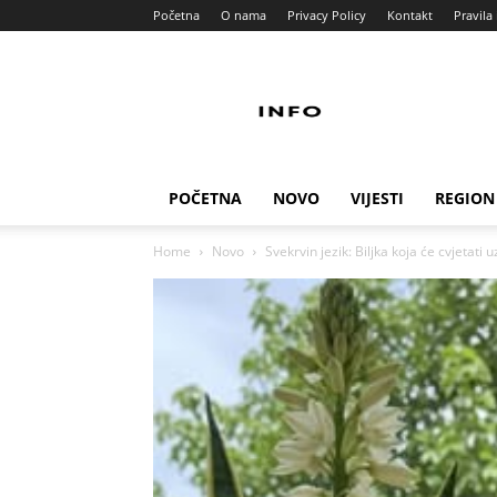
Početna
O nama
Privacy Policy
Kontakt
Pravila 
Info
Pult
POČETNA
NOVO
VIJESTI
REGION
Home
Novo
Svekrvin jezik: Biljka koja će cvjetati 