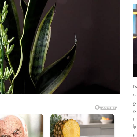
Da
na
g
ga
p
lj
p