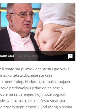
Redakcija
-
August 6, 2026
0
 li znate šta je uzrok nadutosti i gasova? I
stavku teksta doznajte šta kaže
astroenterolog. Nadutost stomaka i pojava
sova predstavljaju jedan od najčešćih
roblema sa varenjem koji može pogoditi
ude svih uzrasta. Iako se često smatraju
rolaznom neprijatnošću, kod mnogih osoba