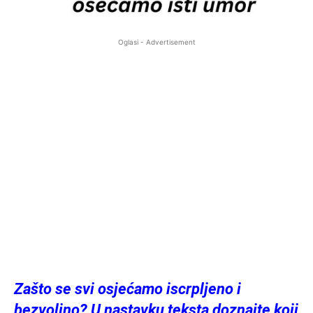
Oglasi - Advertisement
Zašto se svi osjećamo iscrpljeno i
bezvoljno? U nastavku teksta doznajte koji