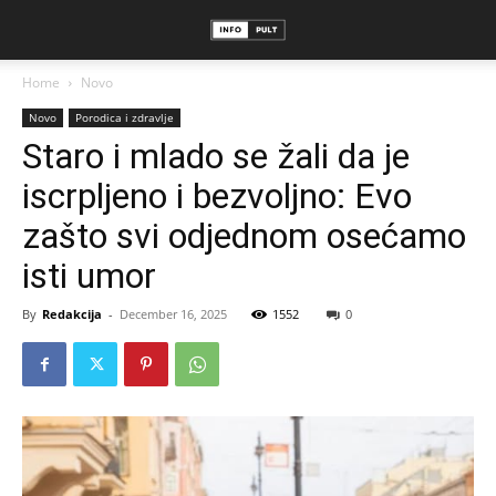
Home
Novo
Novo
Porodica i zdravlje
Staro i mlado se žali da je
iscrpljeno i bezvoljno: Evo
zašto svi odjednom osećamo
isti umor
By
Redakcija
-
December 16, 2025
1552
0