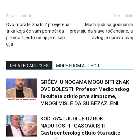
Previous article
Next article
Ovo morate znati: 2 provjerena
Mudri ljudi sa godinama
trika koja će vam pomoći da
prestaju da slave rođendane, a
prženo tijesto ne upije ni kap
razlog je upravo ovaj
ulja
RELATED ARTICLES
MORE FROM AUTHOR
GRČEVI U NOGAMA MOGU BITI ZNAK
OVE BOLESTI: Profesor Medicinskog
fakulteta otkrio prve simptome,
MNOGI MISLE DA SU BEZAZLENI
KOD 75% LJUDI JE UZROK
NADUTOSTI I GASOVA ISTI:
Gastroenterolog otkrio šta radite