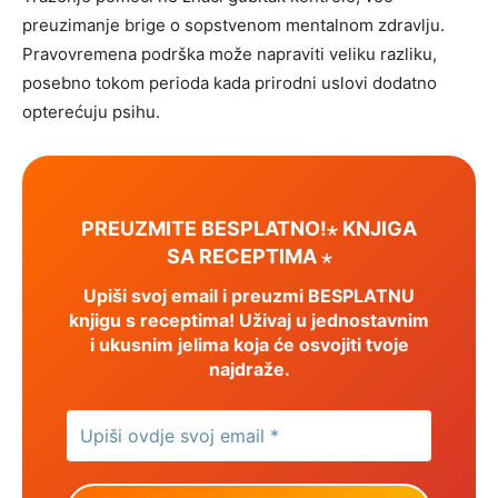
preuzimanje brige o sopstvenom mentalnom zdravlju.
Pravovremena podrška može napraviti veliku razliku,
posebno tokom perioda kada prirodni uslovi dodatno
opterećuju psihu.
PREUZMITE BESPLATNO!⋆ KNJIGA
SA RECEPTIMA ⋆
Upiši svoj email i preuzmi BESPLATNU
knjigu s receptima! Uživaj u jednostavnim
i ukusnim jelima koja će osvojiti tvoje
najdraže.