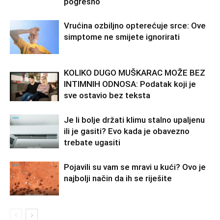
pogrešno
Vrućina ozbiljno opterećuje srce: Ove
simptome ne smijete ignorirati
KOLIKO DUGO MUŠKARAC MOŽE BEZ
INTIMNIH ODNOSA: Podatak koji je
sve ostavio bez teksta
Je li bolje držati klimu stalno upaljenu
ili je gasiti? Evo kada je obavezno
trebate ugasiti
Pojavili su vam se mravi u kući? Ovo je
najbolji način da ih se riješite