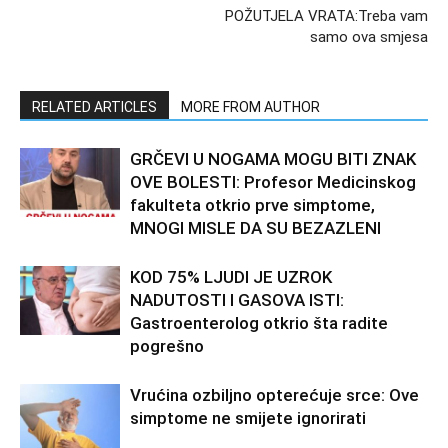
POŽUTJELA VRATA:Treba vam
samo ova smjesa
RELATED ARTICLES
MORE FROM AUTHOR
GRČEVI U NOGAMA MOGU BITI ZNAK
OVE BOLESTI: Profesor Medicinskog
fakulteta otkrio prve simptome,
MNOGI MISLE DA SU BEZAZLENI
KOD 75% LJUDI JE UZROK
NADUTOSTI I GASOVA ISTI:
Gastroenterolog otkrio šta radite
pogrešno
Vrućina ozbiljno opterećuje srce: Ove
simptome ne smijete ignorirati