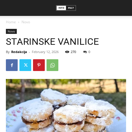
Home
Novo
Novo
STARINSKE VANILICE
By
Redakcija
-
February 12, 2026
270
0