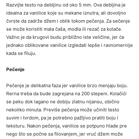
Razvijte testo na debljinu od oko 5 mm. Ova debljina je
idealna za vanilice koje su mekane iznutra, ali dovoljno
čvrste da zadrže džem i oblik tokom pečenja. Za sečenje
se može koristiti mala čaša, modla ili rezač za kolače.
Važno je da krugovi budu približno iste veličine, jer će
jednako oblikovane vanilice izgledati lepše i ravnomernije
kada se filuju.
Pečenje
Pečenje je delikatna faza jer vanilice brzo menjaju boju.
Rerna treba da bude zagrejana na 200 stepeni. Kolačići
se peku dok lagano ne dobiju zlatnu nijansu, obično
nekoliko minuta. Previše pečenja može učiniti testo
suvim i tvrdom, pa je potrebno pažljivo pratiti boju i
teksturu. Nakon pečenja, vanilice se potpuno hlade pre
nego što se počne sa filovanjem, jer vruć džem može