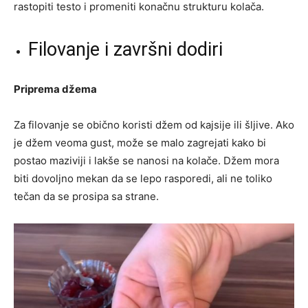
rastopiti testo i promeniti konačnu strukturu kolača.
Filovanje i završni dodiri
Priprema džema
Za filovanje se obično koristi džem od kajsije ili šljive. Ako
je džem veoma gust, može se malo zagrejati kako bi
postao maziviji i lakše se nanosi na kolače. Džem mora
biti dovoljno mekan da se lepo rasporedi, ali ne toliko
tečan da se prosipa sa strane.