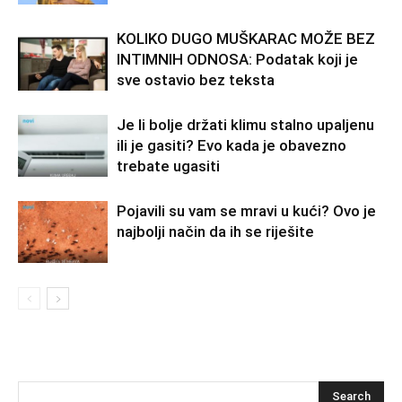
KOLIKO DUGO MUŠKARAC MOŽE BEZ
INTIMNIH ODNOSA: Podatak koji je
sve ostavio bez teksta
Je li bolje držati klimu stalno upaljenu
ili je gasiti? Evo kada je obavezno
trebate ugasiti
Pojavili su vam se mravi u kući? Ovo je
najbolji način da ih se riješite