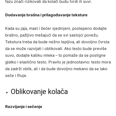
fazu znači rizikovati da kolači budu tvrdi ili suvi.
Dodavanje brašna i prilagođavanje teksture
Kada su jaja, mast i šećer sjedinjeni, postepeno dodajte
brašno, pažljivo mešajući da se svi sastojci povežu.
Tekstura treba da bude nežno lepljiva, ali dovoljno čvrsta
da se može razvijati i oblikovati. Ako testo bude previše
suvo, dodajte kašiku mleka – to pomaže da se postigne
glatko i elastično testo. Pravilo je jednostavno: testo mora
da zadrži oblik, ali i da bude dovoljno mekano da se lako
seče i filuje.
Oblikovanje kolača
Razvijanje i sečenje