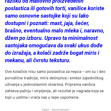
razliku od masovno proizvedenih
poslastica ili gotovih torti, vanilice koriste
samo osnovne sastojke koji su lako
dostupni i poznati: mast, jaja, šećer,
brašno, eventualno malo mleka i, naravno,
džem po izboru. Upravo ta minimalnost
sastojaka omogućava da svaki ukus dođe
do izražaja, a kolači zadrže bogat miris i
mekanu, ali čvrstu teksturu.
Ove kolačiće nisu samo poslastica za nepca – oni su i deo
porodične tradicije, miris detinjstva i simbol zajedničkog
uživanja u jednostavnim stvarima. Priprema vanilica
zahteva pažnju i strpljenje, ali rezultat je nagrada koja se
topi u ustima i vraća nas u lepe uspomene.
Oglasi - Advertisement