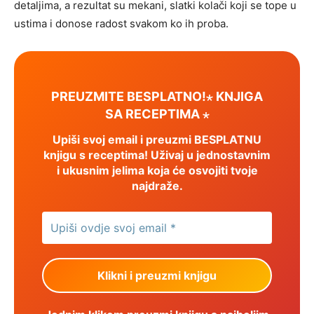
detaljima, a rezultat su mekani, slatki kolači koji se tope u
ustima i donose radost svakom ko ih proba.
PREUZMITE BESPLATNO!⋆ KNJIGA
SA RECEPTIMA ⋆
Upiši svoj email i preuzmi BESPLATNU
knjigu s receptima! Uživaj u jednostavnim
i ukusnim jelima koja će osvojiti tvoje
najdraže.