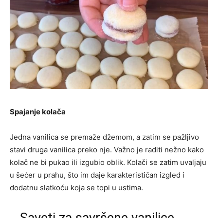
Spajanje kolača
Jedna vanilica se premaže džemom, a zatim se pažljivo
stavi druga vanilica preko nje. Važno je raditi nežno kako
kolač ne bi pukao ili izgubio oblik. Kolači se zatim uvaljaju
u šećer u prahu, što im daje karakterističan izgled i
dodatnu slatkoću koja se topi u ustima.
Saveti za savršene vanilice