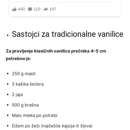
Sastojci za tradicionalne vanilice
Za pravljenje klasičnih vanilica prečnika 4–5 cm
potrebno je:
250 g masti
5 kašika šećera
2 jaja
500 g brašna
Malo mleka po potrebi
Džem po želji (najčešće kajsija ili šljiva)