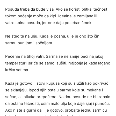
Posuda treba da bude viša. Ako se koristi plitka, tečnost
tokom pečenja može da kipi. Idealna je zemljana ili
vatrostalna posuda, jer one daju poseban šmek.
Ne štedite na ulju. Kada je posna, ulje je ono što čini
sarmu punijom i sočnijom.
Pečenje na tihoj vatri. Sarma se ne smije peći na jakoj
temperaturi jer će se samo isušiti. Najbolja je kada lagano
krčka satima.
Kada je gotovo, listovi kupusa koji su služili kao pokrivač
se sklanjaju. Ispod njih ostaju sarme koje su mekane i
sočne, ali nikako prepečene. Na dnu posude ne bi trebalo
da ostane tečnosti, osim malo ulja koje daje sjaj i punoću.
Ako niste sigurni da li je gotovo, probajte jednu sarmicu