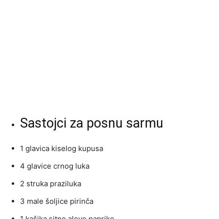
Sastojci za posnu sarmu
1 glavica kiselog kupusa
4 glavice crnog luka
2 struka praziluka
3 male šoljice pirinča
1 kašika sitne aleve paprike