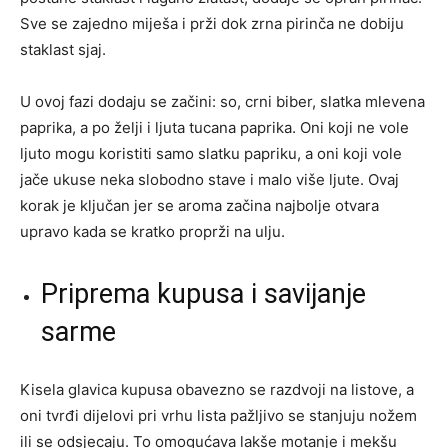
Sve se zajedno miješa i prži dok zrna pirinča ne dobiju
staklast sjaj.
U ovoj fazi dodaju se začini: so, crni biber, slatka mlevena
paprika, a po želji i ljuta tucana paprika. Oni koji ne vole
ljuto mogu koristiti samo slatku papriku, a oni koji vole
jače ukuse neka slobodno stave i malo više ljute. Ovaj
korak je ključan jer se aroma začina najbolje otvara
upravo kada se kratko proprži na ulju.
Priprema kupusa i savijanje
sarme
Kisela glavica kupusa obavezno se razdvoji na listove, a
oni tvrđi dijelovi pri vrhu lista pažljivo se stanjuju nožem
ili se odsjecaju. To omogućava lakše motanje i mekšu