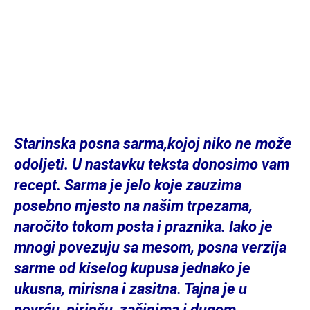
Starinska posna sarma,kojoj niko ne može
odoljeti. U nastavku teksta donosimo vam
recept. Sarma je jelo koje zauzima
posebno mjesto na našim trpezama,
naročito tokom posta i praznika. Iako je
mnogi povezuju sa mesom, posna verzija
sarme od kiselog kupusa jednako je
ukusna, mirisna i zasitna. Tajna je u
povrću, pirinču, začinima i dugom,