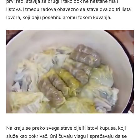
prvi red, stavlja se drugi i tako dok ne nestane fila i
listova. Između redova obavezno se stave dva do tri lista
lovora, koji daju posebnu aromu tokom kuvanja.
Na kraju se preko svega stave cijeli listovi kupusa, koji
služe kao pokrivač. Oni čuvaju vlagu i sprečavaju da se