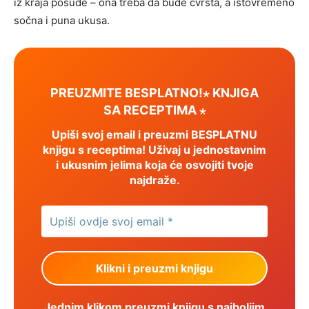
iz kraja posude – ona treba da bude čvrsta, a istovremeno
sočna i puna ukusa.
PREUZMITE BESPLATNO!⋆ KNJIGA
SA RECEPTIMA ⋆
Upiši svoj email i preuzmi BESPLATNU
knjigu s receptima! Uživaj u jednostavnim
i ukusnim jelima koja će osvojiti tvoje
najdraže.
Jednim klikom preuzmi knjigu s najboljim