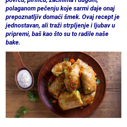
polaganom pečenju koje sarmi daje onaj
prepoznatljiv domaći šmek. Ovaj recept je
jednostavan, ali traži strpljenje i ljubav u
pripremi, baš kao što su to radile naše
bake.