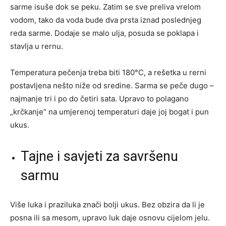
sarme isuše dok se peku. Zatim se sve preliva vrelom
vodom, tako da voda bude dva prsta iznad poslednjeg
reda sarme. Dodaje se malo ulja, posuda se poklapa i
stavlja u rernu.
Temperatura pečenja treba biti 180°C, a rešetka u rerni
postavljena nešto niže od sredine. Sarma se peče dugo –
najmanje tri i po do četiri sata. Upravo to polagano
„krčkanje“ na umjerenoj temperaturi daje joj bogat i pun
ukus.
Tajne i savjeti za savršenu
sarmu
Više luka i praziluka znači bolji ukus. Bez obzira da li je
posna ili sa mesom, upravo luk daje osnovu cijelom jelu.