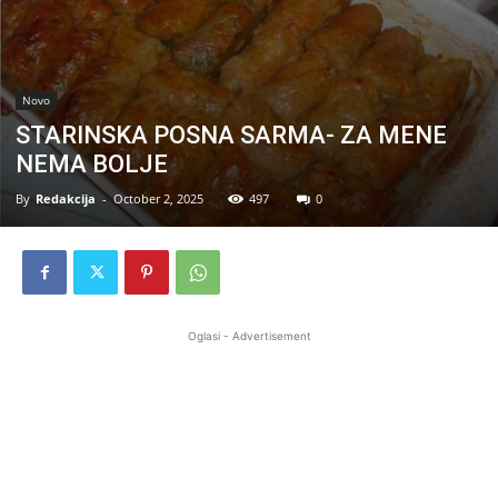
Novo
STARINSKA POSNA SARMA- ZA MENE
NEMA BOLJE
By
Redakcija
-
October 2, 2025
497
0
Oglasi - Advertisement