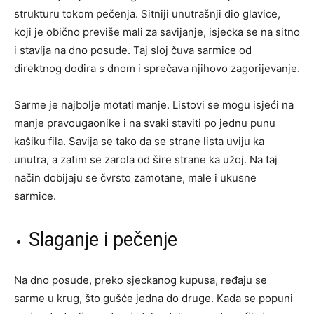
strukturu tokom pečenja. Sitniji unutrašnji dio glavice,
koji je obično previše mali za savijanje, isjecka se na sitno
i stavlja na dno posude. Taj sloj čuva sarmice od
direktnog dodira s dnom i sprečava njihovo zagorijevanje.
Sarme je najbolje motati manje. Listovi se mogu isjeći na
manje pravougaonike i na svaki staviti po jednu punu
kašiku fila. Savija se tako da se strane lista uviju ka
unutra, a zatim se zarola od šire strane ka užoj. Na taj
način dobijaju se čvrsto zamotane, male i ukusne
sarmice.
Slaganje i pečenje
Na dno posude, preko sjeckanog kupusa, ređaju se
sarme u krug, što gušće jedna do druge. Kada se popuni