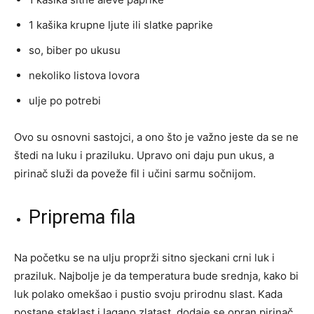
1 kašika krupne ljute ili slatke paprike
so, biber po ukusu
nekoliko listova lovora
ulje po potrebi
Ovo su osnovni sastojci, a ono što je važno jeste da se ne
štedi na luku i praziluku. Upravo oni daju pun ukus, a
pirinač služi da poveže fil i učini sarmu sočnijom.
Priprema fila
Na početku se na ulju proprži sitno sjeckani crni luk i
praziluk. Najbolje je da temperatura bude srednja, kako bi
luk polako omekšao i pustio svoju prirodnu slast. Kada
postane staklast i lagano zlatast, dodaje se opran pirinač.