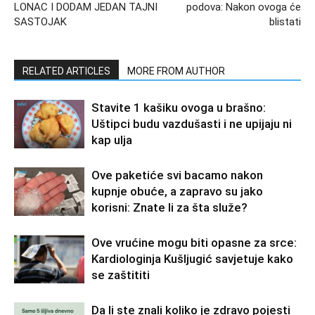
LONAC I DODAM JEDAN TAJNI
podova: Nakon ovoga će
SASTOJAK
blistati
RELATED ARTICLES
MORE FROM AUTHOR
Stavite 1 kašiku ovoga u brašno:
Uštipci budu vazdušasti i ne upijaju ni
kap ulja
Ove paketiće svi bacamo nakon
kupnje obuće, a zapravo su jako
korisni: Znate li za šta služe?
Ove vrućine mogu biti opasne za srce:
Kardiologinja Kušljugić savjetuje kako
se zaštititi
Da li ste znali koliko je zdravo pojesti