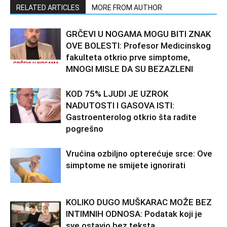
RELATED ARTICLES
MORE FROM AUTHOR
GRČEVI U NOGAMA MOGU BITI ZNAK
OVE BOLESTI: Profesor Medicinskog
fakulteta otkrio prve simptome,
MNOGI MISLE DA SU BEZAZLENI
KOD 75% LJUDI JE UZROK
NADUTOSTI I GASOVA ISTI:
Gastroenterolog otkrio šta radite
pogrešno
Vrućina ozbiljno opterećuje srce: Ove
simptome ne smijete ignorirati
KOLIKO DUGO MUŠKARAC MOŽE BEZ
INTIMNIH ODNOSA: Podatak koji je
sve ostavio bez teksta