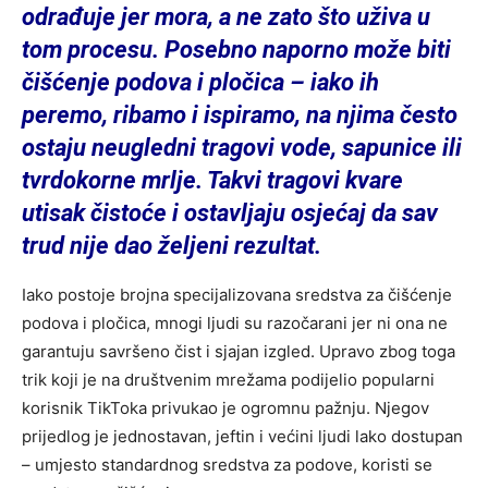
odrađuje jer mora, a ne zato što uživa u
tom procesu. Posebno naporno može biti
čišćenje podova i pločica – iako ih
peremo, ribamo i ispiramo, na njima često
ostaju neugledni tragovi vode, sapunice ili
tvrdokorne mrlje. Takvi tragovi kvare
utisak čistoće i ostavljaju osjećaj da sav
trud nije dao željeni rezultat.
Iako postoje brojna specijalizovana sredstva za čišćenje
podova i pločica, mnogi ljudi su razočarani jer ni ona ne
garantuju savršeno čist i sjajan izgled. Upravo zbog toga
trik koji je na društvenim mrežama podijelio popularni
korisnik TikToka privukao je ogromnu pažnju. Njegov
prijedlog je jednostavan, jeftin i većini ljudi lako dostupan
– umjesto standardnog sredstva za podove, koristi se