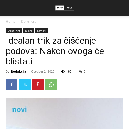
Home
Dom i vrt
Dom i vrt
Novo
Savjeti
Idealan trik za čišćenje
podova: Nakon ovoga će
blistati
By
Redakcija
-
October 2, 2025
180
0