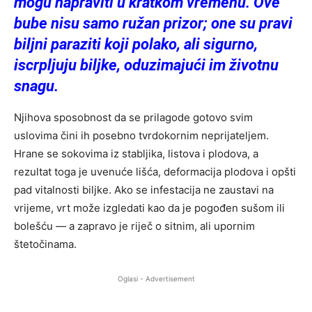
mogu napraviti u kratkom vremenu. Ove
bube nisu samo ružan prizor; one su pravi
biljni paraziti koji polako, ali sigurno,
iscrpljuju biljke, oduzimajući im životnu
snagu.
Njihova sposobnost da se prilagode gotovo svim
uslovima čini ih posebno tvrdokornim neprijateljem.
Hrane se sokovima iz stabljika, listova i plodova, a
rezultat toga je uvenuće lišća, deformacija plodova i opšti
pad vitalnosti biljke. Ako se infestacija ne zaustavi na
vrijeme, vrt može izgledati kao da je pogođen sušom ili
bolešću — a zapravo je riječ o sitnim, ali upornim
štetočinama.
Oglasi - Advertisement