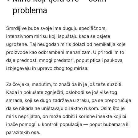
problema
Smrdljive bube svoje ime duguju specifičnom,
intenzivnom mirisu koji ispuštaju kada se osjete
ugrožene. Taj neugodan miris dolazi od hemikalija koje
proizvode kao odbrambeni mehanizam. U prirodi im to
daje prednost: mnogi predatori, poput ptica i paukova,
izbjegavaju ih upravo zbog tog mirisa.
Za čovjeka, međutim, to znači da ih je još teže suzbiti.
Kada ih pokušate zgnječiti, oslobodi se još više tog
smrada, koji se dugo zadržava u zraku, pa se preporučuje
da se nikada ne uništavaju direktno rukom. Osim što je
miris neprijatan, on može odbiti i korisne insekte koji bi
inače pomogli u kontroli populacije — poput bubamara ili
parazitskih osa.