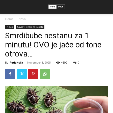
Home
Novo
Novo
Savjeti i zanimljivosti
Smrdibube nestanu za 1
minutu! OVO je jače od tone
otrova…
By
Redakcija
-
November 1, 2025
4600
0