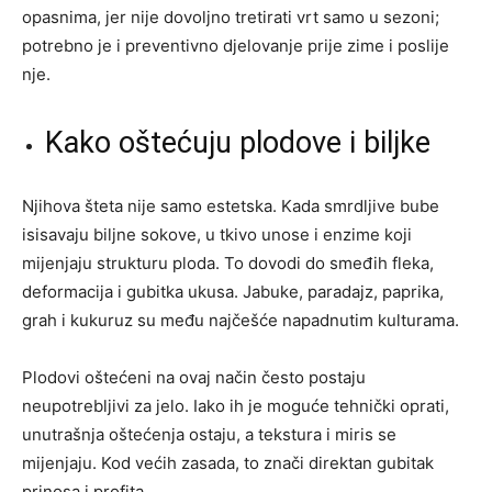
opasnima, jer nije dovoljno tretirati vrt samo u sezoni;
potrebno je i preventivno djelovanje prije zime i poslije
nje.
Kako oštećuju plodove i biljke
Njihova šteta nije samo estetska. Kada smrdljive bube
isisavaju biljne sokove, u tkivo unose i enzime koji
mijenjaju strukturu ploda. To dovodi do smeđih fleka,
deformacija i gubitka ukusa. Jabuke, paradajz, paprika,
grah i kukuruz su među najčešće napadnutim kulturama.
Plodovi oštećeni na ovaj način često postaju
neupotrebljivi za jelo. Iako ih je moguće tehnički oprati,
unutrašnja oštećenja ostaju, a tekstura i miris se
mijenjaju. Kod većih zasada, to znači direktan gubitak
prinosa i profita.