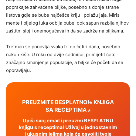
poprskajte zahvaćene biljke, posebno s donje strane
listova gdje se bube najčešće kriju i polažu jaja. Miris
mente i bijelog luka odbija bube, dok sapun razbija njihov
zaštitni sloj i onemogućava ih da se zadrže na biljkama.
Tretman se ponavlja svaka tri do četiri dana, posebno
nakon kiše. U roku od dvije sedmice, primijetit ćete
značajno smanjenje populacije, a biljke će početi da se
oporavljaju.
PREUZMITE BESPLATNO!⋆ KNJIGA
SA RECEPTIMA ⋆
Upiši svoj email i preuzmi BESPLATNU
knjigu s receptima! Uživaj u jednostavnim
i ukusnim jelima koja će osvojiti tvoje