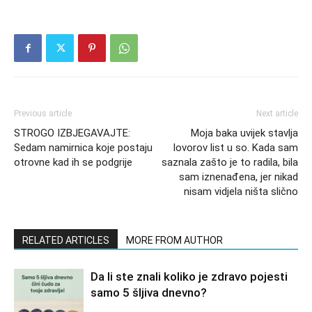
Previous article
Next article
STROGO IZBJEGAVAJTE:
Moja baka uvijek stavlja
Sedam namirnica koje postaju
lovorov list u so. Kada sam
otrovne kad ih se podgrije
saznala zašto je to radila, bila
sam iznenađena, jer nikad
nisam vidjela ništa slično
RELATED ARTICLES
MORE FROM AUTHOR
Da li ste znali koliko je zdravo pojesti
samo 5 šljiva dnevno?