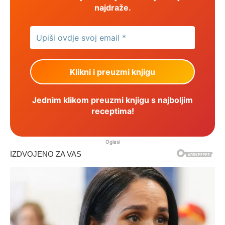
najdraže.
Jednim klikom preuzmi knjigu s najboljim
receptima!
Oglasi