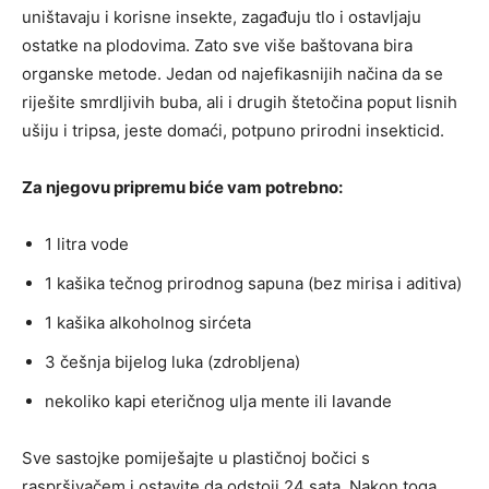
uništavaju i korisne insekte, zagađuju tlo i ostavljaju
ostatke na plodovima. Zato sve više baštovana bira
organske metode. Jedan od najefikasnijih načina da se
riješite smrdljivih buba, ali i drugih štetočina poput lisnih
ušiju i tripsa, jeste domaći, potpuno prirodni insekticid.
Za njegovu pripremu biće vam potrebno:
1 litra vode
1 kašika tečnog prirodnog sapuna (bez mirisa i aditiva)
1 kašika alkoholnog sirćeta
3 češnja bijelog luka (zdrobljena)
nekoliko kapi eteričnog ulja mente ili lavande
Sve sastojke pomiješajte u plastičnoj bočici s
raspršivačem i ostavite da odstoji 24 sata. Nakon toga,