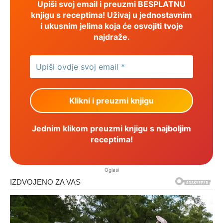
Upiši svoj email i preuzmi BESPLATNU
knjigu s receptima! Uživaj u jednostavnim
i ukusnim jelima koja će osvojiti tvoje
najdraže.
Jednim klikom preuzmi knjigu s najboljim
receptima!
Oglasi