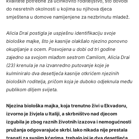
kvalitete potrebne za učinkovito roditeljstvo, što dovodi
do nesretnih okolnosti u kojima su njihova djeca
smještena u domove namijenjene za nezbrinutu mladež.
Alicia Drai postigla je uspješnu identifikaciju svoje
biološke majke, što je kasnije olakšalo njezino ponovno
okupljanje s ocem. Posvojena u dobi od tri godine
zajedno sa svojom mlađom sestrom Camilom, Alicia Drai
(23) krenula je na izvanredno putovanje koje je
kulminiralo dva desetljeća kasnije otkrićem njezinih
bioloških roditelja, pričom koja je duboko odjeknula među
publikom diljem svijeta.
Njezina biološka majka, koja trenutno živi u Ekvadoru,
izvorno je živjela u Italiji, a skrbništvo nad djecom
izgubila je zbog raznih životnih izazova i nemogućnosti
pružanja odgovarajuće skrbi. Iako nikada nije prestala
tragati za svojim kćerima, trebalo joj je dva desetljeća