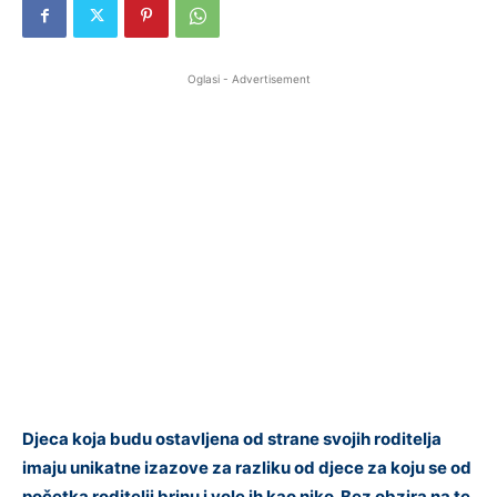
Oglasi - Advertisement
Djeca koja budu ostavljena od strane svojih roditelja
imaju unikatne izazove za razliku od djece za koju se od
početka roditelji brinu i vole ih kao niko. Bez obzira na te