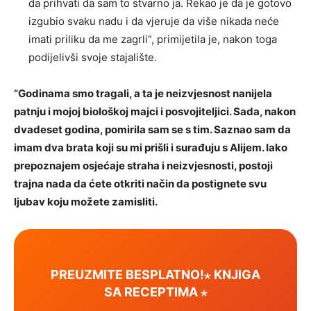
da prihvati da sam to stvarno ja. Rekao je da je gotovo
izgubio svaku nadu i da vjeruje da više nikada neće
imati priliku da me zagrli”, primijetila je, nakon toga
podijelivši svoje stajalište.
“Godinama smo tragali, a ta je neizvjesnost nanijela
patnju i mojoj biološkoj majci i posvojiteljici. Sada, nakon
dvadeset godina, pomirila sam se s tim. Saznao sam da
imam dva brata koji su mi prišli i surađuju s Alijem. Iako
prepoznajem osjećaje straha i neizvjesnosti, postoji
trajna nada da ćete otkriti način da postignete svu
ljubav koju možete zamisliti.
PREUZMITE BESPLATNO!⋆ KNJIGA
SA RECEPTIMA ⋆