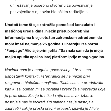
umrežavanje posebno stvorenu za povezivanje
posvojenika s njihovim biološkim roditeljima.
Unatoč tome što je zatražila pomoć od konzulata i
matičnog ureda Rima, njezin pristup potrebnim
informacijama bio je otežan zakonskom odredbom da
mora imati najmanje 25 godina. U intervjuu za portal
“Fanpage” Alicia je primijetila: “Saznala sam da je moja
majka uputila apel na istoj platformi prije mnogo godina.
Novinar nam je omogućio povezivanje i brzo smo
uspostavili kontakt”, referirajući se na njezin prvi
razgovor s biološkom majkom. “Kada sam se predstavila
kao Alisa, odmah mi se obratila i prepričala nepravde koje
je pretrpjela. Za nju to nikada nije bila stvar izbora;
nastojala nas je locirati. Od malena nas je nastojala
zadržati i čak je prošla pravni proces”, izjavila je Alicia,