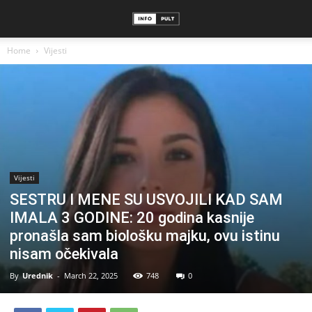
Home
Vijesti
Vijesti
SESTRU I MENE SU USVOJILI KAD SAM
IMALA 3 GODINE: 20 godina kasnije
pronašla sam biološku majku, ovu istinu
nisam očekivala
By
Urednik
-
March 22, 2025
748
0