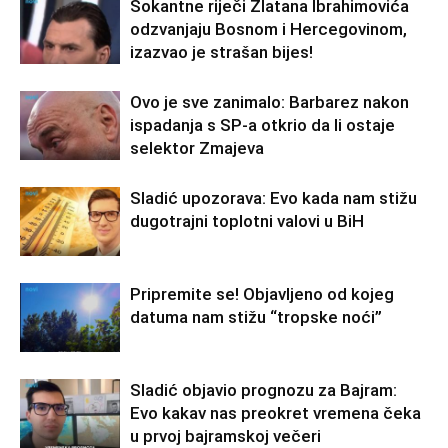
Šokantne riječi Zlatana Ibrahimovića
odzvanjaju Bosnom i Hercegovinom,
izazvao je strašan bijes!
Ovo je sve zanimalo: Barbarez nakon
ispadanja s SP-a otkrio da li ostaje
selektor Zmajeva
Sladić upozorava: Evo kada nam stižu
dugotrajni toplotni valovi u BiH
Pripremite se! Objavljeno od kojeg
datuma nam stižu “tropske noći”
Sladić objavio prognozu za Bajram:
Evo kakav nas preokret vremena čeka
u prvoj bajramskoj večeri