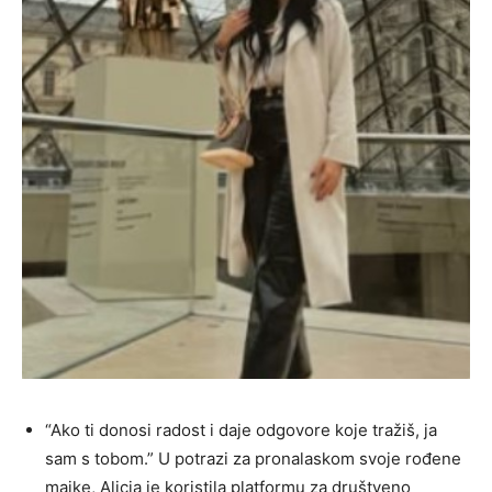
“Ako ti donosi radost i daje odgovore koje tražiš, ja
sam s tobom.” U potrazi za pronalaskom svoje rođene
majke, Alicia je koristila platformu za društveno