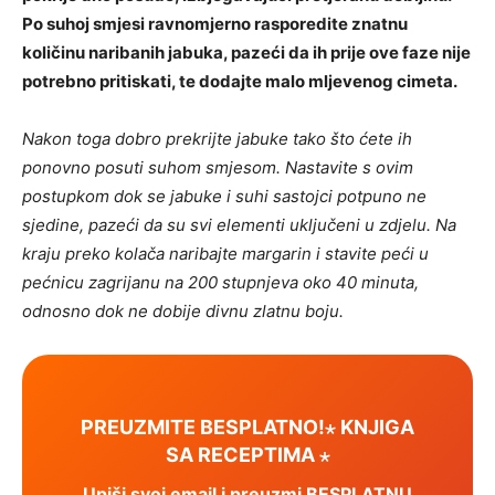
Po suhoj smjesi ravnomjerno rasporedite znatnu
količinu naribanih jabuka, pazeći da ih prije ove faze nije
potrebno pritiskati, te dodajte malo mljevenog cimeta.
Nakon toga dobro prekrijte jabuke tako što ćete ih
ponovno posuti suhom smjesom. Nastavite s ovim
postupkom dok se jabuke i suhi sastojci potpuno ne
sjedine, pazeći da su svi elementi uključeni u zdjelu. Na
kraju preko kolača naribajte margarin i stavite peći u
pećnicu zagrijanu na 200 stupnjeva oko 40 minuta,
odnosno dok ne dobije divnu zlatnu boju.
PREUZMITE BESPLATNO!⋆ KNJIGA
SA RECEPTIMA ⋆
Upiši svoj email i preuzmi BESPLATNU