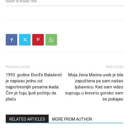
Previous article
Next article
1993. godine Đorđe Balašević
Moja žena Marina uvek je bila
je napisao jednu od
zapuštena pa sam našao
najpotresnijih pesama ikada:
ljubavnicu: Kad sam video
Čim je čuju, ljudi počinju da
suprugu u krevetu goroko sam
plaču
se pokajao
RELATED ARTICLES
MORE FROM AUTHOR