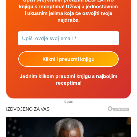
knjigu s receptima! Uživaj u jednostavnim
i ukusnim jelima koja će osvojiti tvoje
najdraže.
Jednim klikom preuzmi knjigu s najboljim
receptima!
Oglasi