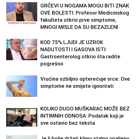
GRČEVI U NOGAMA MOGU BITI ZNAK
OVE BOLESTI: Profesor Medicinskog
fakulteta otkrio prve simptome,
MNOGI MISLE DA SU BEZAZLENI
KOD 75% LJUDI JE UZROK
NADUTOSTI I GASOVA ISTI:
Gastroenterolog otkrio šta radite
pogrešno
Vrućina ozbiljno opterećuje srce: Ove
simptome ne smijete ignorirati
KOLIKO DUGO MUŠKARAC MOŽE BEZ
INTIMNIH ODNOSA: Podatak koji je
sve ostavio bez teksta
Je li bolje držati klimu stalno upaljenu