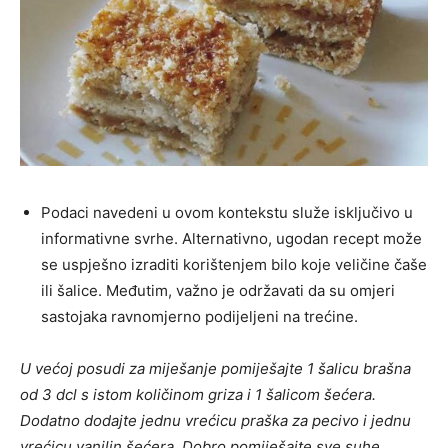
Podaci navedeni u ovom kontekstu služe isključivo u
informativne svrhe. Alternativno, ugodan recept može
se uspješno izraditi korištenjem bilo koje veličine čaše
ili šalice. Međutim, važno je održavati da su omjeri
sastojaka ravnomjerno podijeljeni na trećine.
U većoj posudi za miješanje pomiješajte 1 šalicu brašna
od 3 dcl s istom količinom griza i 1 šalicom šećera.
Dodatno dodajte jednu vrećicu praška za pecivo i jednu
vrećicu vanilin šećera. Dobro pomiješajte sve suhe