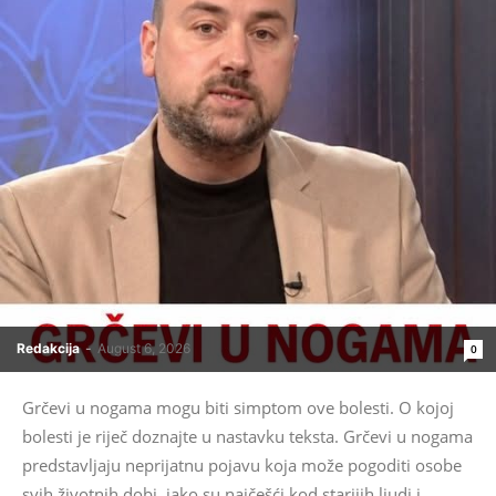
Redakcija
-
August 6, 2026
0
Grčevi u nogama mogu biti simptom ove bolesti. O kojoj
bolesti je riječ doznajte u nastavku teksta. Grčevi u nogama
predstavljaju neprijatnu pojavu koja može pogoditi osobe
svih životnih dobi, iako su najčešći kod starijih ljudi i