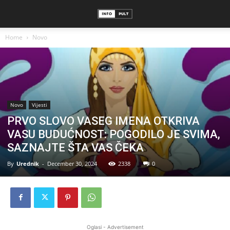
Home
Novo
Novo
Vijesti
PRVO SLOVO VASEG IMENA OTKRIVA
VASU BUDUĆNOST: POGODILO JE SVIMA,
SAZNAJTE ŠTA VAS ČEKA
By
Urednik
-
December 30, 2024
2338
0
Oglasi - Advertisement