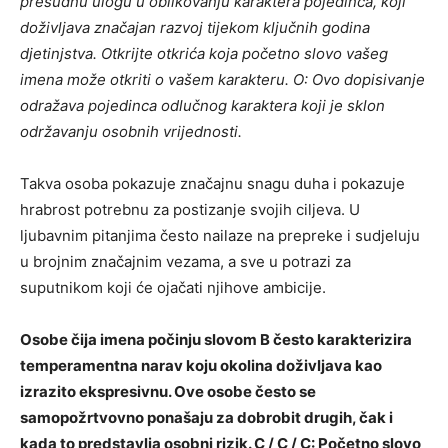
presudnu ulogu u oblikovanju karaktera pojedinca, koji
doživljava značajan razvoj tijekom ključnih godina
djetinjstva. Otkrijte otkrića koja početno slovo vašeg
imena može otkriti o vašem karakteru. O: Ovo dopisivanje
odražava pojedinca odlučnog karaktera koji je sklon
održavanju osobnih vrijednosti.
Takva osoba pokazuje značajnu snagu duha i pokazuje
hrabrost potrebnu za postizanje svojih ciljeva. U
ljubavnim pitanjima često nailaze na prepreke i sudjeluju
u brojnim značajnim vezama, a sve u potrazi za
suputnikom koji će ojačati njihove ambicije.
Osobe čija imena počinju slovom B često karakterizira
temperamentna narav koju okolina doživljava kao
izrazito ekspresivnu. Ove osobe često se
samopožrtvovno ponašaju za dobrobit drugih, čak i
kada to predstavlja osobni rizik. C / C / C: Početno slovo