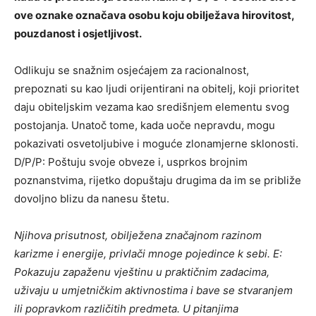
ove oznake označava osobu koju obilježava hirovitost,
pouzdanost i osjetljivost.
Odlikuju se snažnim osjećajem za racionalnost,
prepoznati su kao ljudi orijentirani na obitelj, koji prioritet
daju obiteljskim vezama kao središnjem elementu svog
postojanja. Unatoč tome, kada uoče nepravdu, mogu
pokazivati ​​osvetoljubive i moguće zlonamjerne sklonosti.
D/P/P: Poštuju svoje obveze i, usprkos brojnim
poznanstvima, rijetko dopuštaju drugima da im se približe
dovoljno blizu da nanesu štetu.
N
jihova prisutnost, obilježena značajnom razinom
karizme i energije, privlači mnoge pojedince k sebi. E:
Pokazuju zapaženu vještinu u praktičnim zadacima,
uživaju u umjetničkim aktivnostima i bave se stvaranjem
ili popravkom različitih predmeta. U pitanjima