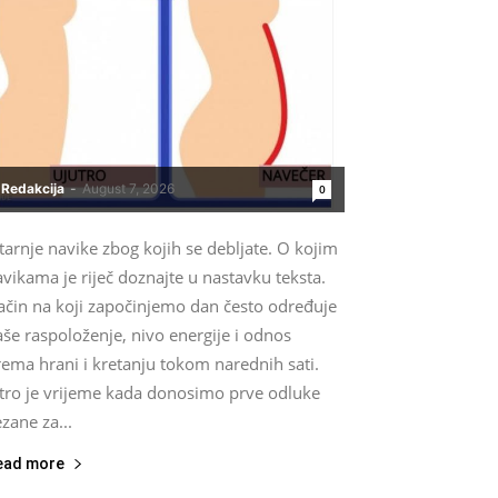
Redakcija
-
August 7, 2026
0
tarnje navike zbog kojih se debljate. O kojim
vikama je riječ doznajte u nastavku teksta.
ačin na koji započinjemo dan često određuje
še raspoloženje, nivo energije i odnos
ema hrani i kretanju tokom narednih sati.
utro je vrijeme kada donosimo prve odluke
zane za...
ead more