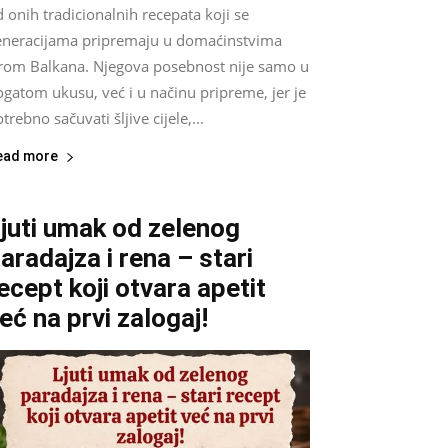
 onih tradicionalnih recepata koji se
eneracijama pripremaju u domaćinstvima
irom Balkana. Njegova posebnost nije samo u
gatom ukusu, već i u načinu pripreme, jer je
trebno sačuvati šljive cijele,...
ead more
juti umak od zelenog
aradajza i rena – stari
ecept koji otvara apetit
eć na prvi zalogaj!