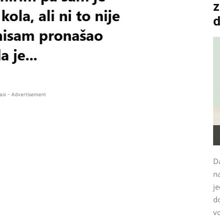
z
asi - Advertisement
Da
n
je
d
vo