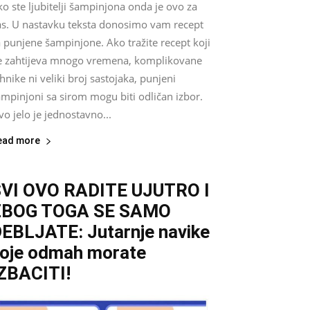
o ste ljubitelji šampinjona onda je ovo za
as. U nastavku teksta donosimo vam recept
 punjene šampinjone. Ako tražite recept koji
e zahtijeva mnogo vremena, komplikovane
hnike ni veliki broj sastojaka, punjeni
mpinjoni sa sirom mogu biti odličan izbor.
o jelo je jednostavno...
ead more
VI OVO RADITE UJUTRO I
ZBOG TOGA SE SAMO
EBLJATE: Jutarnje navike
oje odmah morate
ZBACITI!