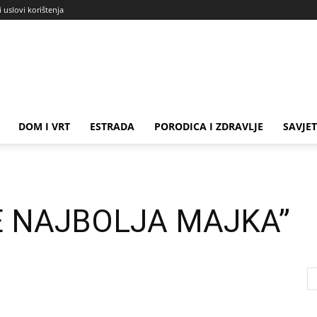
i uslovi korištenja
DOM I VRT
ESTRADA
PORODICA I ZDRAVLJE
SAVJET
JE NAJBOLJA MAJKA”