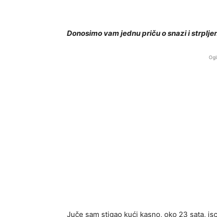
Donosimo vam jednu priču o snazi i strpljen
Ogl
Juče sam stigao kući kasno, oko 23 sata, i