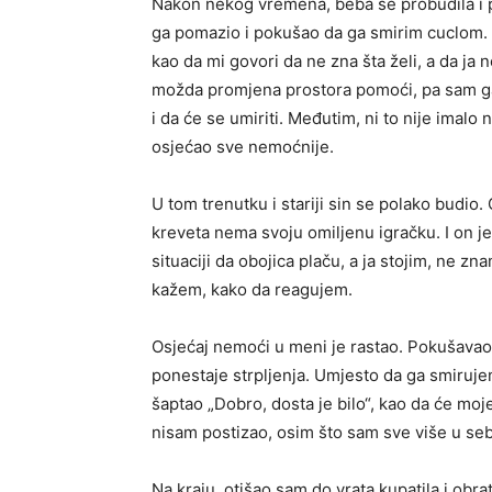
Nakon nekog vremena, beba se probudila i p
ga pomazio i pokušao da ga smirim cuclom. Ali
kao da mi govori da ne zna šta želi, a da 
možda promjena prostora pomoći, pa sam ga p
i da će se umiriti. Međutim, ni to nije imalo n
osjećao sve nemoćnije.
U tom trenutku i stariji sin se polako budio.
kreveta nema svoju omiljenu igračku. I on 
situaciji da obojica plaču, a ja stojim, ne 
kažem, kako da reagujem.
Osjećaj nemoći u meni je rastao. Pokušavao s
ponestaje strpljenja. Umjesto da ga smiruje
šaptao „Dobro, dosta je bilo“, kao da će moje
nisam postizao, osim što sam sve više u sebi
Na kraju, otišao sam do vrata kupatila i obrat