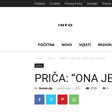
Početna
O nama
Privacy Policy
Kontakt
Pravila 
Info
Pult
POČETNA
NOVO
VIJESTI
REGION
Home
Novo
PRIČA: “ONA JE NAJBOLJA MAJKA”
Novo
PRIČA: “ONA 
By
Redakcija
-
September 1, 2025
2129
0