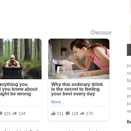
Ju
na
N
na
pr
J
ve
R