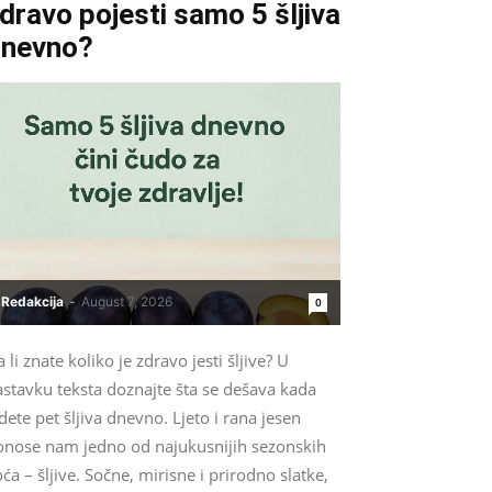
dravo pojesti samo 5 šljiva
dnevno?
Redakcija
-
August 7, 2026
0
 li znate koliko je zdravo jesti šljive? U
astavku teksta doznajte šta se dešava kada
dete pet šljiva dnevno. Ljeto i rana jesen
onose nam jedno od najukusnijih sezonskih
ća – šljive. Sočne, mirisne i prirodno slatke,