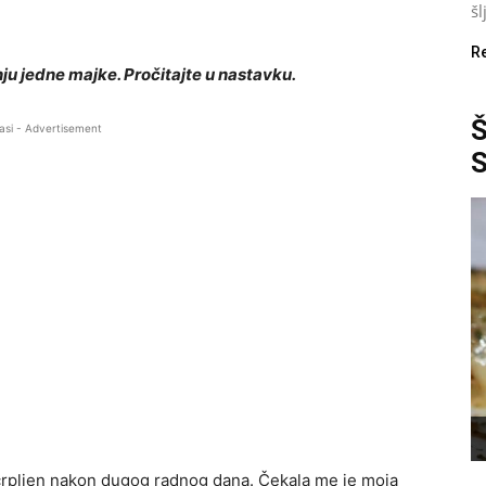
šl
R
ju jedne majke. Pročitajte u nastavku.
asi - Advertisement
scrpljen nakon dugog radnog dana. Čekala me je moja