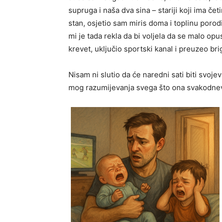
supruga i naša dva sina – stariji koji ima če
stan, osjetio sam miris doma i toplinu porodic
mi je tada rekla da bi voljela da se malo opus
krevet, uključio sportski kanal i preuzeo bri
Nisam ni slutio da će naredni sati biti svojev
mog razumijevanja svega što ona svakodnev