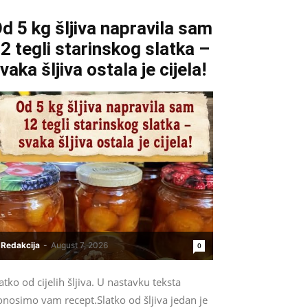
d 5 kg šljiva napravila sam
2 tegli starinskog slatka –
vaka šljiva ostala je cijela!
Redakcija
-
August 7, 2026
0
atko od cijelih šljiva. U nastavku teksta
onosimo vam recept.Slatko od šljiva jedan je