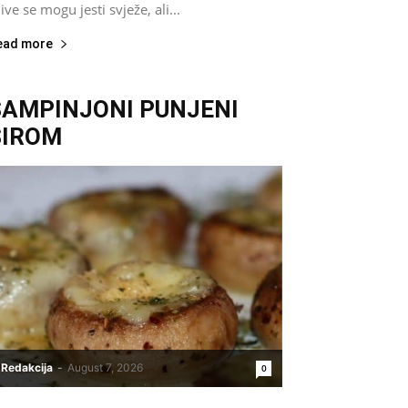
jive se mogu jesti svježe, ali...
ead more
ŠAMPINJONI PUNJENI
SIROM
Redakcija
-
August 7, 2026
0