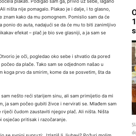
očela plakati. Podigao sam ga, privio uz sebe, lagano
 ništa nije pomagalo. Plakao je i dalje, i to glasno,
O
ja ne znam kako da mu pomognem. Pomislio sam da će
1
onio do auta, nadajući se da će mu to biti zanimljivo
s
ikakav efekat – plač je bio sve glasniji, a ja sam se
 Otvorio je oči, pogledao oko sebe i shvatio da pored
je počeo da plače. Tako sam se odjednom našao u
znam koga prvo da smirim, kome da se posvetim, šta da
am nešto reći starijem sinu, ali sam primijetio da mi
m, ja sam počeo gubiti živce i nervirati se. Mlađem sam
 riječi čudom zaustaviti njegov plač. Ali ništa. Ništa
 osjećao pritisak i razočaranje.
Sl
d
io se svojoj supruzi: „Izlaziš li, ljubavi? Požuri molim