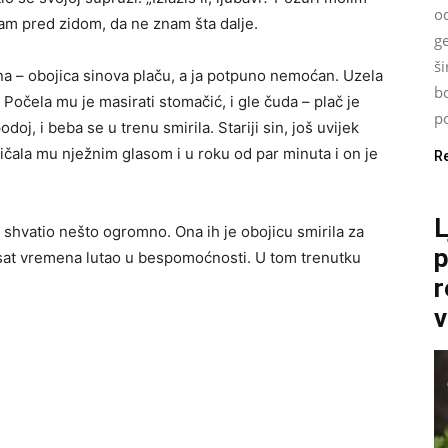
od
sam pred zidom, da ne znam šta dalje.
g
š
cena – obojica sinova plaču, a ja potpuno nemoćan. Uzela
bo
 Počela mu je masirati stomačić, i gle čuda – plač je
po
doj, i beba se u trenu smirila. Stariji sin, još uvijek
ričala mu nježnim glasom i u roku od par minuta i on je
R
L
shvatio nešto ogromno. Ona ih je obojicu smirila za
p
sat vremena lutao u bespomoćnosti. U tom trenutku
r
v