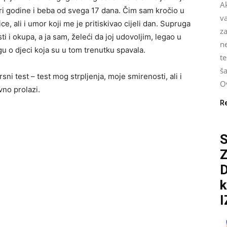
Ak
tiri godine i beba od svega 17 dana. Čim sam kročio u
v
e, ali i umor koji me je pritiskivao cijeli dan. Supruga
za
ti i okupa, a ja sam, želeći da joj udovoljim, legao u
n
gu o djeci koja su u tom trenutku spavala.
te
ša
rsni test – test mog strpljenja, moje smirenosti, ali i
Ov
no prolazi.
R
S
D
k
I