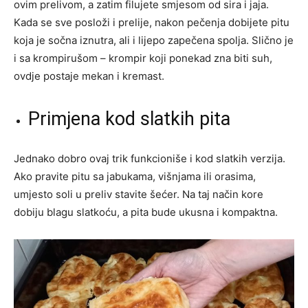
ovim prelivom, a zatim filujete smjesom od sira i jaja.
Kada se sve posloži i prelije, nakon pečenja dobijete pitu
koja je sočna iznutra, ali i lijepo zapečena spolja. Slično je
i sa krompirušom – krompir koji ponekad zna biti suh,
ovdje postaje mekan i kremast.
Primjena kod slatkih pita
Jednako dobro ovaj trik funkcioniše i kod slatkih verzija.
Ako pravite pitu sa jabukama, višnjama ili orasima,
umjesto soli u preliv stavite šećer. Na taj način kore
dobiju blagu slatkoću, a pita bude ukusna i kompaktna.