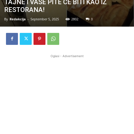
TAJNE I VAŠE PITE ĆE BITI KAO IZ
RESTORANA!
By
Redakcija
-
September 5, 2025
2802
0
Oglasi - Advertisement