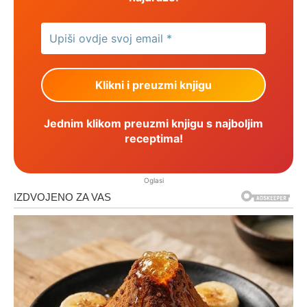
Jednim klikom preuzmi knjigu s najboljim
receptima!
Oglasi