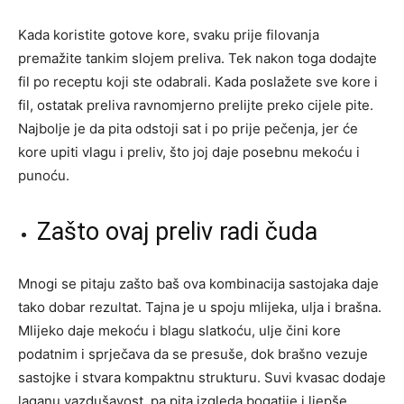
Kada koristite gotove kore, svaku prije filovanja
premažite tankim slojem preliva. Tek nakon toga dodajte
fil po receptu koji ste odabrali. Kada poslažete sve kore i
fil, ostatak preliva ravnomjerno prelijte preko cijele pite.
Najbolje je da pita odstoji sat i po prije pečenja, jer će
kore upiti vlagu i preliv, što joj daje posebnu mekoću i
punoću.
Zašto ovaj preliv radi čuda
Mnogi se pitaju zašto baš ova kombinacija sastojaka daje
tako dobar rezultat. Tajna je u spoju mlijeka, ulja i brašna.
Mlijeko daje mekoću i blagu slatkoću, ulje čini kore
podatnim i sprječava da se presuše, dok brašno vezuje
sastojke i stvara kompaktnu strukturu. Suvi kvasac dodaje
laganu vazdušavost, pa pita izgleda bogatije i ljepše.