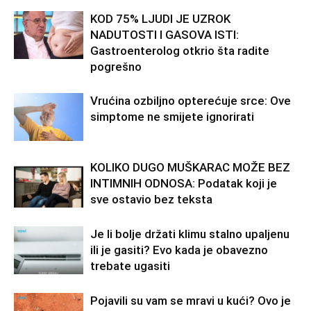
KOD 75% LJUDI JE UZROK
NADUTOSTI I GASOVA ISTI:
Gastroenterolog otkrio šta radite
pogrešno
Vrućina ozbiljno opterećuje srce: Ove
simptome ne smijete ignorirati
KOLIKO DUGO MUŠKARAC MOŽE BEZ
INTIMNIH ODNOSA: Podatak koji je
sve ostavio bez teksta
Je li bolje držati klimu stalno upaljenu
ili je gasiti? Evo kada je obavezno
trebate ugasiti
Pojavili su vam se mravi u kući? Ovo je