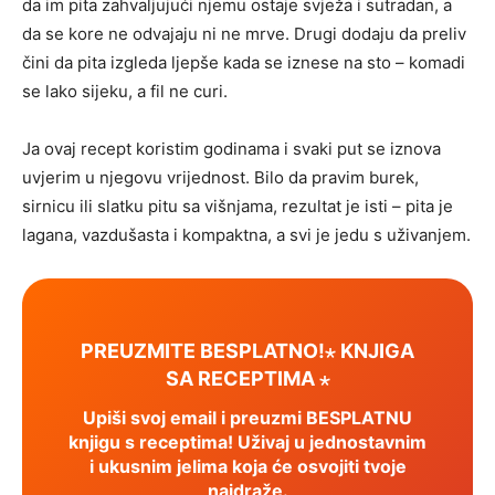
da im pita zahvaljujući njemu ostaje svježa i sutradan, a
da se kore ne odvajaju ni ne mrve. Drugi dodaju da preliv
čini da pita izgleda ljepše kada se iznese na sto – komadi
se lako sijeku, a fil ne curi.
Ja ovaj recept koristim godinama i svaki put se iznova
uvjerim u njegovu vrijednost. Bilo da pravim burek,
sirnicu ili slatku pitu sa višnjama, rezultat je isti – pita je
lagana, vazdušasta i kompaktna, a svi je jedu s uživanjem.
PREUZMITE BESPLATNO!⋆ KNJIGA
SA RECEPTIMA ⋆
Upiši svoj email i preuzmi BESPLATNU
knjigu s receptima! Uživaj u jednostavnim
i ukusnim jelima koja će osvojiti tvoje
najdraže.