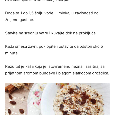
Dodajte 1 do 1,5 šolju vode ili mleka, u zavisnosti od
željene gustine.
Stavite na srednju vatru i kuvajte dok ne proključa.
Kada smesa zavri, poklopite i ostavite da odstoji oko 5
minuta.
Rezultat je kaša koja je istovremeno nežna i zasitna, sa
prijatnom aromom bundeve i blagom slatkoćom grožđica.