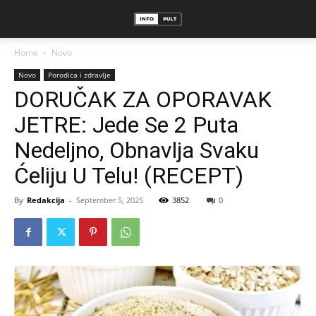
Home
Novo
Novo
Porodica i zdravlje
DORUČAK ZA OPORAVAK
JETRE: Jede Se 2 Puta
Nedeljno, Obnavlja Svaku
Ćeliju U Telu! (RECEPT)
By
Redakcija
-
September 5, 2025
3852
0