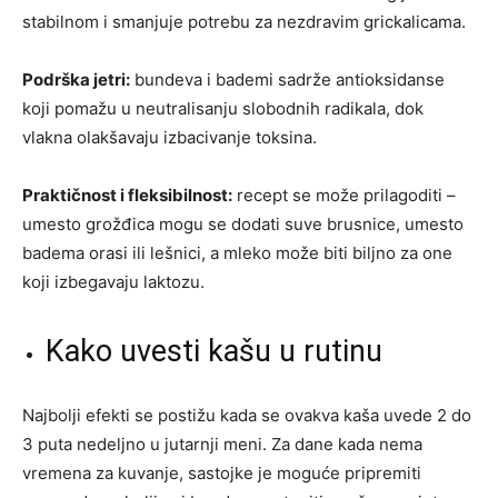
stabilnom i smanjuje potrebu za nezdravim grickalicama.
Podrška jetri:
bundeva i bademi sadrže antioksidanse
koji pomažu u neutralisanju slobodnih radikala, dok
vlakna olakšavaju izbacivanje toksina.
Praktičnost i fleksibilnost:
recept se može prilagoditi –
umesto grožđica mogu se dodati suve brusnice, umesto
badema orasi ili lešnici, a mleko može biti biljno za one
koji izbegavaju laktozu.
Kako uvesti kašu u rutinu
Najbolji efekti se postižu kada se ovakva kaša uvede 2 do
3 puta nedeljno u jutarnji meni. Za dane kada nema
vremena za kuvanje, sastojke je moguće pripremiti