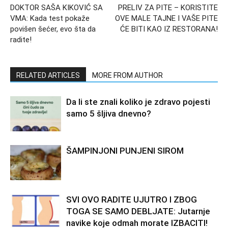
DOKTOR SAŠA KIKOVIĆ SA
PRELIV ZA PITE – KORISTITE
VMA: Kada test pokaže
OVE MALE TAJNE I VAŠE PITE
povišen šećer, evo šta da
ĆE BITI KAO IZ RESTORANA!
radite!
RELATED ARTICLES
MORE FROM AUTHOR
Da li ste znali koliko je zdravo pojesti
samo 5 šljiva dnevno?
ŠAMPINJONI PUNJENI SIROM
SVI OVO RADITE UJUTRO I ZBOG
TOGA SE SAMO DEBLJATE: Jutarnje
navike koje odmah morate IZBACITI!