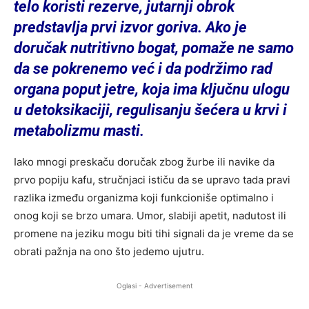
telo koristi rezerve, jutarnji obrok
predstavlja prvi izvor goriva. Ako je
doručak nutritivno bogat, pomaže ne samo
da se pokrenemo već i da podržimo rad
organa poput jetre, koja ima ključnu ulogu
u detoksikaciji, regulisanju šećera u krvi i
metabolizmu masti.
Iako mnogi preskaču doručak zbog žurbe ili navike da
prvo popiju kafu, stručnjaci ističu da se upravo tada pravi
razlika između organizma koji funkcioniše optimalno i
onog koji se brzo umara. Umor, slabiji apetit, nadutost ili
promene na jeziku mogu biti tihi signali da je vreme da se
obrati pažnja na ono što jedemo ujutru.
Oglasi - Advertisement