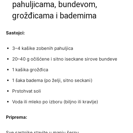
pahuljicama, bundevom,
grožđicama i bademima
Sastojci:
3–4 kašike zobenih pahuljica
20–40 g očišćene i sitno iseckane sirove bundeve
1 kašika grožđica
1 šaka badema (po želji, sitno seckani)
Prstohvat soli
Voda ili mleko po izboru (biljno ili kravlje)
Priprema:
Sve sastojke stavite u manju šerpu.