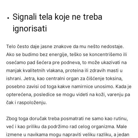
Signali tela koje ne treba
ignorisati
Telo često daje jasne znakove da mu nešto nedostaje.
Ako se budimo bez energije, teško se koncentrišemo ili
osećamo pad šećera pre podneva, to može ukazivati na
manjak kvalitetnih vlakana, proteina ili zdravih masti u
ishrani. Jetra, kao centralni organ za čišćenje toksina,
posebno zavisi od toga kakve namirnice unosimo. Kada je
opterećena, posledice se mogu videti na koži, varenju pa
čak i raspoloženju.
Zbog toga doručak treba posmatrati ne samo kao rutinu,
već i kao priliku da podržimo rad celog organizma. Male
izmene u navikama mogu napraviti veliku razliku, a jedan