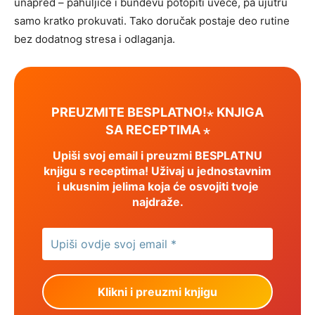
unapred – pahuljice i bundevu potopiti uveče, pa ujutru
samo kratko prokuvati. Tako doručak postaje deo rutine
bez dodatnog stresa i odlaganja.
PREUZMITE BESPLATNO!⋆ KNJIGA
SA RECEPTIMA ⋆
Upiši svoj email i preuzmi BESPLATNU
knjigu s receptima! Uživaj u jednostavnim
i ukusnim jelima koja će osvojiti tvoje
najdraže.