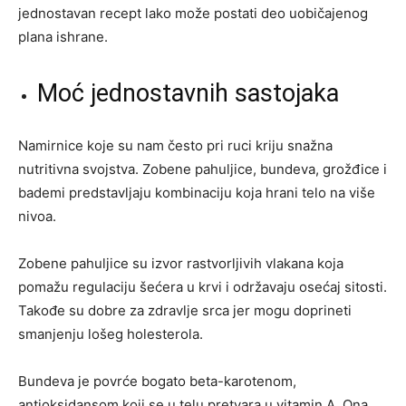
jednostavan recept lako može postati deo uobičajenog
plana ishrane.
Moć jednostavnih sastojaka
Namirnice koje su nam često pri ruci kriju snažna
nutritivna svojstva. Zobene pahuljice, bundeva, grožđice i
bademi predstavljaju kombinaciju koja hrani telo na više
nivoa.
Zobene pahuljice su izvor rastvorljivih vlakana koja
pomažu regulaciju šećera u krvi i održavaju osećaj sitosti.
Takođe su dobre za zdravlje srca jer mogu doprineti
smanjenju lošeg holesterola.
Bundeva je povrće bogato beta-karotenom,
antioksidansom koji se u telu pretvara u vitamin A. Ona