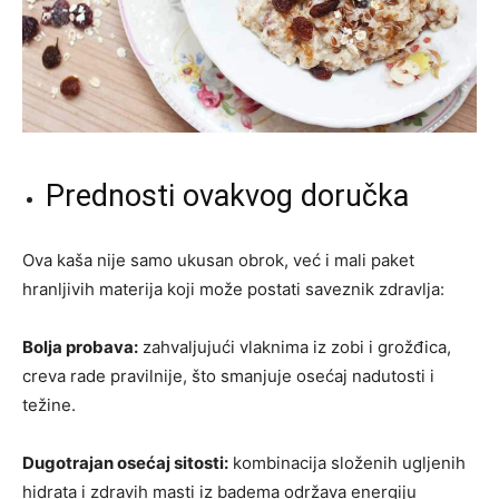
Prednosti ovakvog doručka
Ova kaša nije samo ukusan obrok, već i mali paket
hranljivih materija koji može postati saveznik zdravlja:
Bolja probava:
zahvaljujući vlaknima iz zobi i grožđica,
creva rade pravilnije, što smanjuje osećaj nadutosti i
težine.
Dugotrajan osećaj sitosti:
kombinacija složenih ugljenih
hidrata i zdravih masti iz badema održava energiju