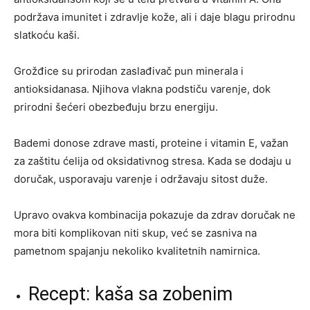
podržava imunitet i zdravlje kože, ali i daje blagu prirodnu
slatkoću kaši.
Grožđice su prirodan zaslađivač pun minerala i
antioksidanasa. Njihova vlakna podstiču varenje, dok
prirodni šećeri obezbeđuju brzu energiju.
Bademi donose zdrave masti, proteine i vitamin E, važan
za zaštitu ćelija od oksidativnog stresa. Kada se dodaju u
doručak, usporavaju varenje i održavaju sitost duže.
Upravo ovakva kombinacija pokazuje da zdrav doručak ne
mora biti komplikovan niti skup, već se zasniva na
pametnom spajanju nekoliko kvalitetnih namirnica.
Recept: kaša sa zobenim