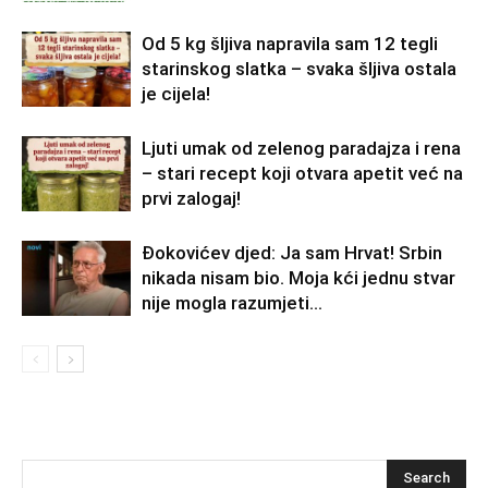
Od 5 kg šljiva napravila sam 12 tegli
starinskog slatka – svaka šljiva ostala
je cijela!
Ljuti umak od zelenog paradajza i rena
– stari recept koji otvara apetit već na
prvi zalogaj!
Đokovićev djed: Ja sam Hrvat! Srbin
nikada nisam bio. Moja kći jednu stvar
nije mogla razumjeti…