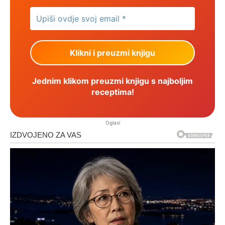
Jednim klikom preuzmi knjigu s najboljim
receptima!
Oglasi