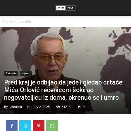
Home
Estrada
Estrada
Vijesti
Pred kraj je odbijao da jede i gledao crtaće:
Mića Orlović rečenicom šokirao
negovateljicu iz doma, okrenuo se i umro
By
Urednik
-
January 2, 2025
31216
0