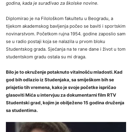
godina, kada je surađivao za školske novine.
Diplomirao je na Filološkom fakultetu u Beogradu, a
tijekom akademskog bavljenja počeo se baviti i sportskim
novinarstvom. Početkom rujna 1954. godine zaposlio sam
se u radio postaji koja se nalazila u prvom bloku
Studentskog grada. Sjećanja na te rane dane i život u tom
studentskom gradu ostala su mi draga.
Bilo je to okruženje potaknuto vitalnošću mladosti. Kad
god bih odlazio iz Studenjaka, sa smiješkom bih se
prisjetio tih vremena, kako je svoje početke ispričao
glasoviti Mića u intervjuu za dokumentarni film RTV
Studentski grad, kojim je obilježeno 15 godina druženja
sa studentima.