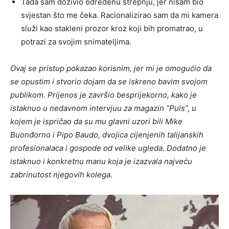
Tada sam doživio određenu strepnju, jer nisam bio
svjestan što me čeka. Racionalizirao sam da mi kamera
služi kao stakleni prozor kroz koji bih promatrao, u
potrazi za svojim snimateljima.
Ovaj se pristup pokazao korisnim, jer mi je omogućio da
se opustim i stvorio dojam da se iskreno bavim svojom
publikom. Prijenos je završio besprijekorno, kako je
istaknuo u nedavnom intervjuu za magazin “Puls”, u
kojem je ispričao da su mu glavni uzori bili Mike
Buonđorno i Pipo Baudo, dvojica cijenjenih talijanskih
profesionalaca i gospode od velike ugleda. Dodatno je
istaknuo i konkretnu manu koja je izazvala najveću
zabrinutost njegovih kolega.