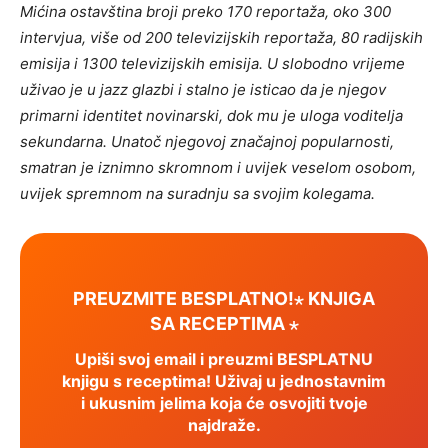
Mićina ostavština broji preko 170 reportaža, oko 300
intervjua, više od 200 televizijskih reportaža, 80 radijskih
emisija i 1300 televizijskih emisija. U slobodno vrijeme
uživao je u jazz glazbi i stalno je isticao da je njegov
primarni identitet novinarski, dok mu je uloga voditelja
sekundarna. Unatoč njegovoj značajnoj popularnosti,
smatran je iznimno skromnom i uvijek veselom osobom,
uvijek spremnom na suradnju sa svojim kolegama.
PREUZMITE BESPLATNO!⋆ KNJIGA
SA RECEPTIMA ⋆
Upiši svoj email i preuzmi BESPLATNU
knjigu s receptima! Uživaj u jednostavnim
i ukusnim jelima koja će osvojiti tvoje
najdraže.