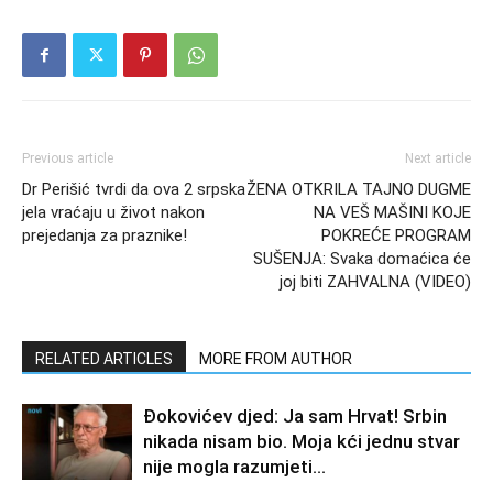
Previous article
Next article
Dr Perišić tvrdi da ova 2 srpska
ŽENA OTKRILA TAJNO DUGME
jela vraćaju u život nakon
NA VEŠ MAŠINI KOJE
prejedanja za praznike!
POKREĆE PROGRAM
SUŠENJA: Svaka domaćica će
joj biti ZAHVALNA (VIDEO)
RELATED ARTICLES
MORE FROM AUTHOR
Đokovićev djed: Ja sam Hrvat! Srbin
nikada nisam bio. Moja kći jednu stvar
nije mogla razumjeti…