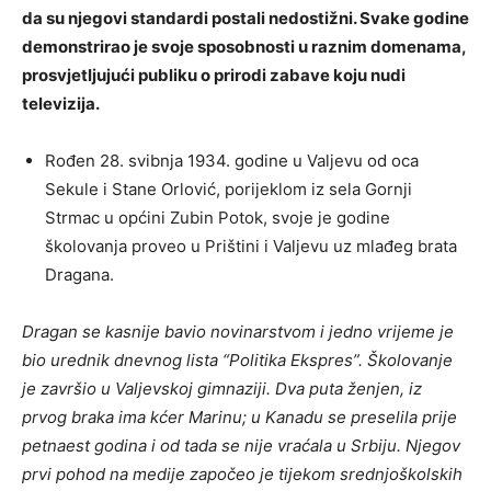
da su njegovi standardi postali nedostižni. Svake godine
demonstrirao je svoje sposobnosti u raznim domenama,
prosvjetljujući publiku o prirodi zabave koju nudi
televizija.
Rođen 28. svibnja 1934. godine u Valjevu od oca
Sekule i Stane Orlović, porijeklom iz sela Gornji
Strmac u općini Zubin Potok, svoje je godine
školovanja proveo u Prištini i Valjevu uz mlađeg brata
Dragana.
Dragan se kasnije bavio novinarstvom i jedno vrijeme je
bio urednik dnevnog lista “Politika Ekspres”. Školovanje
je završio u Valjevskoj gimnaziji. Dva puta ženjen, iz
prvog braka ima kćer Marinu; u Kanadu se preselila prije
petnaest godina i od tada se nije vraćala u Srbiju. Njegov
prvi pohod na medije započeo je tijekom srednjoškolskih