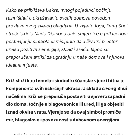
Kako se približava Uskrs, mnogi pojedinci počinju
razmišljati o ukrašavanju svojih domova povodom
proslave ovog svetog blagdana. U svjetlu toga, Feng Shui
stručnjakinja Maria Diamond daje smjernice o prikladnom
postavljanju simbola osmišljenih da u životni prostor
unesu pozitivnu energiju, sklad i sreću. Ispod su
preporučeni artikli za ugradnju u naše domove i njihova
idealna mjesta.
Križ služi kao temeljni simbol kršćanske vjere i bitna je
komponenta svih uskršnjih ukrasa. U skladu s Feng Shui
načelima, križ se preporuča postaviti u sjeverozapadni
dio doma, točnije u blagovaonicu ili ured, ili ga objesiti
iznad okvira vrata. Vjeruje se da ovaj simbol promiče
mir, blagoslove i povezanost s duhovnom energijom.