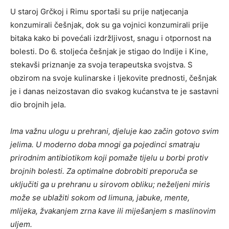
U staroj Grčkoj i Rimu sportaši su prije natjecanja
konzumirali češnjak, dok su ga vojnici konzumirali prije
bitaka kako bi povećali izdržljivost, snagu i otpornost na
bolesti. Do 6. stoljeća češnjak je stigao do Indije i Kine,
stekavši priznanje za svoja terapeutska svojstva. S
obzirom na svoje kulinarske i ljekovite prednosti, češnjak
je i danas neizostavan dio svakog kućanstva te je sastavni
dio brojnih jela.
Ima važnu ulogu u prehrani, djeluje kao začin gotovo svim
jelima. U moderno doba mnogi ga pojedinci smatraju
prirodnim antibiotikom koji pomaže tijelu u borbi protiv
brojnih bolesti. Za optimalne dobrobiti preporuča se
uključiti ga u prehranu u sirovom obliku; neželjeni miris
može se ublažiti sokom od limuna, jabuke, mente,
mlijeka, žvakanjem zrna kave ili miješanjem s maslinovim
uljem.