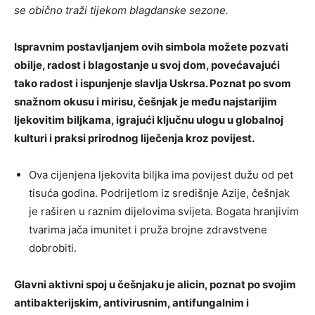
se obično traži tijekom blagdanske sezone.
Ispravnim postavljanjem ovih simbola možete pozvati
obilje, radost i blagostanje u svoj dom, povećavajući
tako radost i ispunjenje slavlja Uskrsa. Poznat po svom
snažnom okusu i mirisu, češnjak je među najstarijim
ljekovitim biljkama, igrajući ključnu ulogu u globalnoj
kulturi i praksi prirodnog liječenja kroz povijest.
Ova cijenjena ljekovita biljka ima povijest dužu od pet
tisuća godina. Podrijetlom iz središnje Azije, češnjak
je raširen u raznim dijelovima svijeta. Bogata hranjivim
tvarima jača imunitet i pruža brojne zdravstvene
dobrobiti.
Glavni aktivni spoj u češnjaku je alicin, poznat po svojim
antibakterijskim, antivirusnim, antifungalnim i