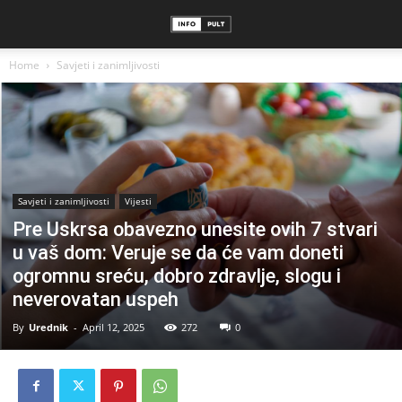
Home
Savjeti i zanimljivosti
Savjeti i zanimljivosti
Vijesti
Pre Uskrsa obavezno unesite ovih 7 stvari
u vaš dom: Veruje se da će vam doneti
ogromnu sreću, dobro zdravlje, slogu i
neverovatan uspeh
By
Urednik
-
April 12, 2025
272
0