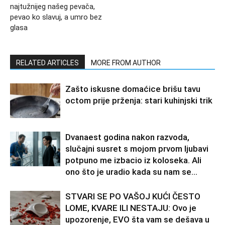
najtužnijeg našeg pevača,
pevao ko slavuj, a umro bez
glasa
RELATED ARTICLES
MORE FROM AUTHOR
Zašto iskusne domaćice brišu tavu
octom prije prženja: stari kuhinjski trik
Dvanaest godina nakon razvoda,
slučajni susret s mojom prvom ljubavi
potpuno me izbacio iz koloseka. Ali
ono što je uradio kada su nam se...
STVARI SE PO VAŠOJ KUĆI ČESTO
LOME, KVARE ILI NESTAJU: Ovo je
upozorenje, EVO šta vam se dešava u