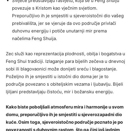
Svijeće predstavljaju rasvjetu, koja se u Feng Shuiju
povezuje s Kristom kao vječnim svjetlom.
Preporučljivo ih je smjestiti u sjeveroistočni dio vašeg
prebivališta, jer se vjeruje da ovo područje privlači
duhovnu energiju i potiče unutarnji mir prema
načelima Feng Shuija.
Zec služi kao reprezentacija plodnosti, obilja i bogatstva u
Feng Shui tradiciji. Izlaganje para bijelih zečeva u dnevnoj
sobi ili blagovaonici može donijeti sreću i blagostanje.
Poželjno ih je smjestiti u istočni dio doma jer je to
područje povezano s obiteljskim vezama i ljubavlju. Bijeli
ljiljani predstavljaju čistoću, mir i božansku energiju.
Kako biste poboljšali atmosferu mira i harmonije u svom
domu, preporučljivo ih je smjestiti u sjeverozapadni dio
kuće. Osim toga, sjeveroistočno područje poznato je po
povezanosti s duhovnim rastom, što ga čini još jednim