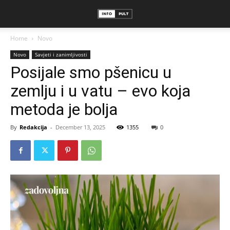
Home
Novo
Novo
Savjeti i zanimljivosti
Posijale smo pšenicu u
zemlju i u vatu – evo koja
metoda je bolja
By
Redakcija
-
December 13, 2025
1355
0