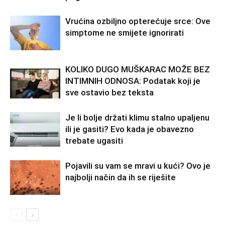
Vrućina ozbiljno opterećuje srce: Ove
simptome ne smijete ignorirati
KOLIKO DUGO MUŠKARAC MOŽE BEZ
INTIMNIH ODNOSA: Podatak koji je
sve ostavio bez teksta
Je li bolje držati klimu stalno upaljenu
ili je gasiti? Evo kada je obavezno
trebate ugasiti
Pojavili su vam se mravi u kući? Ovo je
najbolji način da ih se riješite