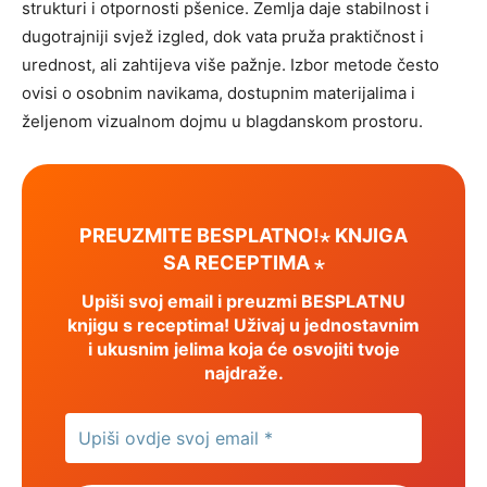
strukturi i otpornosti pšenice. Zemlja daje stabilnost i
dugotrajniji svjež izgled, dok vata pruža praktičnost i
urednost, ali zahtijeva više pažnje. Izbor metode često
ovisi o osobnim navikama, dostupnim materijalima i
željenom vizualnom dojmu u blagdanskom prostoru.
PREUZMITE BESPLATNO!⋆ KNJIGA
SA RECEPTIMA ⋆
Upiši svoj email i preuzmi BESPLATNU
knjigu s receptima! Uživaj u jednostavnim
i ukusnim jelima koja će osvojiti tvoje
najdraže.