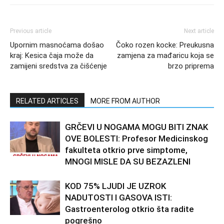
Previous article
Next article
Upornim masnoćama došao
Čoko rozen kocke: Preukusna
kraj: Kesica čaja može da
zamjena za mađaricu koja se
zamijeni sredstva za čišćenje
brzo priprema
RELATED ARTICLES
MORE FROM AUTHOR
GRČEVI U NOGAMA MOGU BITI ZNAK
OVE BOLESTI: Profesor Medicinskog
fakulteta otkrio prve simptome,
MNOGI MISLE DA SU BEZAZLENI
KOD 75% LJUDI JE UZROK
NADUTOSTI I GASOVA ISTI:
Gastroenterolog otkrio šta radite
pogrešno