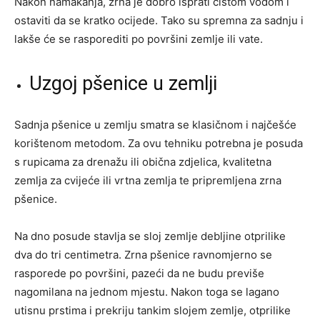
Nakon namakanja, zrna je dobro isprati čistom vodom i
ostaviti da se kratko ocijede. Tako su spremna za sadnju i
lakše će se rasporediti po površini zemlje ili vate.
Uzgoj pšenice u zemlji
Sadnja pšenice u zemlju smatra se klasičnom i najčešće
korištenom metodom. Za ovu tehniku potrebna je posuda
s rupicama za drenažu ili obična zdjelica, kvalitetna
zemlja za cvijeće ili vrtna zemlja te pripremljena zrna
pšenice.
Na dno posude stavlja se sloj zemlje debljine otprilike
dva do tri centimetra. Zrna pšenice ravnomjerno se
rasporede po površini, pazeći da ne budu previše
nagomilana na jednom mjestu. Nakon toga se lagano
utisnu prstima i prekriju tankim slojem zemlje, otprilike