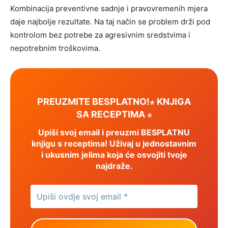
Kombinacija preventivne sadnje i pravovremenih mjera
daje najbolje rezultate. Na taj način se problem drži pod
kontrolom bez potrebe za agresivnim sredstvima i
nepotrebnim troškovima.
PREUZMITE BESPLATNO!⋆ KNJIGA
SA RECEPTIMA ⋆
Upiši svoj email i preuzmi BESPLATNU
knjigu s receptima! Uživaj u jednostavnim
i ukusnim jelima koja će osvojiti tvoje
najdraže.