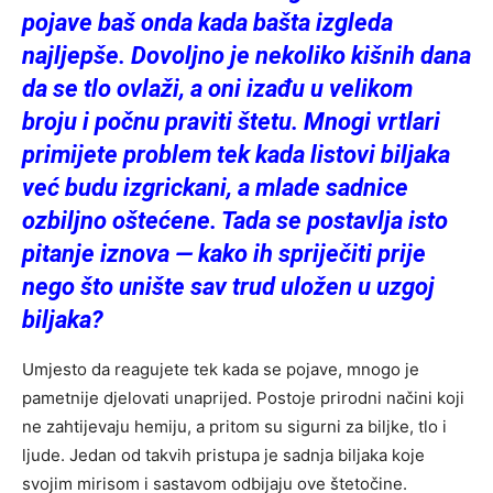
pojave baš onda kada bašta izgleda
najljepše. Dovoljno je nekoliko kišnih dana
da se tlo ovlaži, a oni izađu u velikom
broju i počnu praviti štetu. Mnogi vrtlari
primijete problem tek kada listovi biljaka
već budu izgrickani, a mlade sadnice
ozbiljno oštećene. Tada se postavlja isto
pitanje iznova — kako ih spriječiti prije
nego što unište sav trud uložen u uzgoj
biljaka?
Umjesto da reagujete tek kada se pojave, mnogo je
pametnije djelovati unaprijed. Postoje prirodni načini koji
ne zahtijevaju hemiju, a pritom su sigurni za biljke, tlo i
ljude. Jedan od takvih pristupa je sadnja biljaka koje
svojim mirisom i sastavom odbijaju ove štetočine.