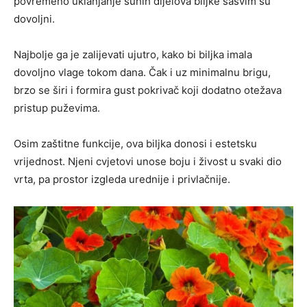
povremeno uklanjanje suhih dijelova biljke sasvim su
dovoljni.
Najbolje ga je zalijevati ujutro, kako bi biljka imala
dovoljno vlage tokom dana. Čak i uz minimalnu brigu,
brzo se širi i formira gust pokrivač koji dodatno otežava
pristup puževima.
Osim zaštitne funkcije, ova biljka donosi i estetsku
vrijednost. Njeni cvjetovi unose boju i živost u svaki dio
vrta, pa prostor izgleda urednije i privlačnije.