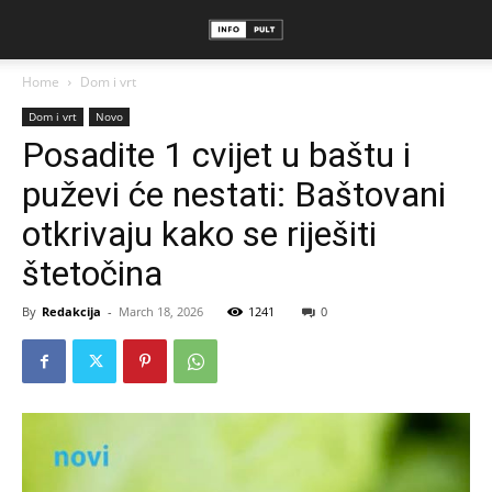
Home
Dom i vrt
Dom i vrt
Novo
Posadite 1 cvijet u baštu i
puževi će nestati: Baštovani
otkrivaju kako se riješiti
štetočina
By
Redakcija
-
March 18, 2026
1241
0