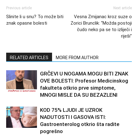
Previous article
Next article
Slinite li u snu? To može biti
Vesna Zmijanac kroz suze o
znak opasne bolesti
Zorici Brunclik: “Možda postoji
čudo neko pa se to izliječi i
riješi”
RELATED ARTICLES
MORE FROM AUTHOR
GRČEVI U NOGAMA MOGU BITI ZNAK
OVE BOLESTI: Profesor Medicinskog
fakulteta otkrio prve simptome,
MNOGI MISLE DA SU BEZAZLENI
KOD 75% LJUDI JE UZROK
NADUTOSTI I GASOVA ISTI:
Gastroenterolog otkrio šta radite
pogrešno