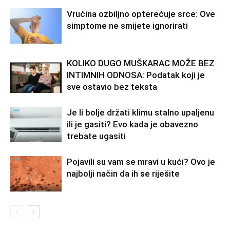
Vrućina ozbiljno opterećuje srce: Ove
simptome ne smijete ignorirati
KOLIKO DUGO MUŠKARAC MOŽE BEZ
INTIMNIH ODNOSA: Podatak koji je
sve ostavio bez teksta
Je li bolje držati klimu stalno upaljenu
ili je gasiti? Evo kada je obavezno
trebate ugasiti
Pojavili su vam se mravi u kući? Ovo je
najbolji način da ih se riješite