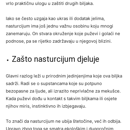
vrlo praktičnu ulogu u zaštiti drugih biljaka.
Iako se često uzgaja kao ukras ili dodatak jelima,
nasturcijum ima još jednu važnu osobinu koju mnogi
zanemaruju. On stvara okruženje koje puževi i golaći ne
podnose, pa se rijetko zadržavaju u njegovoj blizini.
Zašto nasturcijum djeluje
Glavni razlog leži u prirodnim jedinjenjima koje ova biljka
sadrži. Radi se o supstancama koje su potpuno
bezopasne za ljude, ali izrazito neprivlačne za mekušce.
Kada puževi dođu u kontakt s takvim biljkama ili osjete
njihov miris, instinktivno ih izbjegavaju.
To znači da nasturcijum ne ubija štetočine, već ih odbija.
Upravo zbog toga se smatra ekološkim i dugoročnim