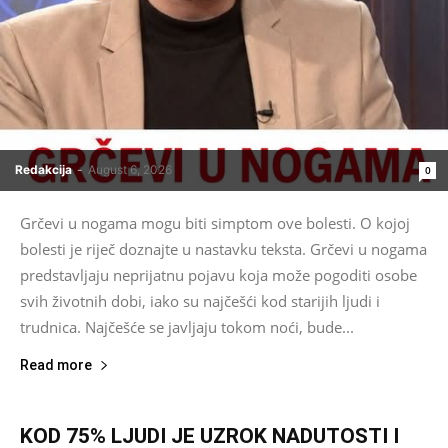
Redakcija
-
August 6, 2026
0
Grčevi u nogama mogu biti simptom ove bolesti. O kojoj
bolesti je riječ doznajte u nastavku teksta. Grčevi u nogama
predstavljaju neprijatnu pojavu koja može pogoditi osobe
svih životnih dobi, iako su najčešći kod starijih ljudi i
trudnica. Najčešće se javljaju tokom noći, bude...
Read more
KOD 75% LJUDI JE UZROK NADUTOSTI I