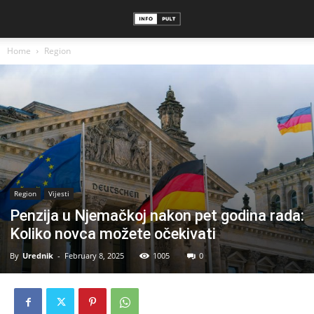
Home
Region
Region
Vijesti
Penzija u Njemačkoj nakon pet godina rada:
Koliko novca možete očekivati
By
Urednik
-
February 8, 2025
1005
0