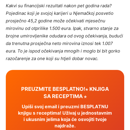
Kakvi su financijski rezultati nakon pet godina rada?
Pojedinac koji je svojoj karijeri u Njemačkoj posvetio
prosječno 45,2 godine može očekivati ​​mjesečnu
mirovinu od otprilike 1.500 eura. Ipak, stvarno stanje za
brojne umirovljenike odudara od ovog očekivanja, budući
da trenutna prosječna neto mirovina iznosi tek 1.007
eura.
To je ispod očekivanja mnogih i moglo bi bit gorko
razočarenje za one koji su htjeli dobar novac.
PREUZMITE BESPLATNO!⋆ KNJIGA
SA RECEPTIMA ⋆
Upiši svoj email i preuzmi BESPLATNU
knjigu s receptima! Uživaj u jednostavnim
i ukusnim jelima koja će osvojiti tvoje
najdraže.