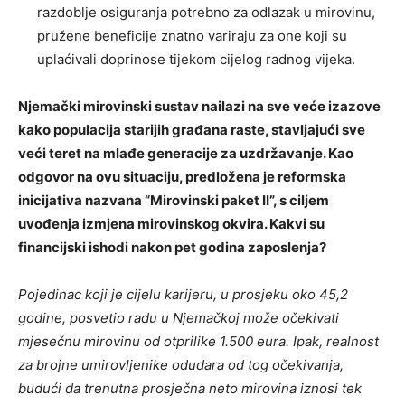
razdoblje osiguranja potrebno za odlazak u mirovinu,
pružene beneficije znatno variraju za one koji su
uplaćivali doprinose tijekom cijelog radnog vijeka.
Njemački mirovinski sustav nailazi na sve veće izazove
kako populacija starijih građana raste, stavljajući sve
veći teret na mlađe generacije za uzdržavanje. Kao
odgovor na ovu situaciju, predložena je reformska
inicijativa nazvana “Mirovinski paket II”, s ciljem
uvođenja izmjena mirovinskog okvira. Kakvi su
financijski ishodi nakon pet godina zaposlenja?
Pojedinac koji je cijelu karijeru, u prosjeku oko 45,2
godine, posvetio radu u Njemačkoj može očekivati ​​
mjesečnu mirovinu od otprilike 1.500 eura. Ipak, realnost
za brojne umirovljenike odudara od tog očekivanja,
budući da trenutna prosječna neto mirovina iznosi tek