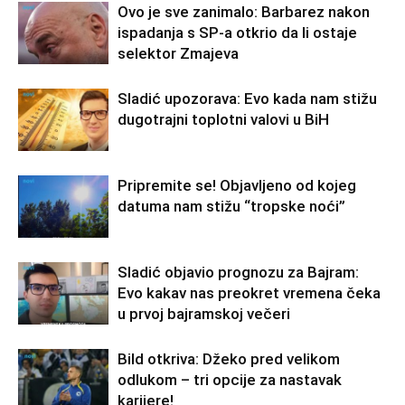
Ovo je sve zanimalo: Barbarez nakon
ispadanja s SP-a otkrio da li ostaje
selektor Zmajeva
Sladić upozorava: Evo kada nam stižu
dugotrajni toplotni valovi u BiH
Pripremite se! Objavljeno od kojeg
datuma nam stižu “tropske noći”
Sladić objavio prognozu za Bajram:
Evo kakav nas preokret vremena čeka
u prvoj bajramskoj večeri
Bild otkriva: Džeko pred velikom
odlukom – tri opcije za nastavak
karijere!