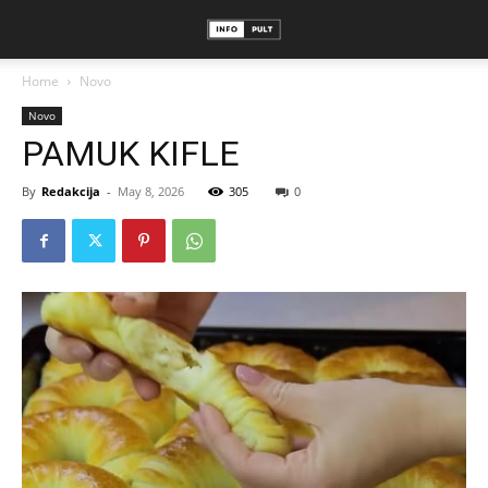
Home
Novo
Novo
PAMUK KIFLE
By
Redakcija
-
May 8, 2026
305
0