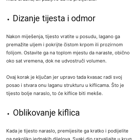
Dizanje tijesta i odmor
Nakon miješenja, tijesto vratite u posudu, lagano ga
premažite uljem i pokrijte čistom krpom ili prozirnom
folijom. Ostavite ga na toplom mjestu da naraste, obično
oko sat vremena, dok ne udvostruči volumen.
Ovaj korak je ključan jer upravo tada kvasac radi svoj
posao i stvara onu laganu strukturu u kiflicama. Što je
tijesto bolje naraslo, to će kiflice biti mekše.
Oblikovanje kiflica
Kada je tijesto naraslo, premijesite ga kratko i podijelite
na nekoliko jednakih dijelova. Svaki dio razvaljajte u krug,