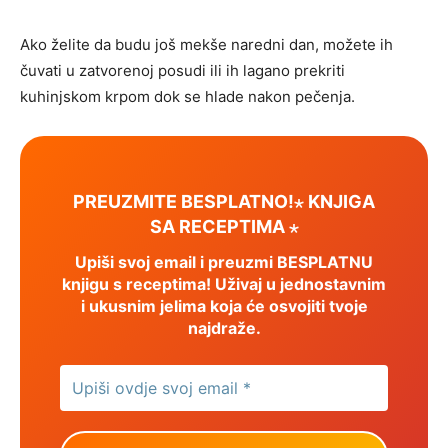
Ako želite da budu još mekše naredni dan, možete ih
čuvati u zatvorenoj posudi ili ih lagano prekriti
kuhinjskom krpom dok se hlade nakon pečenja.
PREUZMITE BESPLATNO!⋆ KNJIGA
SA RECEPTIMA ⋆
Upiši svoj email i preuzmi BESPLATNU
knjigu s receptima! Uživaj u jednostavnim
i ukusnim jelima koja će osvojiti tvoje
najdraže.