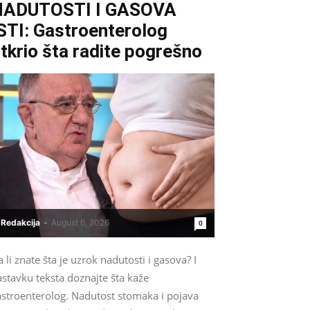
NADUTOSTI I GASOVA
STI: Gastroenterolog
tkrio šta radite pogrešno
Redakcija
-
August 6, 2026
0
 li znate šta je uzrok nadutosti i gasova? I
stavku teksta doznajte šta kaže
astroenterolog. Nadutost stomaka i pojava