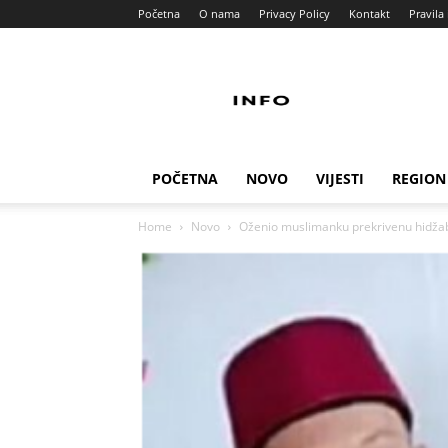
Početna
O nama
Privacy Policy
Kontakt
Pravila 
Info
Pult
POČETNA
NOVO
VIJESTI
REGION
Home
Novo
Oženio muslimanku prekrivenu hidžabo