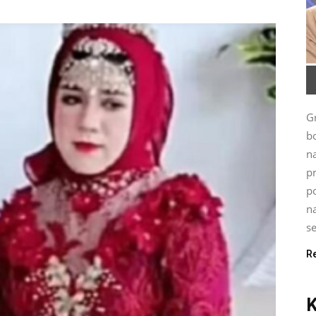
G
bo
n
p
po
na
se
R