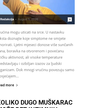
Redakcija
-
August 5, 2026
0
ućina mogu uticati na srce. U nastavku
eksta doznajte koje simptome ne smijete
norirati. Ljetni mjeseci donose više sunčanih
ana, boravka na otvorenom i povećanu
zičku aktivnost, ali visoke temperature
edstavljaju i ozbiljan izazov za ljudski
rganizam. Dok mnogi vrućinu povezuju samo
osjećajem...
ead more
KOLIKO DUGO MUŠKARAC