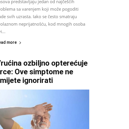
sova predstavljaju jedan od najčešćih
roblema sa varenjem koji može pogoditi
ude svih uzrasta. Iako se često smatraju
rolaznom neprijatnošću, kod mnogih osoba
i...
ead more
rućina ozbiljno opterećuje
rce: Ove simptome ne
mijete ignorirati