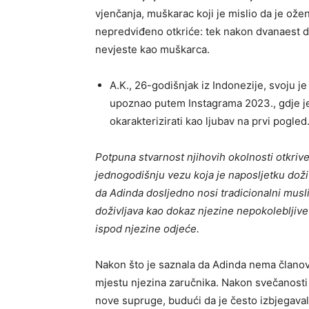
vjenčanja, muškarac koji je mislio da je ože
nepredviđeno otkriće: tek nakon dvanaest dan
nevjeste kao muškarca.
A.K., 26-godišnjak iz Indonezije, svoju 
upoznao putem Instagrama 2023., gdje je 
okarakterizirati kao ljubav na prvi pogled
Potpuna stvarnost njihovih okolnosti otkriv
jednogodišnju vezu koja je naposljetku doživ
da Adinda dosljedno nosi tradicionalni muslim
doživljava kao dokaz njezine nepokolebljive 
ispod njezine odjeće.
Nakon što je saznala da Adinda nema članova
mjestu njezina zaručnika. Nakon svečanosti 
nove supruge, budući da je često izbjegavala 