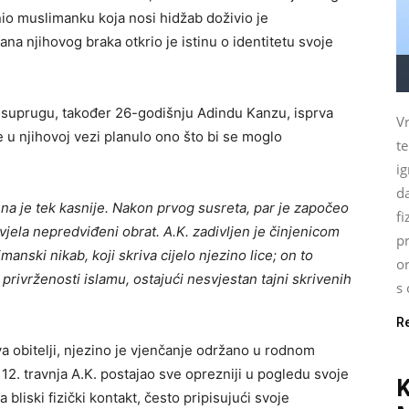
nio muslimanku koja nosi hidžab doživio je
a njihovog braka otkrio je istinu o identitetu svoje
je suprugu, također 26-godišnju Adindu Kanzu, isprva
Vr
u njihovoj vezi planulo ono što bi se moglo
t
.
ig
d
ena je tek kasnije. Nakon prvog susreta, par je započeo
fi
jela nepredviđeni obrat. A.K. zadivljen je činjenicom
pr
anski nikab, koji skriva cijelo njezino lice; on to
o
privrženosti islamu, ostajući nesvjestan tajni skrivenih
s 
R
 obitelji, njezino je vjenčanje održano u rodnom
12. travnja A.K. postajao sve oprezniji u pogledu svoje
bliski fizički kontakt, često pripisujući svoje