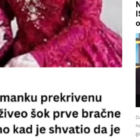
I
o
Da
na
g