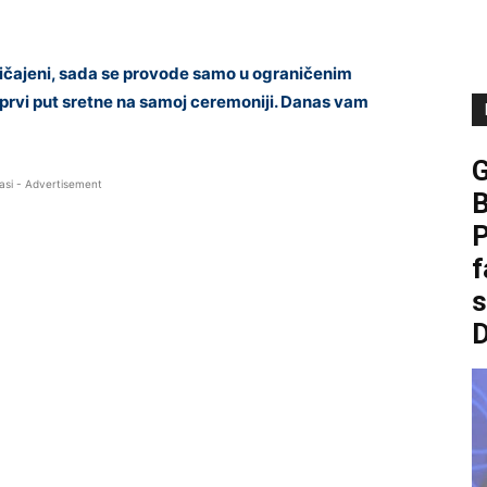
ičajeni, sada se provode samo u ograničenim
ar prvi put sretne na samoj ceremoniji. Danas vam
asi - Advertisement
B
P
f