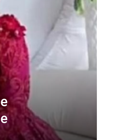
ne
je