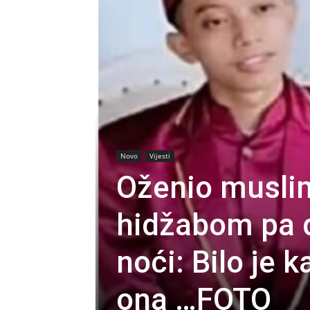
Novo
Vijesti
Oženio musli
hidžabom pa d
noći: Bilo je 
ona …FOTO