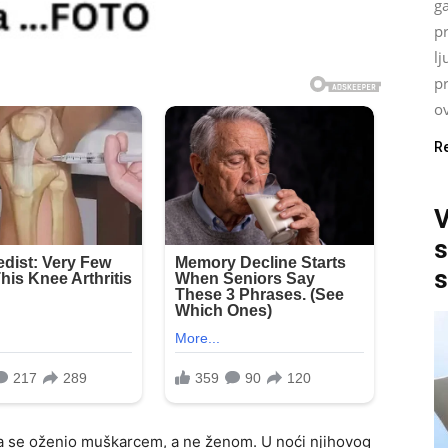
ga
p
lj
p
ov
R
V
s
s
da se oženio muškarcem, a ne ženom. U noći njihovog