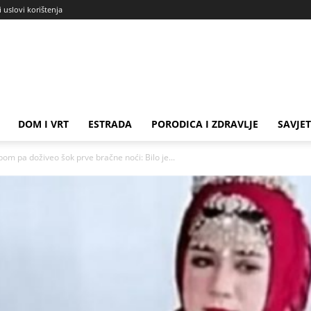
i uslovi korištenja
DOM I VRT
ESTRADA
PORODICA I ZDRAVLJE
SAVJET
m pa doživeo šok prve bračne noći: Bilo je...