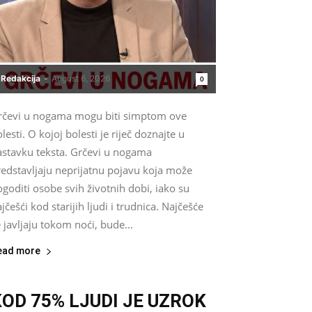
Redakcija
-
August 6, 2026
0
rčevi u nogama mogu biti simptom ove
lesti. O kojoj bolesti je riječ doznajte u
astavku teksta. Grčevi u nogama
redstavljaju neprijatnu pojavu koja može
goditi osobe svih životnih dobi, iako su
jčešći kod starijih ljudi i trudnica. Najčešće
 javljaju tokom noći, bude...
ead more
KOD 75% LJUDI JE UZROK