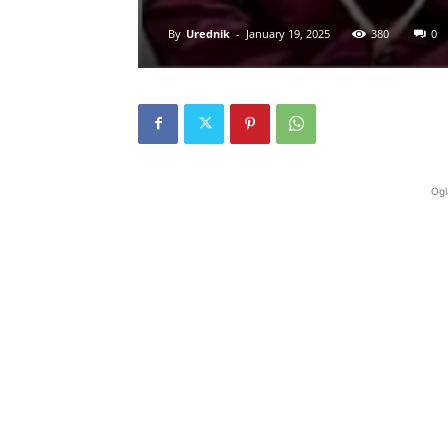
By
Urednik
-
January 19, 2025
380
0
Ogl