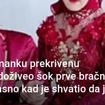
manku prekrivenu
oživeo šok prve brač
kasno kad je shvatio da 