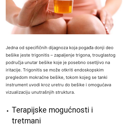
Jedna od specifičnih dijagnoza koja pogađa donji deo
bešike jeste trigonitis – zapaljenje trigona, trouglastog
područja unutar bešike koje je posebno osetljivo na
iritacije. Trigonitis se može otkriti endoskopskim
pregledom mokraćne bešike, tokom kojeg se tanki
instrument uvodi kroz uretru do bešike i omogućava
vizualizaciju unutrašnjih struktura.
Terapijske mogućnosti i
tretmani