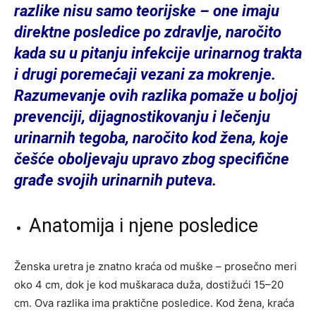
razlike nisu samo teorijske – one imaju
direktne posledice po zdravlje, naročito
kada su u pitanju infekcije urinarnog trakta
i drugi poremećaji vezani za mokrenje.
Razumevanje ovih razlika pomaže u boljoj
prevenciji, dijagnostikovanju i lečenju
urinarnih tegoba, naročito kod žena, koje
češće oboljevaju upravo zbog specifične
građe svojih urinarnih puteva.
Anatomija i njene posledice
Ženska uretra je znatno kraća od muške – prosečno meri
oko 4 cm, dok je kod muškaraca duža, dostižući 15–20
cm. Ova razlika ima praktične posledice. Kod žena, kraća