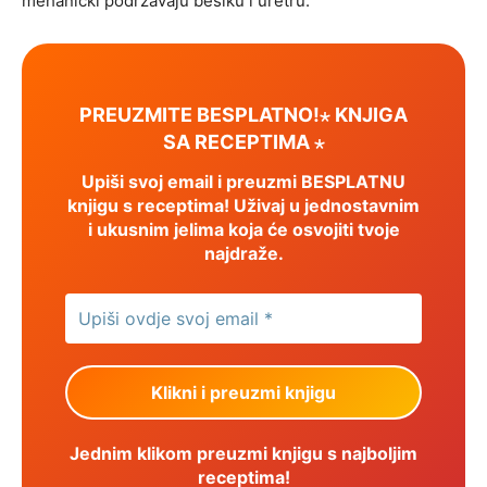
mehanički podržavaju bešiku i uretru.
PREUZMITE BESPLATNO!⋆ KNJIGA
SA RECEPTIMA ⋆
Upiši svoj email i preuzmi BESPLATNU
knjigu s receptima! Uživaj u jednostavnim
i ukusnim jelima koja će osvojiti tvoje
najdraže.
Jednim klikom preuzmi knjigu s najboljim
receptima!