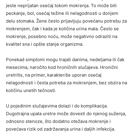
jeste neprijatan osećaj tokom mokrenja. To može biti
peckanje, bol, osećaj težine ili nelagodnosti u donjem
delu stomaka. Žene često prijavljuju povećanu potrebu za
mokrenjem, čak i kada je količina urina mala. Često se
mokrenje, posebno noću, može negativno odraziti na
kvalitet sna i opšte stanje organizma.
Ponekad simptomi mogu trajati danima, nedeljama ili čak
mesecima, naročito kod hroničnih slučajeva. Hronični
uretritis, na primer, karakteriše uporan osećaj
nelagodnosti i česta potreba za mokrenjem, bez obzira na
količinu unetih tečnosti.
U pojedinim slučajevima dolazi i do komplikacija.
Dugotrajna upala uretre može dovesti do njenog suženja,
odnosno stenoze, što dodatno otežava mokrenje i
povećava rizik od zadržavanja urina i daljih infekcija.