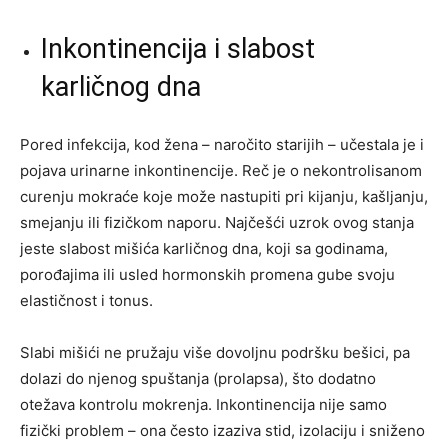
Inkontinencija i slabost
karličnog dna
Pored infekcija, kod žena – naročito starijih – učestala je i
pojava urinarne inkontinencije. Reč je o nekontrolisanom
curenju mokraće koje može nastupiti pri kijanju, kašljanju,
smejanju ili fizičkom naporu. Najčešći uzrok ovog stanja
jeste slabost mišića karličnog dna, koji sa godinama,
porođajima ili usled hormonskih promena gube svoju
elastičnost i tonus.
Slabi mišići ne pružaju više dovoljnu podršku bešici, pa
dolazi do njenog spuštanja (prolapsa), što dodatno
otežava kontrolu mokrenja. Inkontinencija nije samo
fizički problem – ona često izaziva stid, izolaciju i sniženo