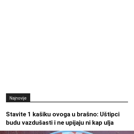
Najnovije
Stavite 1 kašiku ovoga u brašno: Uštipci
budu vazdušasti i ne upijaju ni kap ulja