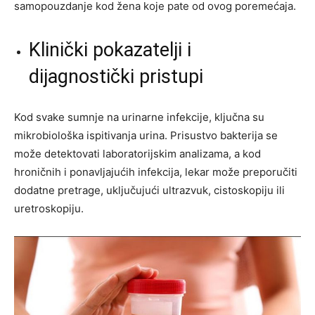
samopouzdanje kod žena koje pate od ovog poremećaja.
Klinički pokazatelji i
dijagnostički pristupi
Kod svake sumnje na urinarne infekcije, ključna su
mikrobiološka ispitivanja urina. Prisustvo bakterija se
može detektovati laboratorijskim analizama, a kod
hroničnih i ponavljajućih infekcija, lekar može preporučiti
dodatne pretrage, uključujući ultrazvuk, cistoskopiju ili
uretroskopiju.