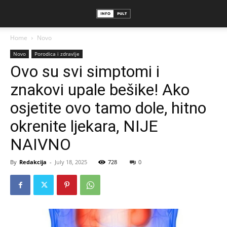
Home
Novo
Novo
Porodica i zdravlje
Ovo su svi simptomi i
znakovi upale bešike! Ako
osjetite ovo tamo dole, hitno
okrenite ljekara, NIJE
NAIVNO
By
Redakcija
-
July 18, 2025
728
0