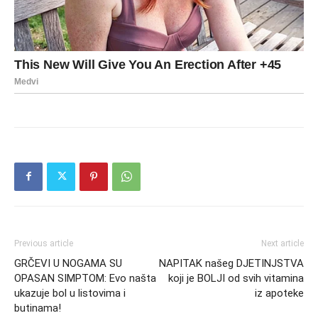
Previous article
Next article
GRČEVI U NOGAMA SU
NAPITAK našeg DJETINJSTVA
OPASAN SIMPTOM: Evo našta
koji je BOLJI od svih vitamina
ukazuje bol u listovima i
iz apoteke
butinama!