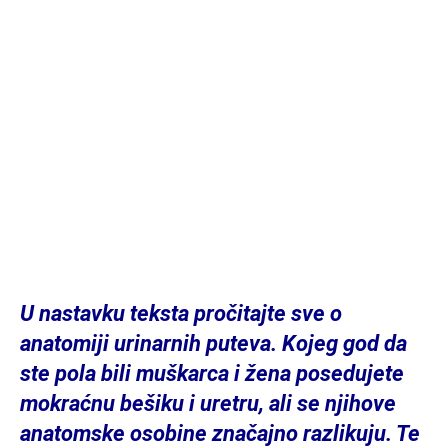
U nastavku teksta pročitajte sve o
anatomiji urinarnih puteva. Kojeg god da
ste pola bili muškarca i žena posedujete
mokraćnu bešiku i uretru, ali se njihove
anatomske osobine značajno razlikuju. Te