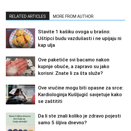
RELATED ARTICLES
MORE FROM AUTHOR
Stavite 1 kašiku ovoga u brašno:
Uštipci budu vazdušasti i ne upijaju ni
kap ulja
Ove paketiće svi bacamo nakon
kupnje obuće, a zapravo su jako
korisni: Znate li za šta služe?
Ove vrućine mogu biti opasne za srce:
Kardiologinja Kušljugić savjetuje kako
se zaštititi
Da li ste znali koliko je zdravo pojesti
samo 5 šljiva dnevno?