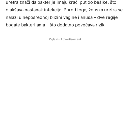
uretra znači da bakterije imaju kraći put do bešike, što
olakšava nastanak infekcija. Pored toga, ženska uretra se
nalazi u neposrednoj blizini vagine i anusa – dve regije
bogate bakterijama – što dodatno povećava rizik.
Oglasi - Advertisement