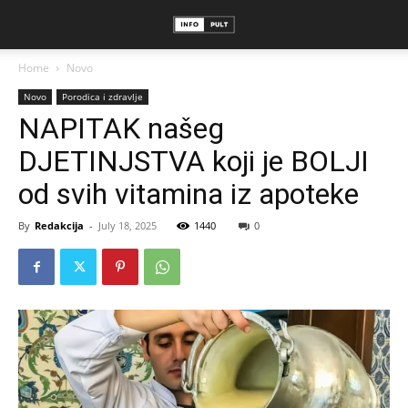
Home
Novo
Novo
Porodica i zdravlje
NAPITAK našeg
DJETINJSTVA koji je BOLJI
od svih vitamina iz apoteke
By
Redakcija
-
July 18, 2025
1440
0