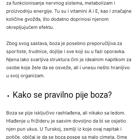
za funkcionisanje nervnog sistema, metabolizam i
proizvodnju energije. Tu su i vitamini A i E, kao i značajne
količine gvožđa, što dodatno doprinosi njenom
okrepljujućem efektu.
Zbog svog sastava, boza je posebno preporučljiva za
sportiste, trudnice, dojilje i sve koji su u fazi oporavka.
Njena lako svarljiva struktura čini je idealnim napitkom za
osobe koje žele da se osveže, ali i unesu nešto hranljivo
u svoj organizam.
Kako se pravilno pije boza?
Boza se pije isključivo rashlađena, ali nikako sa ledom.
Hlađenje u frižideru je sasvim dovoljno da bi se osjetio
njen pun ukus. U Turskoj, zemlji iz koje ovaj napitak i
potiče, običaj je da se boza pospe sa malo cimeta, čime