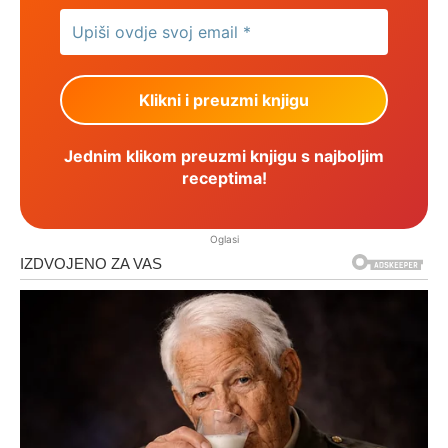
Jednim klikom preuzmi knjigu s najboljim
receptima!
Oglasi