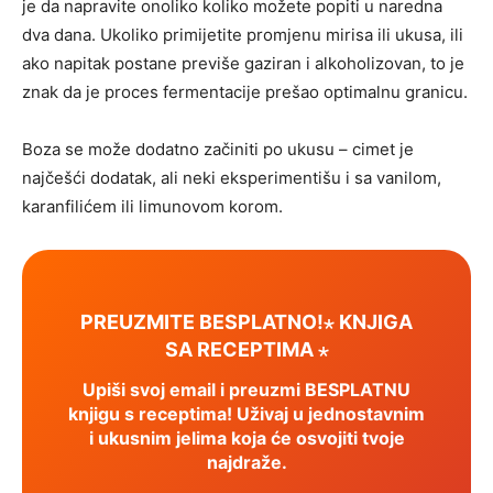
je da napravite onoliko koliko možete popiti u naredna
dva dana. Ukoliko primijetite promjenu mirisa ili ukusa, ili
ako napitak postane previše gaziran i alkoholizovan, to je
znak da je proces fermentacije prešao optimalnu granicu.
Boza se može dodatno začiniti po ukusu – cimet je
najčešći dodatak, ali neki eksperimentišu i sa vanilom,
karanfilićem ili limunovom korom.
PREUZMITE BESPLATNO!⋆ KNJIGA
SA RECEPTIMA ⋆
Upiši svoj email i preuzmi BESPLATNU
knjigu s receptima! Uživaj u jednostavnim
i ukusnim jelima koja će osvojiti tvoje
najdraže.