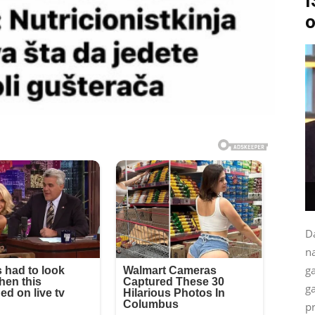
I
o
Da
na
g
ga
p