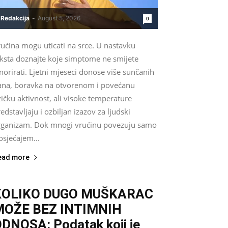
Redakcija
-
August 5, 2026
0
ućina mogu uticati na srce. U nastavku
eksta doznajte koje simptome ne smijete
norirati. Ljetni mjeseci donose više sunčanih
ana, boravka na otvorenom i povećanu
zičku aktivnost, ali visoke temperature
edstavljaju i ozbiljan izazov za ljudski
rganizam. Dok mnogi vrućinu povezuju samo
osjećajem...
ead more
KOLIKO DUGO MUŠKARAC
MOŽE BEZ INTIMNIH
DNOSA: Podatak koji je