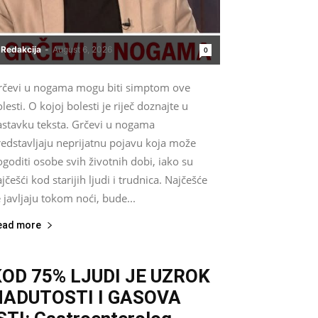
Redakcija
-
August 6, 2026
0
rčevi u nogama mogu biti simptom ove
lesti. O kojoj bolesti je riječ doznajte u
astavku teksta. Grčevi u nogama
redstavljaju neprijatnu pojavu koja može
goditi osobe svih životnih dobi, iako su
jčešći kod starijih ljudi i trudnica. Najčešće
 javljaju tokom noći, bude...
ead more
KOD 75% LJUDI JE UZROK
NADUTOSTI I GASOVA