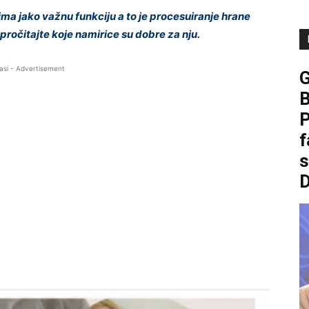
ma jako važnu funkciju a to je procesuiranje hrane
ročitajte koje namirice su dobre za nju.
asi - Advertisement
B
P
f