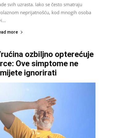
ude svih uzrasta. Iako se često smatraju
rolaznom neprijatnošću, kod mnogih osoba
i...
ead more
rućina ozbiljno opterećuje
rce: Ove simptome ne
mijete ignorirati