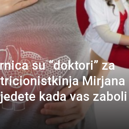
nica su “doktori” za
ricionistkinja Mirjana
 jedete kada vas zaboli