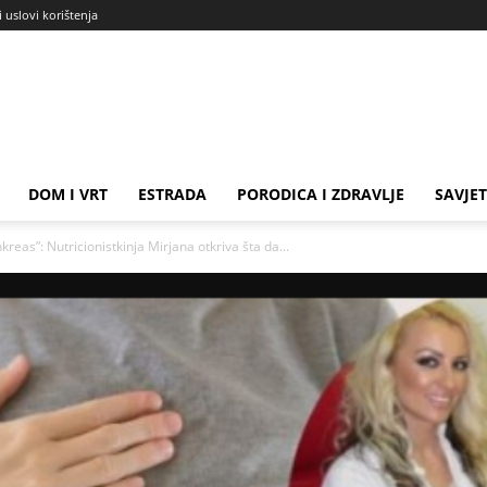
i uslovi korištenja
DOM I VRT
ESTRADA
PORODICA I ZDRAVLJE
SAVJET
reas”: Nutricionistkinja Mirjana otkriva šta da...