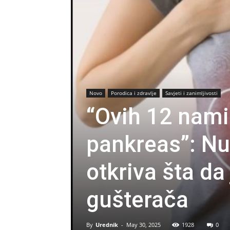
Novo
Porodica i zdravlje
Savjeti i zanimljivosti
“Ovih 12 namir
pankreas”: Nut
otkriva šta da
gušterača
By
Urednik
-
May 30, 2025
1928
0