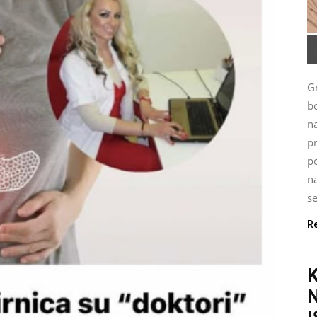
G
bo
n
p
po
na
se
R