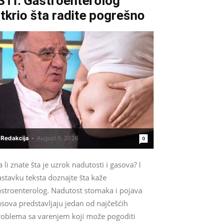
STI: Gastroenterolog
tkrio šta radite pogrešno
Redakcija
-
August 6, 2026
0
 li znate šta je uzrok nadutosti i gasova? I
stavku teksta doznajte šta kaže
astroenterolog. Nadutost stomaka i pojava
sova predstavljaju jedan od najčešćih
roblema sa varenjem koji može pogoditi