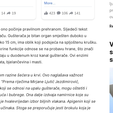
lj
p
ov
R
a ono počinje pravilnom prehranom. Sljedeći tekst
raču. Gušterača je bitan organ smješten duboko u
oko 15 cm, ima oblik koji podsjeća na spljoštenu krušku.
V
krine funkcije odnose se na probavu hrane, što znači
s
taju u duodenum kroz kanal gušterače. Ovi enzimi
s
ta, bjelančevina i masti.
jom razine šećera u krvi. Ovo naglašava važnost
 “Prema riječima Mirjane Ljutić Jezdimirović,
, koji se odnosi na upalu gušterače, mogu oštetiti i
luća i bubrege. Ona dalje izdvaja namirnice koje su
e hvalevrijedan izbor biljnih vlakana. Apigenin koji se
h učinaka. Stoga se preporučuje jesti brokulu koja je