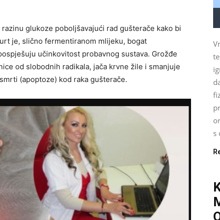
 i razinu glukoze poboljšavajući rad gušterače kako bi
urt je, slično fermentiranom mlijeku, bogat
Vr
i pospješuju učinkovitost probavnog sustava. Grožđe
t
nice od slobodnih radikala, jača krvne žile i smanjuje
ig
smrti (apoptoze) kod raka gušterače.
d
fi
pr
o
s 
R
O