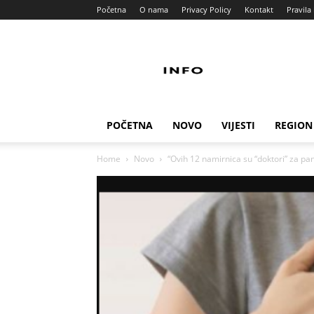
Početna
O nama
Privacy Policy
Kontakt
Pravila 
Info
Pult
POČETNA
NOVO
VIJESTI
REGION
Home
Novo
“Ovih 12 namirnica su “doktori” za pank