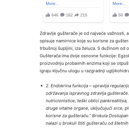
Zdravlje gušterače je od najveće važnosti, 
opisuje namirnice koje su korisne za gušte
trbušnoj šupljini, iza želuca. S dužinom od 
Gušterača ima dvije osnovne funkcije: Egzo
proizvodnju probavnih enzima koji se otpuš
igraju ključnu ulogu u razgradnji ugljikohidra
2. Endokrina funkcija – upravlja regulaci
održavanja ispravnog zdravlja gušterače.
nutricionistice, teški oblici pankreatitisa
druge vitalne organe, uključujući srce, p
korisne za gušteraču.” Brokula Dostupan j
nalazi u brokuli štiti gušteraču od štetni