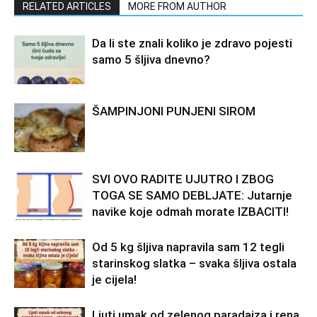
RELATED ARTICLES
MORE FROM AUTHOR
Da li ste znali koliko je zdravo pojesti
samo 5 šljiva dnevno?
ŠAMPINJONI PUNJENI SIROM
SVI OVO RADITE UJUTRO I ZBOG
TOGA SE SAMO DEBLJATE: Jutarnje
navike koje odmah morate IZBACITI!
Od 5 kg šljiva napravila sam 12 tegli
starinskog slatka – svaka šljiva ostala
je cijela!
Ljuti umak od zelenog paradajza i rena