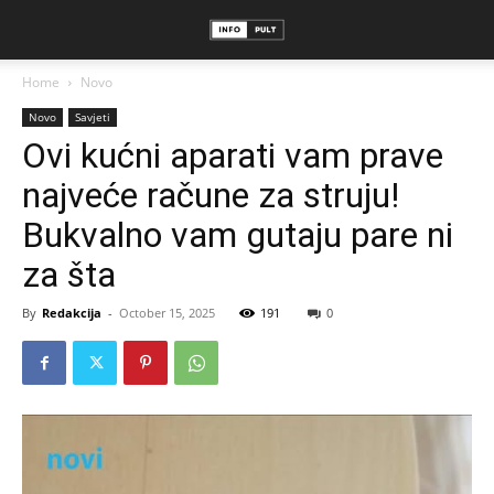
Home
Novo
Novo
Savjeti
Ovi kućni aparati vam prave
najveće račune za struju!
Bukvalno vam gutaju pare ni
za šta
By
Redakcija
-
October 15, 2025
191
0