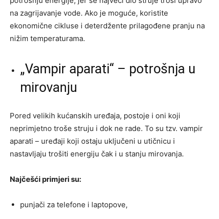
potrošnju energije, jer se najveći dio struje troši upravo
na zagrijavanje vode. Ako je moguće, koristite
ekonomične cikluse i deterdžente prilagođene pranju na
nižim temperaturama.
„Vampir aparati“ – potrošnja u
mirovanju
Pored velikih kućanskih uređaja, postoje i oni koji
neprimjetno troše struju i dok ne rade. To su tzv. vampir
aparati – uređaji koji ostaju uključeni u utičnicu i
nastavljaju trošiti energiju čak i u stanju mirovanja.
Najčešći primjeri su:
punjači za telefone i laptopove,