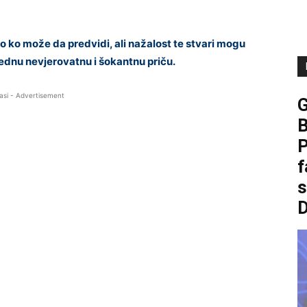
abo ko može da predvidi, ali nažalost te stvari mogu
jednu nevjerovatnu i šokantnu priču.
asi - Advertisement
B
P
f