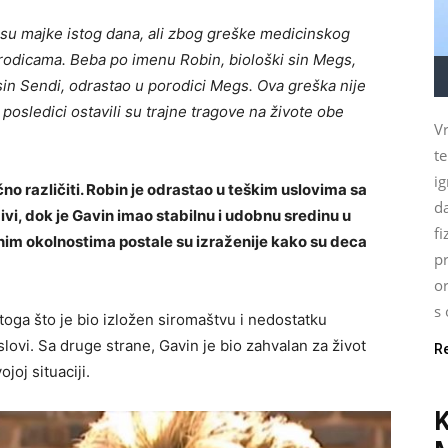
 su majke istog dana, ali zbog greške medicinskog
orodicama. Beba po imenu Robin, biološki sin Megs,
sin Sendi, odrastao u porodici Megs. Ova greška nije
posledici ostavili su trajne tragove na živote obe
Vr
t
ig
čno različiti. Robin je odrastao u teškim uslovima sa
d
i, dok je Gavin imao stabilnu i udobnu sredinu u
fi
tnim okolnostima postale su izraženije kako su deca
pr
o
s 
 toga što je bio izložen siromaštvu i nedostatku
slovi. Sa druge strane, Gavin je bio zahvalan za život
R
joj situaciji.