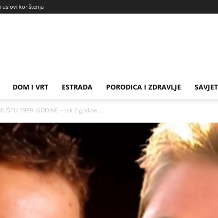
i uslovi korištenja
DOM I VRT
ESTRADA
PORODICA I ZDRAVLJE
SAVJET
IŠTU 1989. GODINE – tek 2 godine...