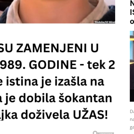
I
o
Da
na
g