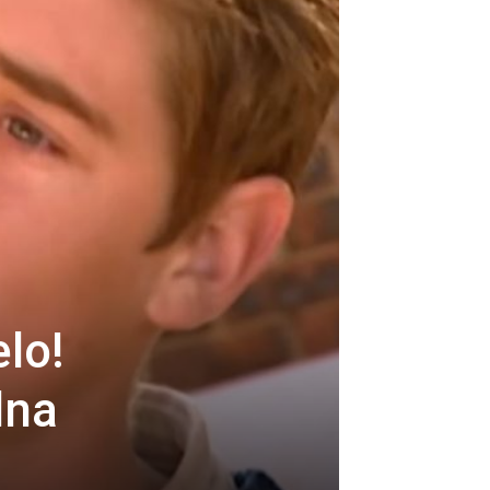
elo!
dna