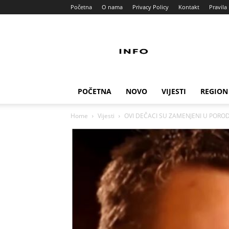
Početna
O nama
Privacy Policy
Kontakt
Pravila 
Info
Pult
POČETNA
NOVO
VIJESTI
REGION
Home
Vijesti
OVI DEČACI SU ZAMENJENI U PORODIL