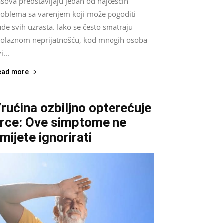
sova predstavljaju jedan od najčešćih
roblema sa varenjem koji može pogoditi
ude svih uzrasta. Iako se često smatraju
rolaznom neprijatnošću, kod mnogih osoba
i...
ead more
rućina ozbiljno opterećuje
rce: Ove simptome ne
mijete ignorirati