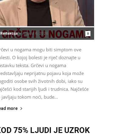
Redakcija
-
August 6, 2026
0
rčevi u nogama mogu biti simptom ove
lesti. O kojoj bolesti je riječ doznajte u
astavku teksta. Grčevi u nogama
redstavljaju neprijatnu pojavu koja može
goditi osobe svih životnih dobi, iako su
jčešći kod starijih ljudi i trudnica. Najčešće
 javljaju tokom noći, bude...
ead more
KOD 75% LJUDI JE UZROK