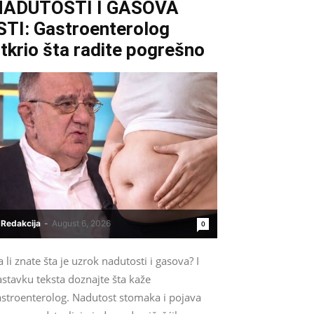
NADUTOSTI I GASOVA
STI: Gastroenterolog
tkrio šta radite pogrešno
Redakcija
-
August 6, 2026
0
 li znate šta je uzrok nadutosti i gasova? I
stavku teksta doznajte šta kaže
astroenterolog. Nadutost stomaka i pojava