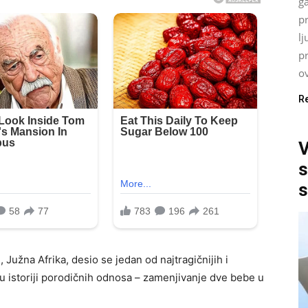
ga
p
lj
p
ov
R
V
s
s
Južna Afrika, desio se jedan od najtragičnijih i
u istoriji porodičnih odnosa – zamenjivanje dve bebe u