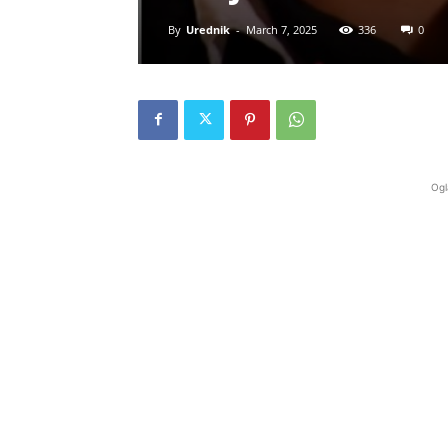
By
Urednik
-
March 7, 2025
336
0
Ogl