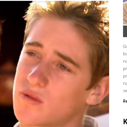
G
bo
n
p
po
na
se
R