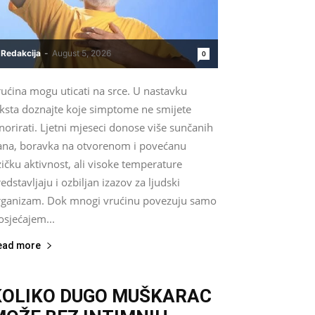
Redakcija
-
August 5, 2026
0
ućina mogu uticati na srce. U nastavku
eksta doznajte koje simptome ne smijete
norirati. Ljetni mjeseci donose više sunčanih
ana, boravka na otvorenom i povećanu
zičku aktivnost, ali visoke temperature
edstavljaju i ozbiljan izazov za ljudski
rganizam. Dok mnogi vrućinu povezuju samo
osjećajem...
ead more
KOLIKO DUGO MUŠKARAC