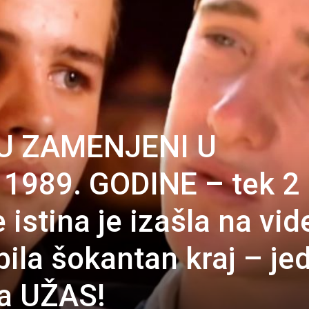
SU ZAMENJENI U
1989. GODINE – tek 2
 istina je izašla na vid
obila šokantan kraj – je
la UŽAS!