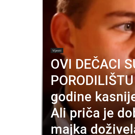
Vijesti
OVI DEČACI 
PORODILIŠTU 
godine kasnije
Ali priča je d
majka dožive