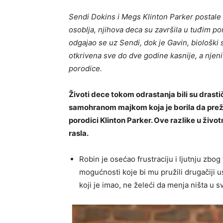
Sendi Dokins i Megs Klinton Parker postale
osoblja, njihova deca su završila u tuđim p
odgajao se uz Sendi, dok je Gavin, biološki 
otkrivena sve do dve godine kasnije, a njeni 
porodice.
Životi dece tokom odrastanja bili su drasti
samohranom majkom koja je borila da preživ
porodici Klinton Parker. Ove razlike u živo
rasla.
Robin je osećao frustraciju i ljutnju zbog
mogućnosti koje bi mu pružili drugačiji u
koji je imao, ne želeći da menja ništa u svo