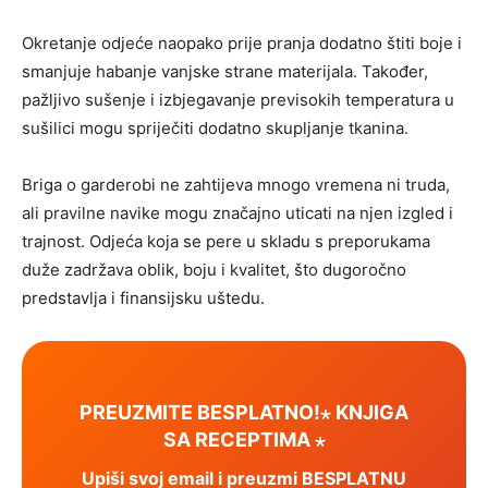
Okretanje odjeće naopako prije pranja dodatno štiti boje i
smanjuje habanje vanjske strane materijala. Također,
pažljivo sušenje i izbjegavanje previsokih temperatura u
sušilici mogu spriječiti dodatno skupljanje tkanina.
Briga o garderobi ne zahtijeva mnogo vremena ni truda,
ali pravilne navike mogu značajno uticati na njen izgled i
trajnost. Odjeća koja se pere u skladu s preporukama
duže zadržava oblik, boju i kvalitet, što dugoročno
predstavlja i finansijsku uštedu.
PREUZMITE BESPLATNO!⋆ KNJIGA
SA RECEPTIMA ⋆
Upiši svoj email i preuzmi BESPLATNU