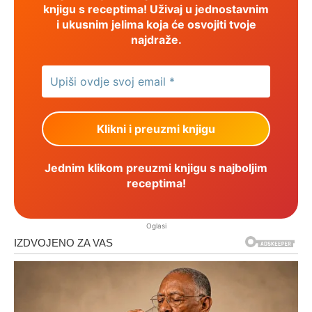
knjigu s receptima! Uživaj u jednostavnim
i ukusnim jelima koja će osvojiti tvoje
najdraže.
Jednim klikom preuzmi knjigu s najboljim
receptima!
Oglasi