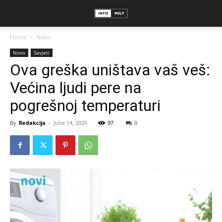
Home
Novo
Novo
Savjeti
Ova greška uništava vaš veš:
Većina ljudi pere na
pogrešnoj temperaturi
By
Redakcija
-
June 14, 2026
97
0