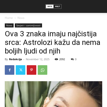
Home
Novo
Novo
Savjeti i zanimljivosti
Ova 3 znaka imaju najčistija
srca: Astrolozi kažu da nema
boljih ljudi od njih
By
Redakcija
-
November 12, 2025
2092
0