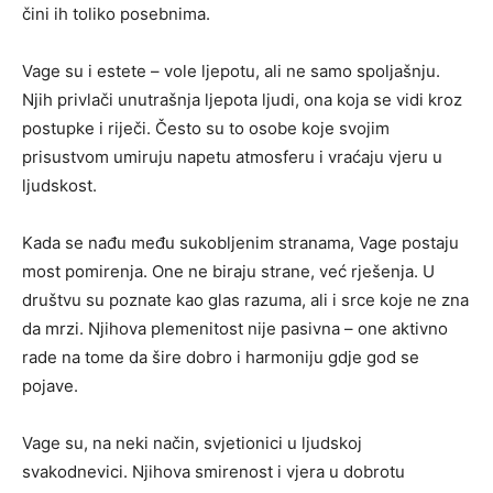
čini ih toliko posebnima.
Vage su i estete – vole ljepotu, ali ne samo spoljašnju.
Njih privlači unutrašnja ljepota ljudi, ona koja se vidi kroz
postupke i riječi. Često su to osobe koje svojim
prisustvom umiruju napetu atmosferu i vraćaju vjeru u
ljudskost.
Kada se nađu među sukobljenim stranama, Vage postaju
most pomirenja. One ne biraju strane, već rješenja. U
društvu su poznate kao glas razuma, ali i srce koje ne zna
da mrzi. Njihova plemenitost nije pasivna – one aktivno
rade na tome da šire dobro i harmoniju gdje god se
pojave.
Vage su, na neki način, svjetionici u ljudskoj
svakodnevici. Njihova smirenost i vjera u dobrotu