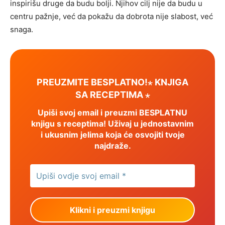
inspirišu druge da budu bolji. Njihov cilj nije da budu u
centru pažnje, već da pokažu da dobrota nije slabost, već
snaga.
PREUZMITE BESPLATNO!⋆ KNJIGA
SA RECEPTIMA ⋆
Upiši svoj email i preuzmi BESPLATNU
knjigu s receptima! Uživaj u jednostavnim
i ukusnim jelima koja će osvojiti tvoje
najdraže.