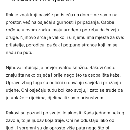
Rak je znak koji najviše podsjeća na dom – ne samo na
prostor, već na osjećaj sigurnosti i pripadanja. Osobe
rođene u ovom znaku imaju urođenu potrebu da čuvaju
druge. Njihovo srce je veliko, i u njemu ima mjesta za sve:
prijatelje, porodicu, pa čak i potpune strance koji im se
nađu na putu.
Njihova intuicija je nevjerovatno snažna. Rakovi često
znaju šta neko osjeća i prije nego što ta osoba išta kaže.
Upravo zbog toga su odlični u davanju savjeta i pružanju
utjehe. Oni osjećaju tuđu bol kao svoju, i zato se trude da
je ublaže – riječima, djelima ili samo prisustvom.
Rakovi su poznati po svojoj lojalnosti. Kada jednom nekog
zavole, to je ljubav koja traje. Oni ne odustaju lako od
ljudi, i spremni su da oproste više puta nego što bi