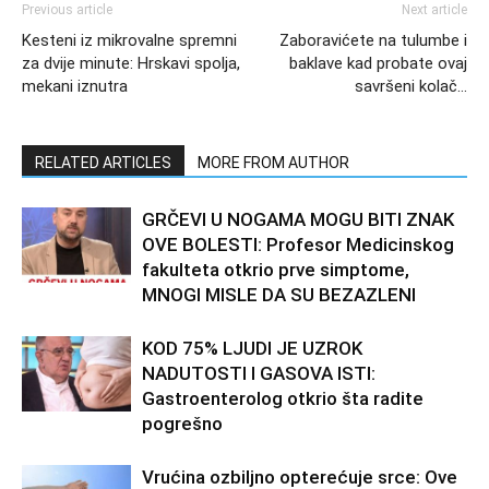
Previous article
Next article
Kesteni iz mikrovalne spremni
Zaboravićete na tulumbe i
za dvije minute: Hrskavi spolja,
baklave kad probate ovaj
mekani iznutra
savršeni kolač…
RELATED ARTICLES
MORE FROM AUTHOR
GRČEVI U NOGAMA MOGU BITI ZNAK
OVE BOLESTI: Profesor Medicinskog
fakulteta otkrio prve simptome,
MNOGI MISLE DA SU BEZAZLENI
KOD 75% LJUDI JE UZROK
NADUTOSTI I GASOVA ISTI:
Gastroenterolog otkrio šta radite
pogrešno
Vrućina ozbiljno opterećuje srce: Ove