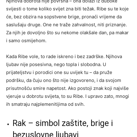
Njihova dobrota nije površna – ona dolazi iz duboke
svijesti o tome koliko svijet zna biti težak. Ribe su te koje
će, bez obzira na sopstvene brige, pronaći vrijeme da
saslušaju druge. One ne traže zahvalnost, niti priznanje.
Za njih je dovoljno što su nekome olakšale dan, pa makar
i samo osmijehom.
Kada Ribe vole, to rade iskreno i bez zadrške. Njihova
ljubav nije posesivna, nego topla i slobodna. U
prijateljstvu i porodici one su uvijek tu – da pruže
podršku, da čuju ono što nije izgovoreno, i da svojom
prisutnošću smire napetost. Ako postoji znak koji najviše
vjeruje u dobrotu svijeta, to su Ribe. I upravo zato, mnogi
ih smatraju najplemenitijima od svih.
Rak – simbol zaštite, brige i
bezuslovne ljubavi