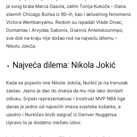
je svog brata Marca Gasola, zatim Tonija Kukoča – člana
slavnih Chicago Bullsa iz 90-ih, kao i aktuelnog fenomena
Victora Wembanyamu. Redom su ispadali Vlade Divac,
Domantas i Arvydas Sabonis, Giannis Antetokounmpo,
sve dok na kraju nije došao red na najveću dilemu –
Nikolu Jokića.
Najveća dilema: Nikola Jokić
Kada se pojavilo ime Nikole Jokića, Nurkić je na trenutak
zastao. Jasno je dao do znanja da mu nije lako donijeti
odluku. Srpski reprezentativac i trostruki MVP NBA lige
danas je jedno od najvećih imena svjetske košarke, a
ujedno i Nurkićev bivši saigrač iz Denver Nuggetsa.
Upravo to je dodatno otežalo izbor.