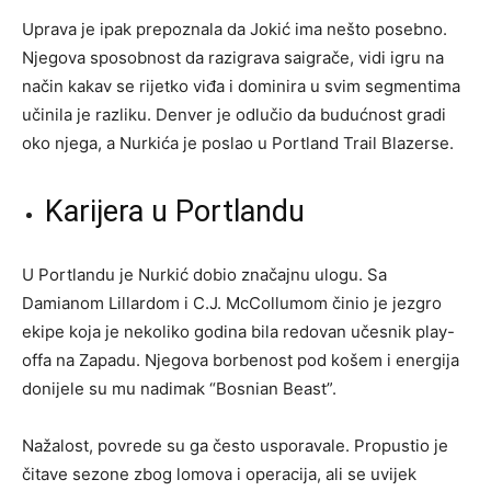
Uprava je ipak prepoznala da Jokić ima nešto posebno.
Njegova sposobnost da razigrava saigrače, vidi igru na
način kakav se rijetko viđa i dominira u svim segmentima
učinila je razliku. Denver je odlučio da budućnost gradi
oko njega, a Nurkića je poslao u Portland Trail Blazerse.
Karijera u Portlandu
U Portlandu je Nurkić dobio značajnu ulogu. Sa
Damianom Lillardom i C.J. McCollumom činio je jezgro
ekipe koja je nekoliko godina bila redovan učesnik play-
offa na Zapadu. Njegova borbenost pod košem i energija
donijele su mu nadimak “Bosnian Beast”.
Nažalost, povrede su ga često usporavale. Propustio je
čitave sezone zbog lomova i operacija, ali se uvijek