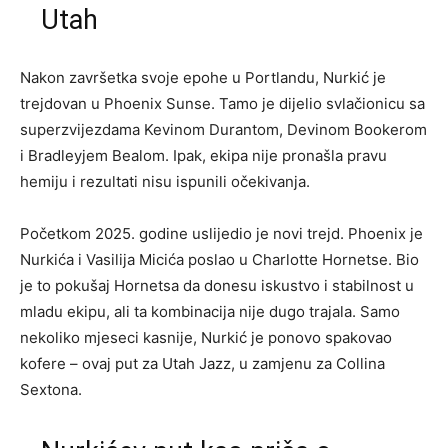
Utah
Nakon završetka svoje epohe u Portlandu, Nurkić je
trejdovan u Phoenix Sunse. Tamo je dijelio svlačionicu sa
superzvijezdama Kevinom Durantom, Devinom Bookerom
i Bradleyjem Bealom. Ipak, ekipa nije pronašla pravu
hemiju i rezultati nisu ispunili očekivanja.
Početkom 2025. godine uslijedio je novi trejd. Phoenix je
Nurkića i Vasilija Micića poslao u Charlotte Hornetse. Bio
je to pokušaj Hornetsa da donesu iskustvo i stabilnost u
mladu ekipu, ali ta kombinacija nije dugo trajala. Samo
nekoliko mjeseci kasnije, Nurkić je ponovo spakovao
kofere – ovaj put za Utah Jazz, u zamjenu za Collina
Sextona.