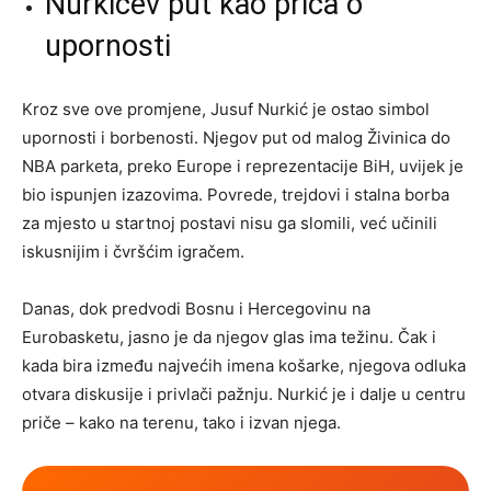
Nurkićev put kao priča o
upornosti
Kroz sve ove promjene, Jusuf Nurkić je ostao simbol
upornosti i borbenosti. Njegov put od malog Živinica do
NBA parketa, preko Europe i reprezentacije BiH, uvijek je
bio ispunjen izazovima. Povrede, trejdovi i stalna borba
za mjesto u startnoj postavi nisu ga slomili, već učinili
iskusnijim i čvršćim igračem.
Danas, dok predvodi Bosnu i Hercegovinu na
Eurobasketu, jasno je da njegov glas ima težinu. Čak i
kada bira između najvećih imena košarke, njegova odluka
otvara diskusije i privlači pažnju. Nurkić je i dalje u centru
priče – kako na terenu, tako i izvan njega.