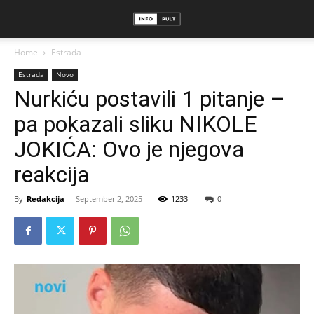
Home
Estrada
Estrada
Novo
Nurkiću postavili 1 pitanje –
pa pokazali sliku NIKOLE
JOKIĆA: Ovo je njegova
reakcija
By
Redakcija
-
September 2, 2025
1233
0