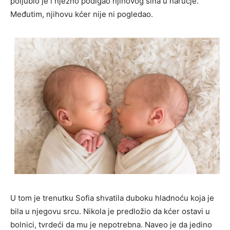
poljubio je i nježno podigao njihovog sina u naručje.
Međutim, njihovu kćer nije ni pogledao.
U tom je trenutku Sofia shvatila duboku hladnoću koja je
bila u njegovu srcu. Nikola je predložio da kćer ostavi u
bolnici, tvrdeći da mu je nepotrebna. Naveo je da jedino