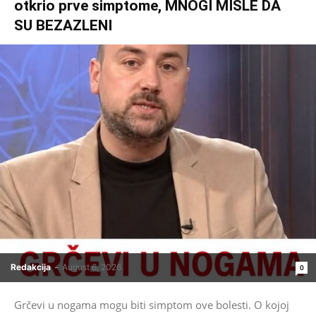
otkrio prve simptome, MNOGI MISLE DA
SU BEZAZLENI
Redakcija
-
August 6, 2026
0
Grčevi u nogama mogu biti simptom ove bolesti. O kojoj