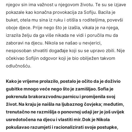
njegov sin ima važnost u njegovom životu. Te su se izjave
pokazale kao konačna provokacija za Sofiju. Bacila je
buket, otela mu sina iz ruku i otišla s roditeljima, povevši
oboje djece. Prije nego što je izašla, vikala je na njega,
izrazila želju da ga više nikada ne vidi i poručila mu da
zaboravi na djecu. Nikola se našao u nevjerici,
nesposoban shvatiti događaje koji su se upravo zbili. Nije
očekivao Sofijin odgovor koji je bio obilježen takvom
odlučnošću.
Kako je vrijeme prolazilo, postalo je očito da je doživio
gubitke mnogo veće nego što je zamišljao. Sofia je
pokrenula brakorazvodnu parnicu i promijenila svoj
život. Na kraju je naišla na ljubaznog čovjeka; međutim,
trenutačno ne razmišlja o ponovnoj udaji jer je još uvijek
usredotočena na djecu i vlastiti mir. Dok je Nikola
pokušavao razumjeti i racionalizirati svoje postupke,