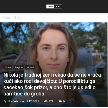
Home
Novo
Novo
Region
Vijesti
Nikola je trudnoj ženi rekao da se ne vraća
kući ako rodi devojčicu: U porodilištu ga
sačekao šok prizor, a ono što je usledilo
pamtiće do groba
By
Urednik
-
April 17, 2025
474
0