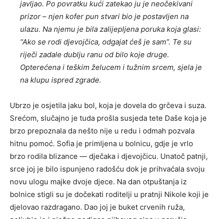
javljao. Po povratku kući zatekao ju je neočekivani
prizor – njen kofer pun stvari bio je postavljen na
ulazu. Na njemu je bila zalijepljena poruka koja glasi:
“Ako se rodi djevojčica, odgajat ćeš je sam”. Te su
riječi zadale dublju ranu od bilo koje druge.
Opterećena i teškim želucem i tužnim srcem, sjela je
na klupu ispred zgrade.
Ubrzo je osjetila jaku bol, koja je dovela do grčeva i suza.
Srećom, slučajno je tuda prošla susjeda tete Daše koja je
brzo prepoznala da nešto nije u redu i odmah pozvala
hitnu pomoć. Sofia je primljena u bolnicu, gdje je vrlo
brzo rodila blizance — dječaka i djevojčicu. Unatoč patnji,
srce joj je bilo ispunjeno radošću dok je prihvaćala svoju
novu ulogu majke dvoje djece. Na dan otpuštanja iz
bolnice stigli su je dočekati roditelji u pratnji Nikole koji je
djelovao razdragano. Dao joj je buket crvenih ruža,