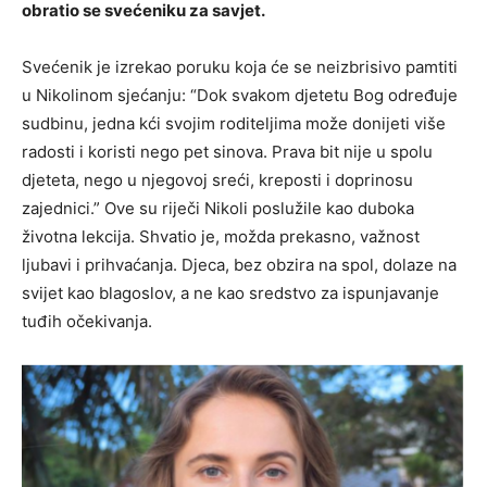
obratio se svećeniku za savjet.
Svećenik je izrekao poruku koja će se neizbrisivo pamtiti
u Nikolinom sjećanju: “Dok svakom djetetu Bog određuje
sudbinu, jedna kći svojim roditeljima može donijeti više
radosti i koristi nego pet sinova. Prava bit nije u spolu
djeteta, nego u njegovoj sreći, kreposti i doprinosu
zajednici.” Ove su riječi Nikoli poslužile kao duboka
životna lekcija. Shvatio je, možda prekasno, važnost
ljubavi i prihvaćanja. Djeca, bez obzira na spol, dolaze na
svijet kao blagoslov, a ne kao sredstvo za ispunjavanje
tuđih očekivanja.