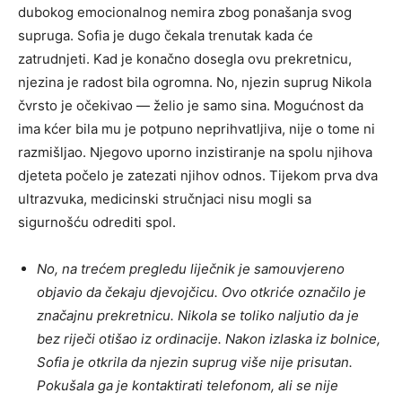
dubokog emocionalnog nemira zbog ponašanja svog
supruga. Sofia je dugo čekala trenutak kada će
zatrudnjeti. Kad je konačno dosegla ovu prekretnicu,
njezina je radost bila ogromna. No, njezin suprug Nikola
čvrsto je očekivao — želio je samo sina. Mogućnost da
ima kćer bila mu je potpuno neprihvatljiva, nije o tome ni
razmišljao. Njegovo uporno inzistiranje na spolu njihova
djeteta počelo je zatezati njihov odnos. Tijekom prva dva
ultrazvuka, medicinski stručnjaci nisu mogli sa
sigurnošću odrediti spol.
No, na trećem pregledu liječnik je samouvjereno
objavio da čekaju djevojčicu. Ovo otkriće označilo je
značajnu prekretnicu. Nikola se toliko naljutio da je
bez riječi otišao iz ordinacije. Nakon izlaska iz bolnice,
Sofia je otkrila da njezin suprug više nije prisutan.
Pokušala ga je kontaktirati telefonom, ali se nije