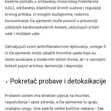
kiseline pomažu u snižavanju nivoa lošeg holesterola
(LDL), održavanju elastičnosti krvnih sudova i regulaciji
krvnog pritiska. U mnogim slučajevima, redovno
konzumiranje čia sjemenki može pomoći u prevenciji
ozbiljnijih kardiovaskularnih bolesti, uključujući srčani
udar i moždani udar.
Zahvaljujući svom antiinflamatornom djelovanju, omega-3
iz čia sjemenki može ublažiti hronične upale koje su
često povezane s modernim stilom života, ali i s razvojem
bolesti poput artritisa, demencije i depresije.
Pokretač probave i detoksikacije
Probavni sistem ima direktan utjecaj na imunitet,
raspoloženje i opće zdravlje, a čia sjemenke tu igraju
značajnu ulogu. One sadrže velike količine vlakana – čak