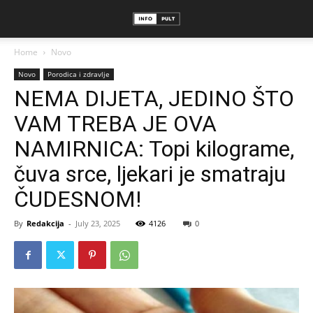
Home
Novo
Novo
Porodica i zdravlje
NEMA DIJETA, JEDINO ŠTO
VAM TREBA JE OVA
NAMIRNICA: Topi kilograme,
čuva srce, ljekari je smatraju
ČUDESNOM!
By
Redakcija
-
July 23, 2025
4126
0