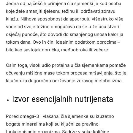
Jedna od najčešćih primjena čia sjemenki je kod osoba
koje žele smanjiti tjelesnu težinu ili održavati zdravu
kilažu. Njihova sposobnost da apsorbuju višestruko više
vode od svoje težine omogućava da se u želucu stvori
osjećaj punoće, što dovodi do smanjenog unosa kalorija
tokom dana. Ovo ih čini idealnim dodatkom obrocima –
bilo kao sastojak doručka, međuobroka ili večere.
Osim toga, visok udio proteina u čia sjemenkama pomaže
očuvanju mišićne mase tokom procesa mršavljenja, što je
ključno za dugoročno održavanje zdravog metabolizma.
Izvor esencijalnih nutrijenata
Pored omega-3 i vlakana, čia sjemenke su izuzetno
bogate mineralima koji su ključni za pravilno
funkcionisanje organizma. Sadrže visoke količine