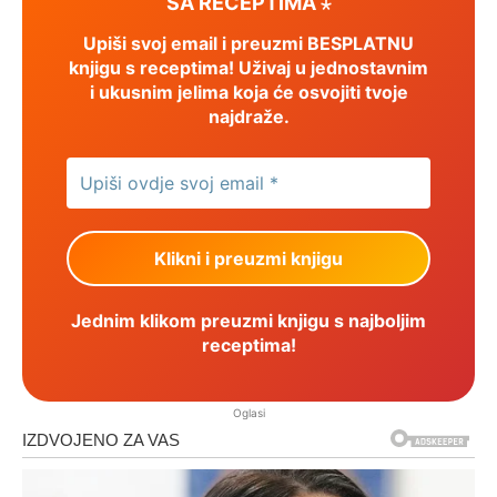
SA RECEPTIMA ⋆
Upiši svoj email i preuzmi BESPLATNU
knjigu s receptima! Uživaj u jednostavnim
i ukusnim jelima koja će osvojiti tvoje
najdraže.
Jednim klikom preuzmi knjigu s najboljim
receptima!
Oglasi