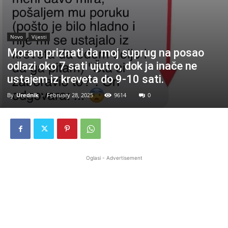
Novo
Vijesti
Moram priznati da moj suprug na posao
odlazi oko 7 sati ujutro, dok ja inače ne
ustajem iz kreveta do 9-10 sati.
By
Urednik
-
February 28, 2025
9614
0
Oglasi - Advertisement