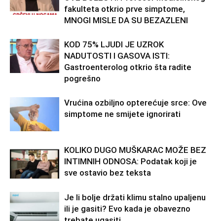
fakulteta otkrio prve simptome,
MNOGI MISLE DA SU BEZAZLENI
KOD 75% LJUDI JE UZROK
NADUTOSTI I GASOVA ISTI:
Gastroenterolog otkrio šta radite
pogrešno
Vrućina ozbiljno opterećuje srce: Ove
simptome ne smijete ignorirati
KOLIKO DUGO MUŠKARAC MOŽE BEZ
INTIMNIH ODNOSA: Podatak koji je
sve ostavio bez teksta
Je li bolje držati klimu stalno upaljenu
ili je gasiti? Evo kada je obavezno
trebate ugasiti