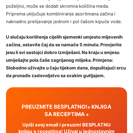
poželjno, može se dodati skromna količina meda.
Priprema uključuje kombiniranje asortimana začina i
naknadno prelijevanje jednom i pol čašom kipuće vode.
U slučaju korištenja cijelih sjemenki umjesto mljevenih
začina, ostavite čaj da se namače 5 minuta. Provjerite
jesu li svi sastojci dobro izmiješani. Na kraju u smjesu
umiješajte pola čaše zagrijanog mlijeka. Primjena:
Slobodno uživajte u čaju tijekom dana, dopuštajući srcu
da pronađe zadovoljstvo sa svakim gutljajem.
PREUZMITE BESPLATNO!⋆ KNJIGA
SA RECEPTIMA ⋆
Upiši svoj email i preuzmi BESPLATNU
knjigu s receptima! Uživaj u jednostavnim