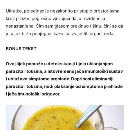
Ukratko, pojedinac je nezakonito pristupio prostorijama
kroz prozor, pogrešno vjerujući da je rezidencija
nenastanjena. Čim sam glasom prekinuo tišinu, čini se da
je uljez brzo pobjegao, kako su izvijestili organi reda.
BONUS TEKST
Ovaj lijek pomaže u detoksikaciji tijela uklanjanjem
parazita i toksina, a istovremeno jača imunološki sustav
i ublažava simptome prehlade. Doprinosi eliminaciji
parazita i toksina, nudi olakšanje od simptoma prehlade
i jača imunološki odgovor.