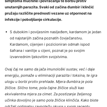
simptoma mučnine i povraćanja te borbu protiv
unutarnjih parazita. Svaki od začina đumbir i klinčić
pružaju različite prednosti vezane uz otpornost na
infekcije i poboljšanje cirkulacije.
S dubokim i povijesnim nasljeđem, kardamom je jedan
od najstarijih začina poznatih čovječanstvu.
Kardamom, cijenjen i pozicioniran odmah ispod
šafrana i vanilije u cijeni, poznat je po svojim
izvanrednim ljekovitim svojstvima.
Ovaj čaj ne samo da jača imunološki sustav, već i daje
energiju, pomaže u eliminaciji parazita i toksina, te igra
ulogu u borbi protiv prehlade. Mjera đumbira je pola
žličice. Slično tome, pola čajne žličice služi kao
ekvivalentna mjera za cimet. Za postizanje željenog
učinka dovoljno je samo pola žličice klinčića. Kako biste
održali optimalnu ravnotežu okusa u svom receptu,