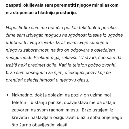
zaspati, oklijevala sam poremetiti njegov mir silaskom
niz stepenice u hladniju prostoriju.
Naposljetku sam mu odlučio poslati tekstualnu poruku,
čime sam izbjegao moguću neugodnost izlaska iz ugodne
udobnosti svog kreveta. Izražavam svoje sumnje u
njegovu zaboravnost, na što on odgovara s osjećajem
nesigurnosti. Prekinem ga, rekavši: “U stvari, čuo sam da
tražiš neki predmet dolje. Kad je telefon počeo zvoniti,
brzo sam posegnula za njim, očekujući poziv koji će
prenijeti osjećaj hitnosti u njegovu glasu.
Naknadno, dok ja dolazim na poziv, on uzima moj
telefon i, u stanju panike, obavještava me da ostaje
zatvoren na svom radnom mjestu. Brzo ustajem iz
kreveta i nastavljam osiguravati ulaz u sobu prije nego
što žurno obavijestim vlasti.