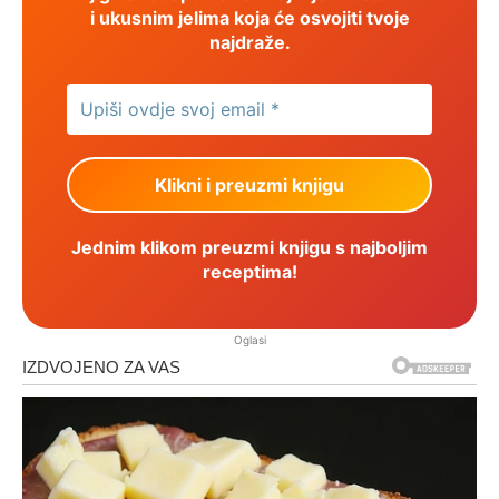
i ukusnim jelima koja će osvojiti tvoje
najdraže.
Jednim klikom preuzmi knjigu s najboljim
receptima!
Oglasi