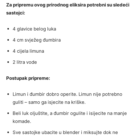
Za pripremu ovog prirodnog eliksira potrebni su sledeći
sastojci:
4 glavice belog luka
4 cm svježeg đumbira
4 cijela limuna
2 litra vode
Postupak pripreme:
Limun i đumbir dobro operite. Limun nije potrebno
guliti – samo ga isjecite na kriške.
Beli luk oljuštite, a đumbir ogulite i isijecite na manje
komade.
Sve sastojke ubacite u blender i miksujte dok ne