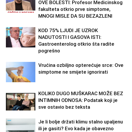
OVE BOLESTI: Profesor Medicinskog
fakulteta otkrio prve simptome,
MNOGI MISLE DA SU BEZAZLENI
KOD 75% LJUDI JE UZROK
NADUTOSTI I GASOVA ISTI:
Gastroenterolog otkrio šta radite
pogrešno
Vrućina ozbiljno opterećuje srce: Ove
simptome ne smijete ignorirati
KOLIKO DUGO MUŠKARAC MOŽE BEZ
INTIMNIH ODNOSA: Podatak koji je
sve ostavio bez teksta
Je li bolje držati klimu stalno upaljenu
ili je gasiti? Evo kada je obavezno