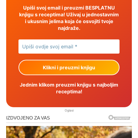
Upiši svoj email i preuzmi BESPLATNU
knjigu s receptima! Uživaj u jednostavnim
i ukusnim jelima koja će osvojiti tvoje
najdraže.
Jednim klikom preuzmi knjigu s najboljim
receptima!
Oglasi