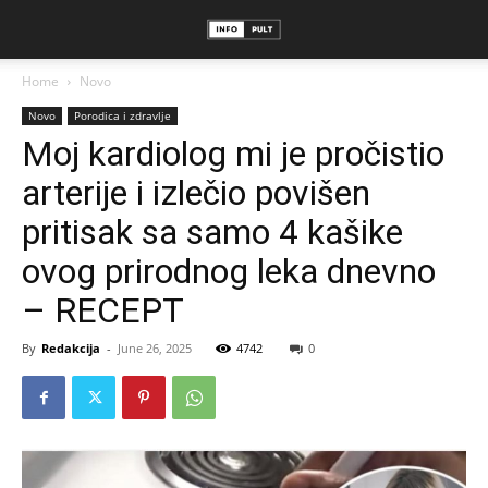
Home
Novo
Novo
Porodica i zdravlje
Moj kardiolog mi je pročistio
arterije i izlečio povišen
pritisak sa samo 4 kašike
ovog prirodnog leka dnevno
– RECEPT
By
Redakcija
-
June 26, 2025
4742
0