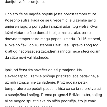
donijeti veće promjene.
Ono što će se najviše osjetiti jeste porast temperature.
Posebno sutra, kada će se u većem dijelu zemlje javiti
umjeren jugo, a ponegdje i snažni udari tog vjetra. Ovaj
južni vjetar obično donosi topliju masu zraka, pa se
dnevne temperature mogu popeti između 10 i 16 stepeni,
a lokalno čak i do 18 stepeni Celzijusa. Upravo zbog tog
kratkog nadolazećeg zatopljenja mnogi neće steći dojam
da stiže novi val hladnoće.
Ipak, od četvrtka navečer dolazi promjena. Na
sjeverozapadu zemlje počinju pristizati jače padavine, a
uz njih i značajnije zahlađenje. Kroz noć na petak
temperature će početi padati, a kiša će se brzo pretvarati
u susnježicu i snijeg. Prema prognozi BHMeteo.ba, snijeg
bi se mogao spustiti sve do nižih područja, što je znak