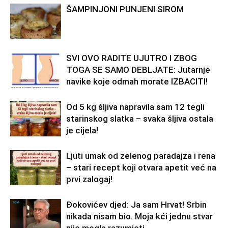
ŠAMPINJONI PUNJENI SIROM
SVI OVO RADITE UJUTRO I ZBOG
TOGA SE SAMO DEBLJATE: Jutarnje
navike koje odmah morate IZBACITI!
Od 5 kg šljiva napravila sam 12 tegli
starinskog slatka – svaka šljiva ostala
je cijela!
Ljuti umak od zelenog paradajza i rena
– stari recept koji otvara apetit već na
prvi zalogaj!
Đokovićev djed: Ja sam Hrvat! Srbin
nikada nisam bio. Moja kći jednu stvar
nije mogla razumjeti…