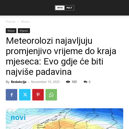
Home
Novo
Novo
Vijesti
Meteorolozi najavljuju
promjenjivo vrijeme do kraja
mjeseca: Evo gdje će biti
najviše padavina
By
Redakcija
-
November 19, 2025
103
0