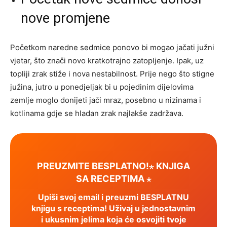
nove promjene
Početkom naredne sedmice ponovo bi mogao jačati južni
vjetar, što znači novo kratkotrajno zatopljenje. Ipak, uz
topliji zrak stiže i nova nestabilnost. Prije nego što stigne
južina, jutro u ponedjeljak bi u pojedinim dijelovima
zemlje moglo donijeti jači mraz, posebno u nizinama i
kotlinama gdje se hladan zrak najlakše zadržava.
PREUZMITE BESPLATNO!⋆ KNJIGA
SA RECEPTIMA ⋆
Upiši svoj email i preuzmi BESPLATNU
knjigu s receptima! Uživaj u jednostavnim
i ukusnim jelima koja će osvojiti tvoje