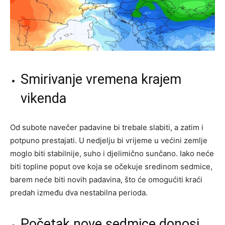
Smirivanje vremena krajem
vikenda
Od subote navečer padavine bi trebale slabiti, a zatim i
potpuno prestajati. U nedjelju bi vrijeme u većini zemlje
moglo biti stabilnije, suho i djelimično sunčano. Iako neće
biti topline poput ove koja se očekuje sredinom sedmice,
barem neće biti novih padavina, što će omogućiti kraći
predah između dva nestabilna perioda.
Početak nove sedmice donosi