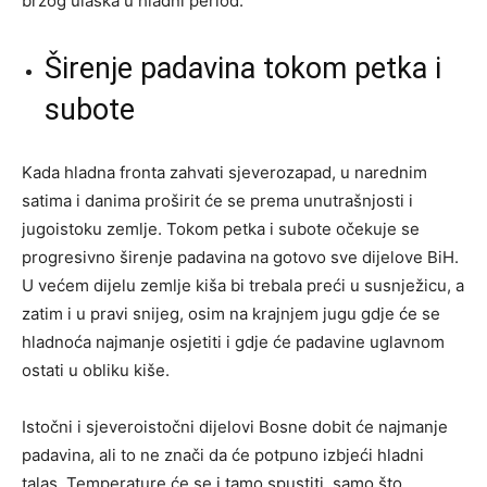
brzog ulaska u hladni period.
Širenje padavina tokom petka i
subote
Kada hladna fronta zahvati sjeverozapad, u narednim
satima i danima proširit će se prema unutrašnjosti i
jugoistoku zemlje. Tokom petka i subote očekuje se
progresivno širenje padavina na gotovo sve dijelove BiH.
U većem dijelu zemlje kiša bi trebala preći u susnježicu, a
zatim i u pravi snijeg, osim na krajnjem jugu gdje će se
hladnoća najmanje osjetiti i gdje će padavine uglavnom
ostati u obliku kiše.
Istočni i sjeveroistočni dijelovi Bosne dobit će najmanje
padavina, ali to ne znači da će potpuno izbjeći hladni
talas. Temperature će se i tamo spustiti, samo što