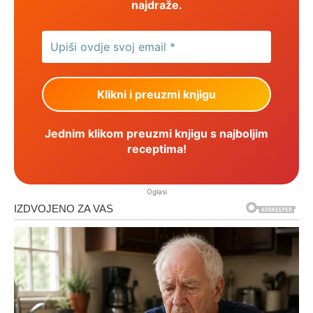
najdraže.
Jednim klikom preuzmi knjigu s najboljim
receptima!
Oglasi