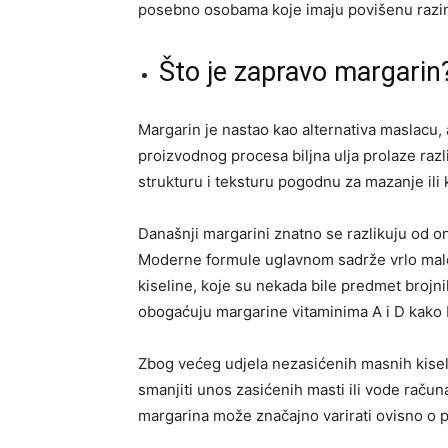
posebno osobama koje imaju povišenu razinu
Što je zapravo margarin
Margarin je nastao kao alternativa maslacu, 
proizvodnog procesa biljna ulja prolaze raz
strukturu i teksturu pogodnu za mazanje ili 
Današnji margarini znatno se razlikuju od oni
Moderne formule uglavnom sadrže vrlo male 
kiseline, koje su nekada bile predmet brojn
obogaćuju margarine vitaminima A i D kako bi
Zbog većeg udjela nezasićenih masnih kise
smanjiti unos zasićenih masti ili vode računa
margarina može značajno varirati ovisno o p