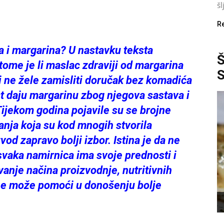
šl
R
 i margarina? U nastavku teksta
ome je li maslac zdraviji od margarina
i ne žele zamisliti doručak bez komadića
t daju margarinu zbog njegova sastava i
Tijekom godina pojavile su se brojne
ivanja koja su kod mnogih stvorila
od zapravo bolji izbor. Istina je da ne
svaka namirnica ima svoje prednosti i
nje načina proizvodnje, nutritivnih
ene može pomoći u donošenju bolje