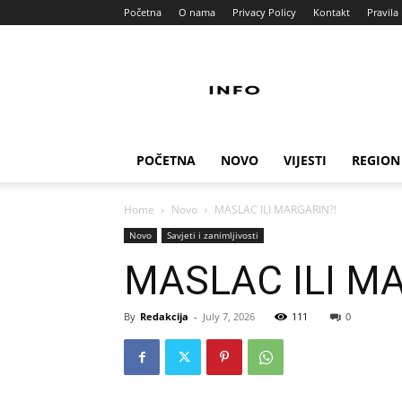
Početna
O nama
Privacy Policy
Kontakt
Pravila 
Info
Pult
POČETNA
NOVO
VIJESTI
REGION
Home
Novo
MASLAC ILI MARGARIN?!
Novo
Savjeti i zanimljivosti
MASLAC ILI M
By
Redakcija
-
July 7, 2026
111
0