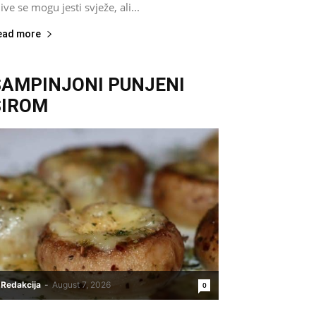
jive se mogu jesti svježe, ali...
ead more
ŠAMPINJONI PUNJENI
SIROM
Redakcija
-
August 7, 2026
0