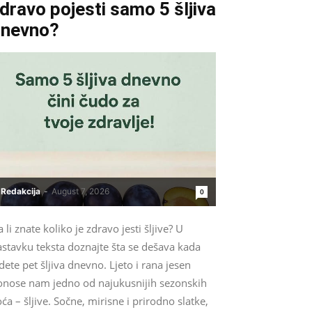
dravo pojesti samo 5 šljiva
dnevno?
Redakcija
-
August 7, 2026
0
 li znate koliko je zdravo jesti šljive? U
astavku teksta doznajte šta se dešava kada
dete pet šljiva dnevno. Ljeto i rana jesen
onose nam jedno od najukusnijih sezonskih
ća – šljive. Sočne, mirisne i prirodno slatke,