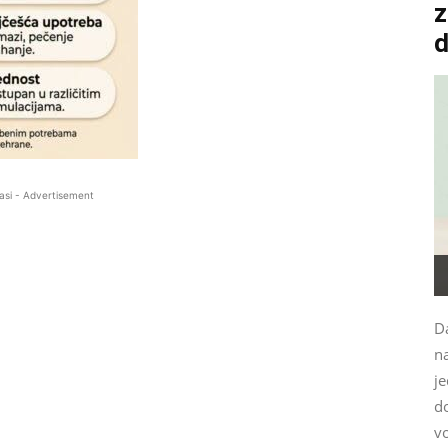
z
asi - Advertisement
Da
n
je
d
vo