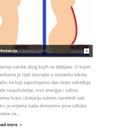
Redakcija
-
August 7, 2026
0
tarnje navike zbog kojih se debljate. O kojim
vikama je riječ doznajte u nastavku teksta.
ačin na koji započinjemo dan često određuje
še raspoloženje, nivo energije i odnos
ema hrani i kretanju tokom narednih sati.
utro je vrijeme kada donosimo prve odluke
zane za...
ead more