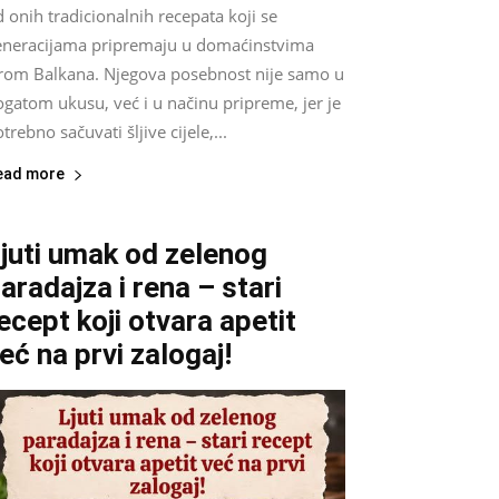
 onih tradicionalnih recepata koji se
eneracijama pripremaju u domaćinstvima
irom Balkana. Njegova posebnost nije samo u
gatom ukusu, već i u načinu pripreme, jer je
trebno sačuvati šljive cijele,...
ead more
juti umak od zelenog
aradajza i rena – stari
ecept koji otvara apetit
eć na prvi zalogaj!