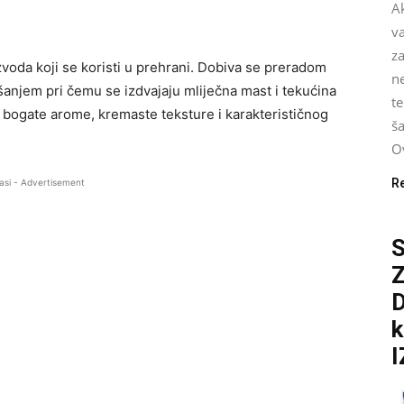
Ak
v
za
izvoda koji se koristi u prehrani. Dobiva se preradom
n
anjem pri čemu se izdvajaju mliječna mast i tekućina
te
 bogate arome, kremaste teksture i karakterističnog
ša
Ov
R
asi - Advertisement
S
D
k
I