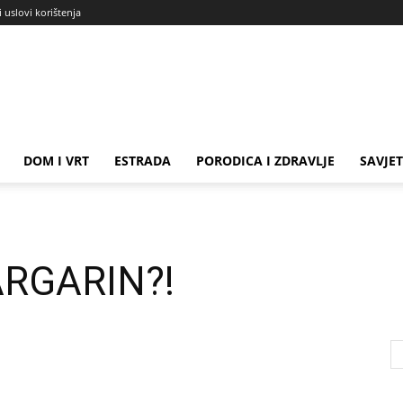
i uslovi korištenja
DOM I VRT
ESTRADA
PORODICA I ZDRAVLJE
SAVJET
ARGARIN?!