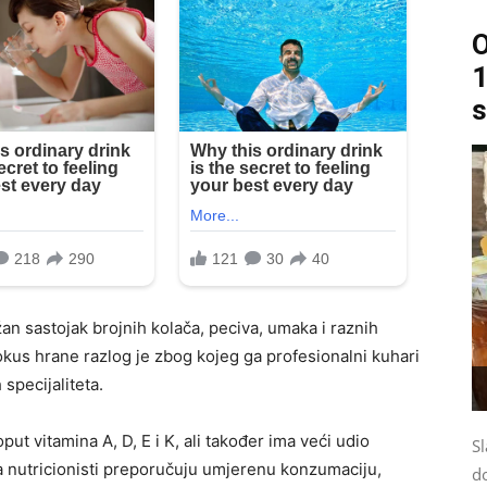
O
1
s
an sastojak brojnih kolača, peciva, umaka i raznih
okus hrane razlog je zbog kojeg ga profesionalni kuhari
 specijaliteta.
ut vitamina A, D, E i K, ali također ima veći udio
Sl
a nutricionisti preporučuju umjerenu konzumaciju,
d