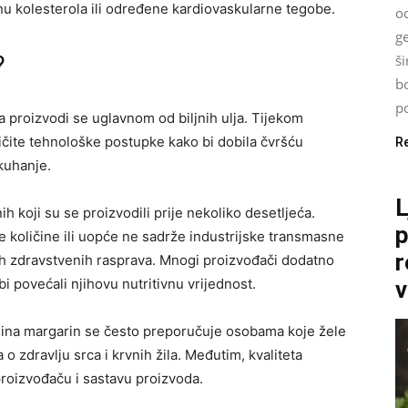
 kolesterola ili određene kardiovaskularne tegobe.
od
g
?
š
bo
po
a proizvodi se uglavnom od biljnih ulja. Tijekom
ličite tehnološke postupke kako bi dobila čvršću
R
kuhanje.
L
h koji su se proizvodili prije nekoliko desetljeća.
p
količine ili uopće ne sadrže industrijske transmasne
r
ih zdravstvenih rasprava. Mnogi proizvođači dodatno
 povećali njihovu nutritivnu vrijednost.
v
lina margarin se često preporučuje osobama koje žele
 o zdravlju srca i krvnih žila. Međutim, kvaliteta
roizvođaču i sastavu proizvoda.