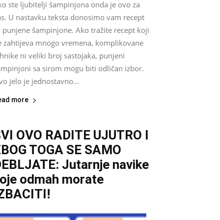
o ste ljubitelji šampinjona onda je ovo za
as. U nastavku teksta donosimo vam recept
 punjene šampinjone. Ako tražite recept koji
e zahtijeva mnogo vremena, komplikovane
hnike ni veliki broj sastojaka, punjeni
mpinjoni sa sirom mogu biti odličan izbor.
o jelo je jednostavno...
ead more
VI OVO RADITE UJUTRO I
ZBOG TOGA SE SAMO
EBLJATE: Jutarnje navike
oje odmah morate
ZBACITI!