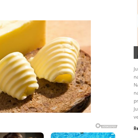
Ju
na
N
na
pr
J
ve
R