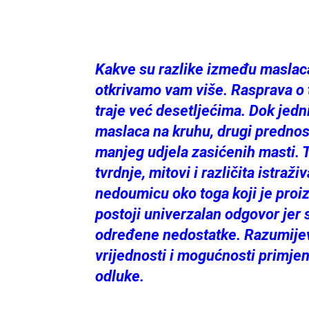
Kakve su razlike između maslaca
otkrivamo vam više. Rasprava o t
traje već desetljećima. Dok jedn
maslaca na kruhu, drugi prednos
manjeg udjela zasićenih masti. 
tvrdnje, mitovi i različita istraž
nedoumicu oko toga koji je proizv
postoji univerzalan odgovor jer 
određene nedostatke. Razumijeva
vrijednosti i mogućnosti primj
odluke.