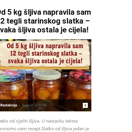
d 5 kg šljiva napravila sam
2 tegli starinskog slatka –
vaka šljiva ostala je cijela!
Redakcija
-
August 7, 2026
0
atko od cijelih šljiva. U nastavku teksta
onosimo vam recept.Slatko od šljiva jedan je