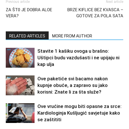
Previous article
Next article
ZA ŠT0 JE DOBRA ALOE
BRZE KIFLICE BEZ KVASCA –
VERA?
GOTOVE ZA POLA SATA
RELATED ARTICLES
MORE FROM AUTHOR
Stavite 1 kašiku ovoga u brašno:
Uštipci budu vazdušasti i ne upijaju ni
kap ulja
Ove paketiće svi bacamo nakon
kupnje obuće, a zapravo su jako
korisni: Znate li za šta služe?
Ove vrućine mogu biti opasne za srce:
Kardiologinja Kušljugić savjetuje kako
se zaštititi