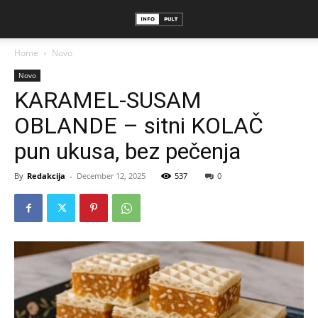
Home
Novo
Novo
KARAMEL-SUSAM
OBLANDE – sitni KOLAČ
pun ukusa, bez pečenja
By
Redakcija
-
December 12, 2025
537
0