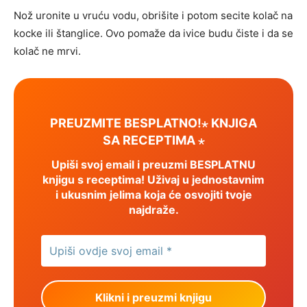
Nož uronite u vruću vodu, obrišite i potom secite kolač na
kocke ili štanglice. Ovo pomaže da ivice budu čiste i da se
kolač ne mrvi.
PREUZMITE BESPLATNO!⋆ KNJIGA
SA RECEPTIMA ⋆
Upiši svoj email i preuzmi BESPLATNU
knjigu s receptima! Uživaj u jednostavnim
i ukusnim jelima koja će osvojiti tvoje
najdraže.