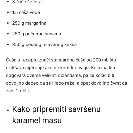
3 čaše šećera
1.5 čaša vode
250 g margarina
250 g pečenog susama
350 g posnog mlevenog keksa
Čaša u receptu znači standardna čaša od 200 ml, što
olakšava mjerenje ako ne koristite vagu. Količina fila
odgovara dvema velikim oblandama, pa će kolač biti
dovoljno debeo da se lijepo reže, a opet dovoljno čvrst da
zadrži oblik.
Kako pripremiti savršenu
karamel masu