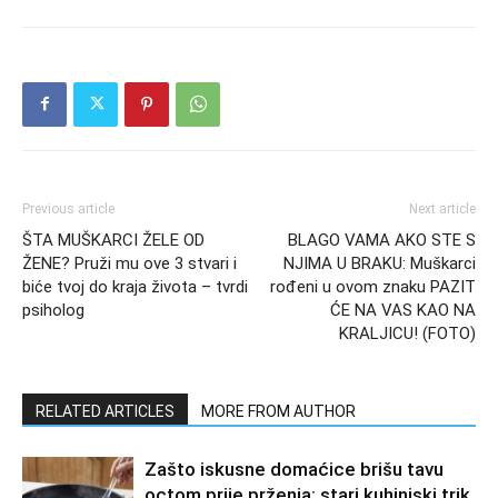
Previous article
Next article
ŠTA MUŠKARCI ŽELE OD
BLAGO VAMA AKO STE S
ŽENE? Pruži mu ove 3 stvari i
NJIMA U BRAKU: Muškarci
biće tvoj do kraja života – tvrdi
rođeni u ovom znaku PAZIT
psiholog
ĆE NA VAS KAO NA
KRALJICU! (FOTO)
RELATED ARTICLES
MORE FROM AUTHOR
Zašto iskusne domaćice brišu tavu
octom prije prženja: stari kuhinjski trik