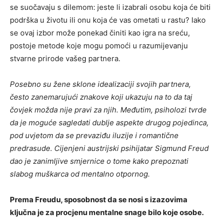
se suočavaju s dilemom: jeste li izabrali osobu koja će biti
podrška u životu ili onu koja će vas ometati u rastu? Iako
se ovaj izbor može ponekad činiti kao igra na sreću,
postoje metode koje mogu pomoći u razumijevanju
stvarne prirode vašeg partnera.
Posebno su žene sklone idealizaciji svojih partnera,
često zanemarujući znakove koji ukazuju na to da taj
čovjek možda nije pravi za njih. Međutim, psiholozi tvrde
da je moguće sagledati dublje aspekte drugog pojedinca,
pod uvjetom da se prevaziđu iluzije i romantične
predrasude. Cijenjeni austrijski psihijatar Sigmund Freud
dao je zanimljive smjernice o tome kako prepoznati
slabog muškarca od mentalno otpornog.
Prema Freudu, sposobnost da se nosi s izazovima
ključna je za procjenu mentalne snage bilo koje osobe.