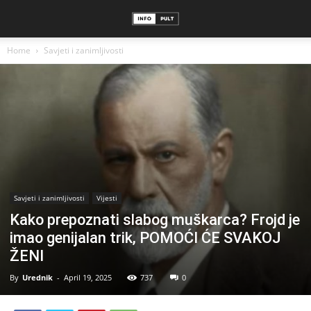
Home
Savjeti i zanimljivosti
Savjeti i zanimljivosti
Vijesti
Kako prepoznati slabog muškarca? Frojd je
imao genijalan trik, POMOĆI ĆE SVAKOJ
ŽENI
By
Urednik
-
April 19, 2025
737
0