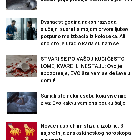
Dvanaest godina nakon razvoda,
slučajni susret s mojom prvom ljubavi
potpuno me izbacio iz koloseka. Ali
ono što je uradio kada su nam se...
STVARI SE PO VAŠOJ KUĆI ČESTO
LOME, KVARE ILI NESTAJU: Ovo je
upozorenje, EVO šta vam se dešava u
domu!
Sanjali ste neku osobu koja više nije
živa: Evo kakvu vam ona pouku šalje
Novac i uspjeh im stižu u izobilju: 3
najsretnija znaka kineskog horoskopa
u avgustu