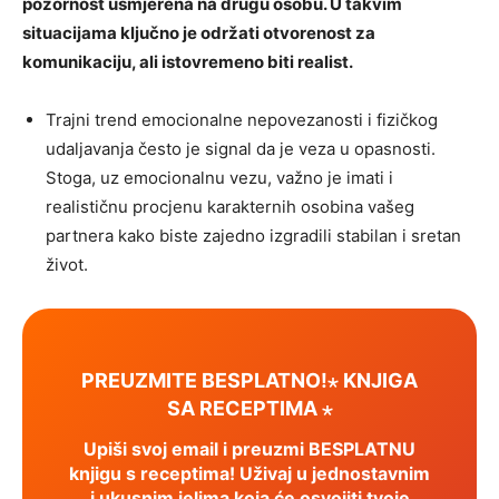
pozornost usmjerena na drugu osobu. U takvim
situacijama ključno je održati otvorenost za
komunikaciju, ali istovremeno biti realist.
Trajni trend emocionalne nepovezanosti i fizičkog
udaljavanja često je signal da je veza u opasnosti.
Stoga, uz emocionalnu vezu, važno je imati i
realističnu procjenu karakternih osobina vašeg
partnera kako biste zajedno izgradili stabilan i sretan
život.
PREUZMITE BESPLATNO!⋆ KNJIGA
SA RECEPTIMA ⋆
Upiši svoj email i preuzmi BESPLATNU
knjigu s receptima! Uživaj u jednostavnim
i ukusnim jelima koja će osvojiti tvoje