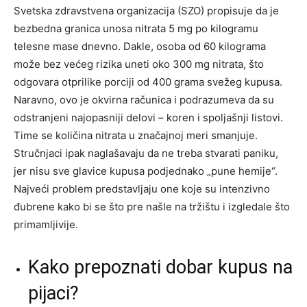
Svetska zdravstvena organizacija (SZO) propisuje da je
bezbedna granica unosa nitrata 5 mg po kilogramu
telesne mase dnevno. Dakle, osoba od 60 kilograma
može bez većeg rizika uneti oko 300 mg nitrata, što
odgovara otprilike porciji od 400 grama svežeg kupusa.
Naravno, ovo je okvirna računica i podrazumeva da su
odstranjeni najopasniji delovi – koren i spoljašnji listovi.
Time se količina nitrata u značajnoj meri smanjuje.
Stručnjaci ipak naglašavaju da ne treba stvarati paniku,
jer nisu sve glavice kupusa podjednako „pune hemije“.
Najveći problem predstavljaju one koje su intenzivno
đubrene kako bi se što pre našle na tržištu i izgledale što
primamljivije.
Kako prepoznati dobar kupus na
pijaci?