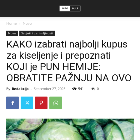
Home
Novo
Novo
Savjeti i zanimljivosti
KAKO izabrati najbolji kupus
za kiseljenje i prepoznati
KOJI je PUN HEMIJE:
OBRATITE PAŽNJU NA OVO
By
Redakcija
-
September 27, 2025
541
0