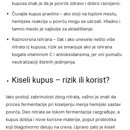
kupusa znak je da je povrće zdravo i dobro razvijeno.
Čuvajte kupus pravilno – ako stoji na toplom mestu,
hemijske reakcije u povrću mogu se ubrzati. Hladno i
tamno mesto je najbolje za skladištenje.
Raznovrsna ishrana – čak i ako unesete nešto više
nitrata iz kupusa, rizik se smanjuje ako je ishrana
bogata vitaminom C i antioksidansima, jer oni pomažu
neutralizaciji štetnih jedinjenja.
Kiseli kupus – rizik ili korist?
Iako postoji zabrinutost zbog nitrata, važno je znati da
proces fermentacije pri kiseljenju menja hemijski sastav
povrća. Deo nitrata se tokom fermentacije razgrađuje, a
kupus dobija i nove korisne materije, poput probiotika
koji blagotvorno deluju na creva. Upravo zato je kiseli