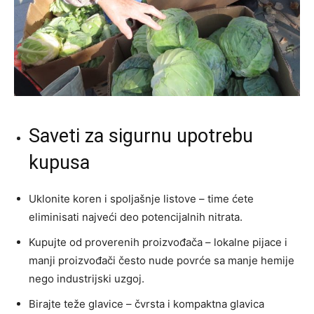
Saveti za sigurnu upotrebu
kupusa
Uklonite koren i spoljašnje listove – time ćete
eliminisati najveći deo potencijalnih nitrata.
Kupujte od proverenih proizvođača – lokalne pijace i
manji proizvođači često nude povrće sa manje hemije
nego industrijski uzgoj.
Birajte teže glavice – čvrsta i kompaktna glavica