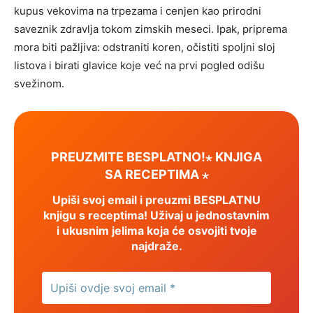
kupus vekovima na trpezama i cenjen kao prirodni
saveznik zdravlja tokom zimskih meseci. Ipak, priprema
mora biti pažljiva: odstraniti koren, očistiti spoljni sloj
listova i birati glavice koje već na prvi pogled odišu
svežinom.
PREUZMITE BESPLATNO!⋆ KNJIGA
SA RECEPTIMA ⋆
Upiši svoj email i preuzmi BESPLATNU
knjigu s receptima! Uživaj u jednostavnim
i ukusnim jelima koja će osvojiti tvoje
najdraže.