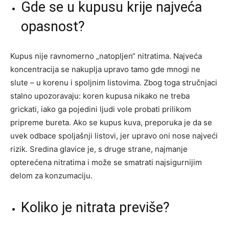
Gde se u kupusu krije najveća
opasnost?
Kupus nije ravnomerno „natopljen“ nitratima. Najveća
koncentracija se nakuplja upravo tamo gde mnogi ne
slute – u korenu i spoljnim listovima. Zbog toga stručnjaci
stalno upozoravaju: koren kupusa nikako ne treba
grickati, iako ga pojedini ljudi vole probati prilikom
pripreme bureta. Ako se kupus kuva, preporuka je da se
uvek odbace spoljašnji listovi, jer upravo oni nose najveći
rizik. Sredina glavice je, s druge strane, najmanje
opterećena nitratima i može se smatrati najsigurnijim
delom za konzumaciju.
Koliko je nitrata previše?