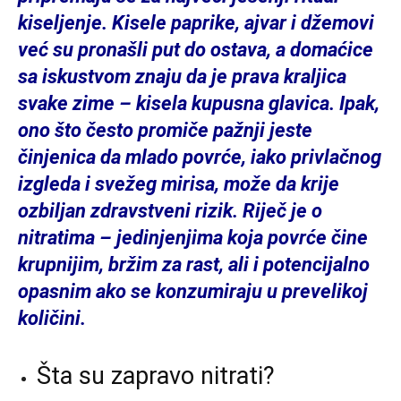
kiseljenje. Kisele paprike, ajvar i džemovi
već su pronašli put do ostava, a domaćice
sa iskustvom znaju da je prava kraljica
svake zime – kisela kupusna glavica. Ipak,
ono što često promiče pažnji jeste
činjenica da mlado povrće, iako privlačnog
izgleda i svežeg mirisa, može da krije
ozbiljan zdravstveni rizik. Riječ je o
nitratima – jedinjenjima koja povrće čine
krupnijim, bržim za rast, ali i potencijalno
opasnim ako se konzumiraju u prevelikoj
količini.
Šta su zapravo nitrati?