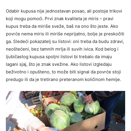
Odabir kupusa nije jednostavan posao, ali postoje trikovi
koji mogu pomoći. Prvi znak kvaliteta je miris – pravi
kupus treba da miriše sveže, baš na ono što jeste. Ako
povrće nema miris ili miriše neprijatno, bolje je preskočiti
ga. Sledeći pokazatelj su listovi: oni treba da budu zdravi,
neoštećeni, bez tamnih mrlja ili suvih ivica. Kod belog i
ljubičastog kupusa spoljni listovi bi trebalo da imaju
lagani sjaj, što je znak svežine. Ako listovi izgledaju
beživotno i opušteno, to može biti signal da povrće stoji
predugo ili da je tretirano preteranom količinom hemije.