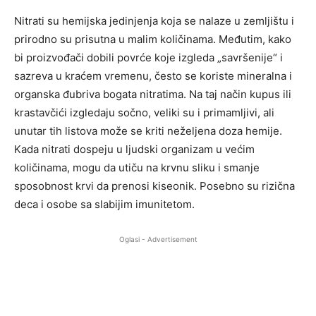
Nitrati su hemijska jedinjenja koja se nalaze u zemljištu i
prirodno su prisutna u malim količinama. Međutim, kako
bi proizvođači dobili povrće koje izgleda „savršenije“ i
sazreva u kraćem vremenu, često se koriste mineralna i
organska đubriva bogata nitratima. Na taj način kupus ili
krastavčići izgledaju sočno, veliki su i primamljivi, ali
unutar tih listova može se kriti neželjena doza hemije.
Kada nitrati dospeju u ljudski organizam u većim
količinama, mogu da utiču na krvnu sliku i smanje
sposobnost krvi da prenosi kiseonik. Posebno su rizična
deca i osobe sa slabijim imunitetom.
Oglasi - Advertisement