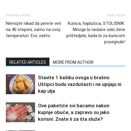
Previous article
Next article
Nemojte nikad da perete veš
Kunica, hajdučica, STOLISNIK:
na 40 stepeni, samo na ovoj
Mnoge bi nedaće sebi žene
temperaturi: Evo zašto
prištedjele, kada bi za kunicom
posegnule!
RELATED ARTICLES
MORE FROM AUTHOR
Stavite 1 kašiku ovoga u brašno:
Uštipci budu vazdušasti i ne upijaju ni
kap ulja
Ove paketiće svi bacamo nakon
kupnje obuće, a zapravo su jako
korisni: Znate li za šta služe?