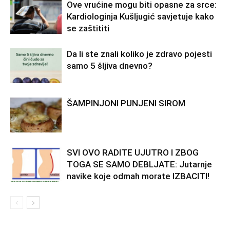
Ove vrućine mogu biti opasne za srce:
Kardiologinja Kušljugić savjetuje kako
se zaštititi
Da li ste znali koliko je zdravo pojesti
samo 5 šljiva dnevno?
ŠAMPINJONI PUNJENI SIROM
SVI OVO RADITE UJUTRO I ZBOG
TOGA SE SAMO DEBLJATE: Jutarnje
navike koje odmah morate IZBACITI!