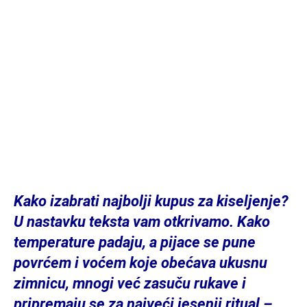
Kako izabrati najbolji kupus za kiseljenje?
U nastavku teksta vam otkrivamo. Kako
temperature padaju, a pijace se pune
povrćem i voćem koje obećava ukusnu
zimnicu, mnogi već zasuču rukave i
pripremaju se za najveći jesenji ritual –