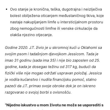
Ovo stanje je kronična, teška, dugotrajna i neizlječiva
bolest obilježena oticanjem međustaničnog tkiva, koje
nastaje nakupljanjem limfe u intersticijalnom prostoru
zbog nemogućnosti limfne ili venske cirkulacije da
olakša njezino otjecanje.
Godine 2020. J.T. živio je u skromnoj kući u Oklahomi sa
svojim psom i tadašnjom djevojkom Jessicom. Tada je
imao 31 godinu (sada ima 35) i nije bio zaposlen od 25.
godine, kada je dosegao težinu od 317 kg, budući da
fizički više nije mogao održati uspravan položaj. Jessica
je vodila kućanstvo i nudila financijsku pomoć, stalno
pazeći da J.T. primao svoje obroke dok je on iskreno
razgovarao o svojoj borbi s ovisnošću.
“Nijedno iskustvo u mom životu ne može se usporediti s