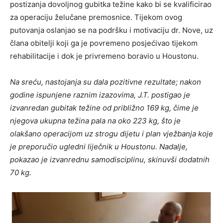
postizanja dovoljnog gubitka težine kako bi se kvalificirao
za operaciju želučane premosnice. Tijekom ovog
putovanja oslanjao se na podršku i motivaciju dr. Nove, uz
člana obitelji koji ga je povremeno posjećivao tijekom
rehabilitacije i dok je privremeno boravio u Houstonu.
Na sreću, nastojanja su dala pozitivne rezultate; nakon
godine ispunjene raznim izazovima, J.T. postigao je
izvanredan gubitak težine od približno 169 kg, čime je
njegova ukupna težina pala na oko 223 kg, što je
olakšano operacijom uz strogu dijetu i plan vježbanja koje
je preporučio ugledni liječnik u Houstonu. Nadalje,
pokazao je izvanrednu samodisciplinu, skinuvši dodatnih
70 kg.