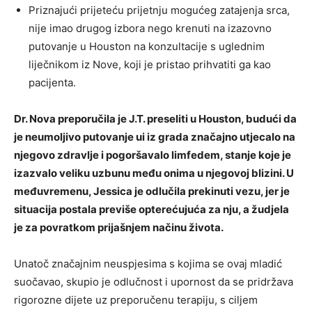
Priznajući prijeteću prijetnju mogućeg zatajenja srca,
nije imao drugog izbora nego krenuti na izazovno
putovanje u Houston na konzultacije s uglednim
liječnikom iz Nove, koji je pristao prihvatiti ga kao
pacijenta.
Dr. Nova preporučila je J.T. preseliti u Houston, budući da
je neumoljivo putovanje ui iz grada značajno utjecalo na
njegovo zdravlje i pogoršavalo limfedem, stanje koje je
izazvalo veliku uzbunu među onima u njegovoj blizini. U
međuvremenu, Jessica je odlučila prekinuti vezu, jer je
situacija postala previše opterećujuća za nju, a žudjela
je za povratkom prijašnjem načinu života.
Unatoč značajnim neuspjesima s kojima se ovaj mladić
suočavao, skupio je odlučnost i upornost da se pridržava
rigorozne dijete uz preporučenu terapiju, s ciljem