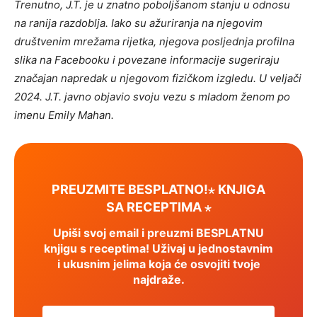
Trenutno, J.T. je u znatno poboljšanom stanju u odnosu
na ranija razdoblja. Iako su ažuriranja na njegovim
društvenim mrežama rijetka, njegova posljednja profilna
slika na Facebooku i povezane informacije sugeriraju
značajan napredak u njegovom fizičkom izgledu. U veljači
2024. J.T. javno objavio svoju vezu s mladom ženom po
imenu Emily Mahan.
PREUZMITE BESPLATNO!⋆ KNJIGA
SA RECEPTIMA ⋆
Upiši svoj email i preuzmi BESPLATNU
knjigu s receptima! Uživaj u jednostavnim
i ukusnim jelima koja će osvojiti tvoje
najdraže.