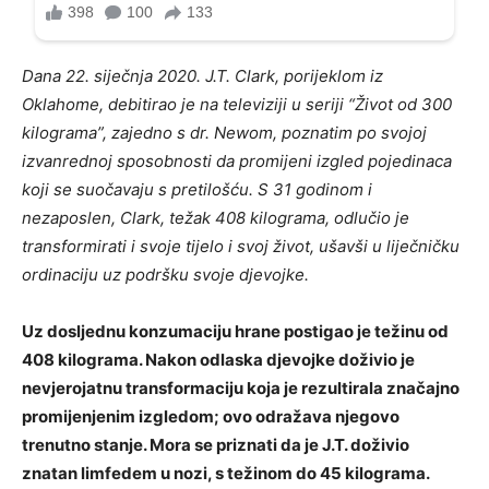
Dana 22. siječnja 2020. J.T. Clark, porijeklom iz
Oklahome, debitirao je na televiziji u seriji “Život od 300
kilograma”, zajedno s dr. Newom, poznatim po svojoj
izvanrednoj sposobnosti da promijeni izgled pojedinaca
koji se suočavaju s pretilošću. S 31 godinom i
nezaposlen, Clark, težak 408 kilograma, odlučio je
transformirati i svoje tijelo i svoj život, ušavši u liječničku
ordinaciju uz podršku svoje djevojke.
Uz dosljednu konzumaciju hrane postigao je težinu od
408 kilograma. Nakon odlaska djevojke doživio je
nevjerojatnu transformaciju koja je rezultirala značajno
promijenjenim izgledom; ovo odražava njegovo
trenutno stanje. Mora se priznati da je J.T. doživio
znatan limfedem u nozi, s težinom do 45 kilograma.