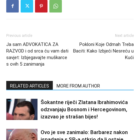
Previous article
Next article
Ja sam ADVOKATICA ZA
Pokloni Koje Odmah Treba
RAZVOD i od srca ću vam dati
Baciti: Kako Izbjeći Nesreću u
savjet: Izbjegavajte muškarce
Kući
s ovih 5 zanimanja
RELATED ARTICLES
MORE FROM AUTHOR
Šokantne riječi Zlatana Ibrahimovića
odzvanjaju Bosnom i Hercegovinom,
izazvao je strašan bijes!
Ovo je sve zanimalo: Barbarez nakon
ispadanja s SP-a otkrio da li ostaje