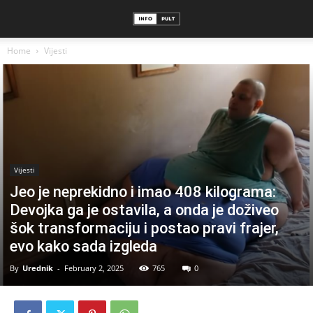
Home
Vijesti
Vijesti
Jeo je neprekidno i imao 408 kilograma:
Devojka ga je ostavila, a onda je doživeo
šok transformaciju i postao pravi frajer,
evo kako sada izgleda
By
Urednik
-
February 2, 2025
765
0