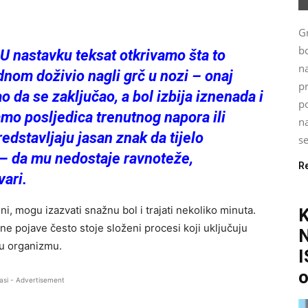
G
bo
U nastavku teksat otkrivamo šta to
n
nom doživio nagli grč u nozi – onaj
p
 da se zaključao, a bol izbija iznenada i
po
amo posljedica trenutnog napora ili
na
dstavljaju jasan znak da tijelo
se
 – da mu nedostaje ravnoteže,
R
vari.
ni, mogu izazvati snažnu bol i trajati nekoliko minuta.
dne pojave često stoje složeni procesi koji uključuju
s u organizmu.
I
o
asi - Advertisement