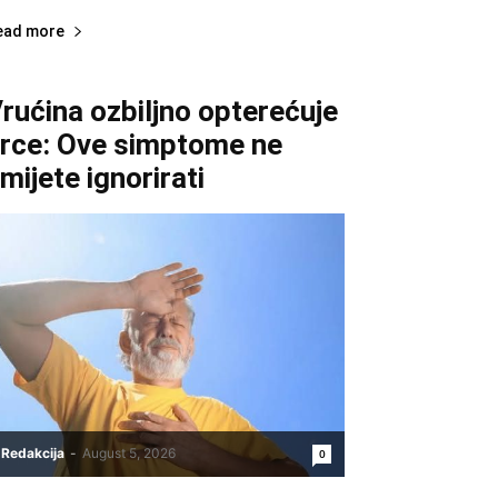
ead more
rućina ozbiljno opterećuje
rce: Ove simptome ne
mijete ignorirati
Redakcija
-
August 5, 2026
0