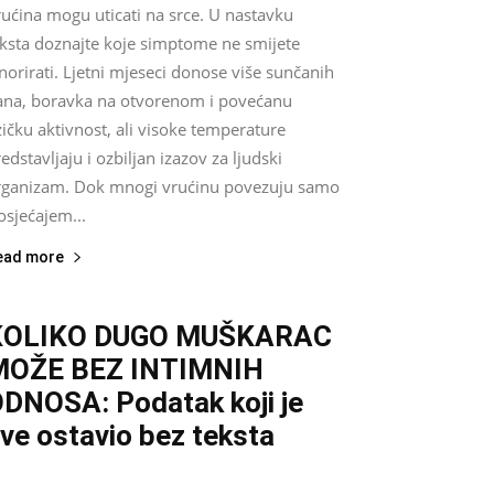
ućina mogu uticati na srce. U nastavku
eksta doznajte koje simptome ne smijete
norirati. Ljetni mjeseci donose više sunčanih
ana, boravka na otvorenom i povećanu
zičku aktivnost, ali visoke temperature
edstavljaju i ozbiljan izazov za ljudski
rganizam. Dok mnogi vrućinu povezuju samo
osjećajem...
ead more
KOLIKO DUGO MUŠKARAC
MOŽE BEZ INTIMNIH
DNOSA: Podatak koji je
ve ostavio bez teksta