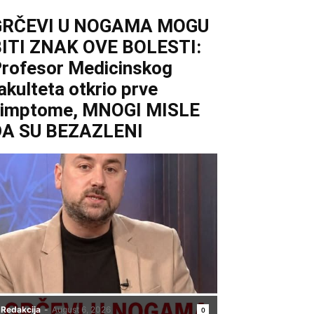
GRČEVI U NOGAMA MOGU
ITI ZNAK OVE BOLESTI:
rofesor Medicinskog
akulteta otkrio prve
simptome, MNOGI MISLE
DA SU BEZAZLENI
Redakcija
-
August 6, 2026
0