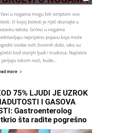
rčevi u nogama mogu biti simptom ove
lesti. O kojoj bolesti je riječ doznajte u
astavku teksta. Grčevi u nogama
redstavljaju neprijatnu pojavu koja može
goditi osobe svih životnih dobi, iako su
jčešći kod starijih ljudi i trudnica. Najčešće
 javljaju tokom noći, bude...
ead more
KOD 75% LJUDI JE UZROK
NADUTOSTI I GASOVA
STI: Gastroenterolog
tkrio šta radite pogrešno