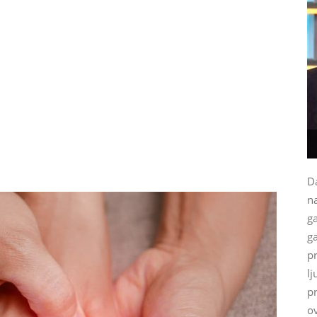
Da
na
g
ga
p
lj
p
ov