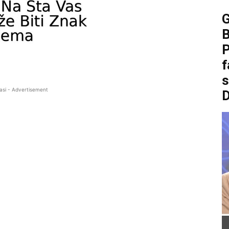
B
P
f
asi - Advertisement