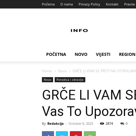
Početna
O nama
Privacy Policy
Kontakt
Pravila 
Info
Pult
POČETNA
NOVO
VIJESTI
REGION
Home
Novo
GRČE LI VAM SE PRSTI NA STOPALIMA?
Novo
Porodica i zdravlje
GRČE LI VAM S
Vas To Upozorav
By
Redakcija
-
October 6, 2025
2874
0