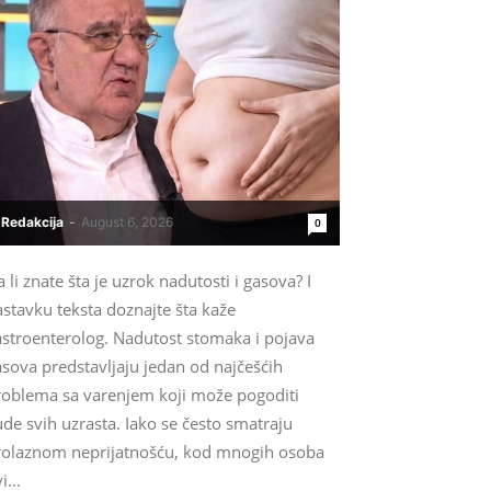
Redakcija
-
August 6, 2026
0
 li znate šta je uzrok nadutosti i gasova? I
stavku teksta doznajte šta kaže
astroenterolog. Nadutost stomaka i pojava
sova predstavljaju jedan od najčešćih
roblema sa varenjem koji može pogoditi
ude svih uzrasta. Iako se često smatraju
rolaznom neprijatnošću, kod mnogih osoba
i...