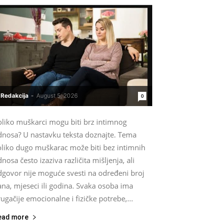
Redakcija
-
August 5, 2026
0
oliko muškarci mogu biti brz intimnog
dnosa? U nastavku teksta doznajte. Tema
oliko dugo muškarac može biti bez intimnih
nosa često izaziva različita mišljenja, ali
dgovor nije moguće svesti na određeni broj
na, mjeseci ili godina. Svaka osoba ima
ugačije emocionalne i fizičke potrebe,...
ead more