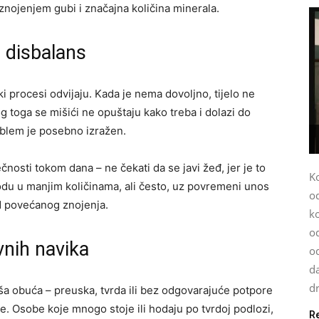
 znojenjem gubi i značajna količina minerala.
i disbalans
i procesi odvijaju. Kada je nema dovoljno, tijelo ne
og toga se mišići ne opuštaju kako treba i dolazi do
roblem je posebno izražen.
osti tokom dana – ne čekati da se javi žeđ, jer je to
K
vodu u manjim količinama, ali često, uz povremeni unos
o
od povećanog znojenja.
k
od
nih navika
o
da
dr
oša obuća – preuska, tvrda ili bez odgovarajuće potpore
ve. Osobe koje mnogo stoje ili hodaju po tvrdoj podlozi,
R