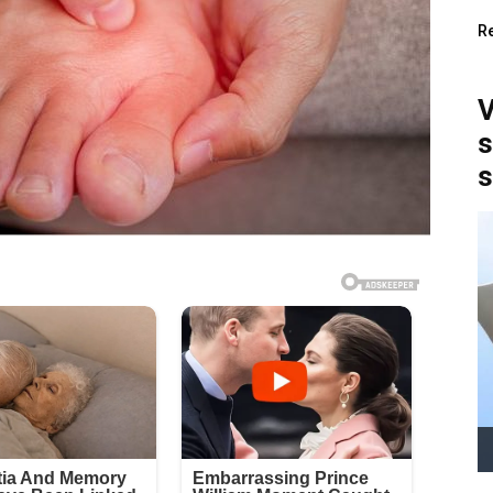
R
V
s
s