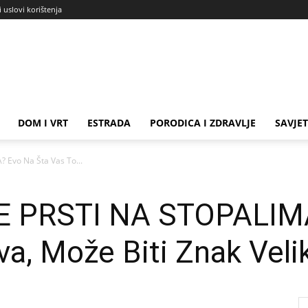
i uslovi korištenja
DOM I VRT
ESTRADA
PORODICA I ZDRAVLJE
SAVJET
 Evo Na Šta Vas To...
E PRSTI NA STOPALIMA
a, Može Biti Znak Veli