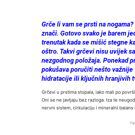
Grče li vam se prsti na nogama? 
znači. Gotovo svako je barem jed
trenutak kada se mišić stegne kao
oštro. Takvi grčevi nisu uvijek s
nezgodnog položaja. Ponekad pre
pokušava poručiti nešto važnije
hidratacije ili ključnih hranjivih t
Grčevi u prstima stopala, iako mali po površi
Oni se ne javljaju bez razloga. Iza te neugo
nervni sistem, cirkulaciju i mineralni balan
Ogl