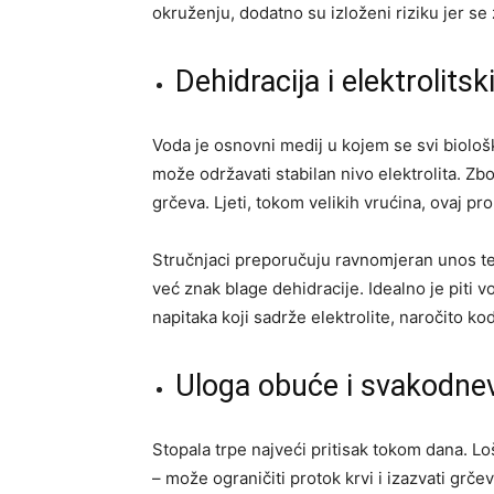
okruženju, dodatno su izloženi riziku jer se
Dehidracija i elektrolitsk
Voda je osnovni medij u kojem se svi biološk
može održavati stabilan nivo elektrolita. Zb
grčeva. Ljeti, tokom velikih vrućina, ovaj p
Stručnjaci preporučuju ravnomjeran unos tečn
već znak blage dehidracije. Idealno je piti 
napitaka koji sadrže elektrolite, naročito k
Uloga obuće i svakodnev
Stopala trpe najveći pritisak tokom dana. L
– može ograničiti protok krvi i izazvati grče