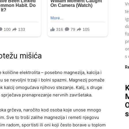
Vr
t
ig
d
fi
pr
o
notežu mišića
s 
R
 količine elektrolita – posebno magnezija, kalcija i
ju se nevoljni trzaji i bolni spazmi. Magnezij pomaže
k kalcij omogućava njihovo stezanje. Kalij, s druge
 i sprječava prenaprezanje nervnih završetaka.
O
roka grčeva, naročito kod osoba koje unose mnogo
s
om. Sve to troši zalihe magnezija i remeti njegovu
im radom, sportisti ili oni koji često borave u toplom