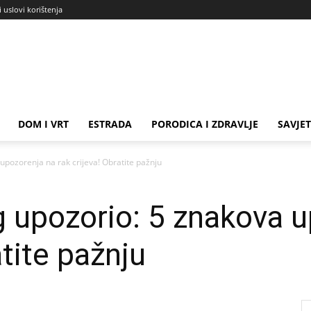
i uslovi korištenja
DOM I VRT
ESTRADA
PORODICA I ZDRAVLJE
SAVJET
upozorenja na rak crijeva! Obratite pažnju
 upozorio: 5 znakova 
atite pažnju