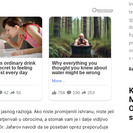
Vr
t
ig
d
fi
pr
o
s 
R
O
asnog razloga. Ako niste promijenili ishranu, niste jeli
s
tjerivali u obrocima, a stomak vam je i dalje vidljivo
 Dr. Jafarov navodi da se poseban oprez preporučuje