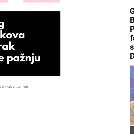
B
P
f
asi - Advertisement