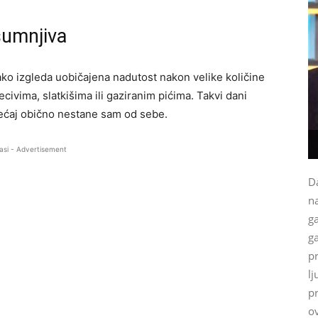
sumnjiva
ako izgleda uobičajena nadutost nakon velike količine
civima, slatkišima ili gaziranim pićima. Takvi dani
sjećaj obično nestane sam od sebe.
asi - Advertisement
Da
na
g
ga
p
lj
p
ov