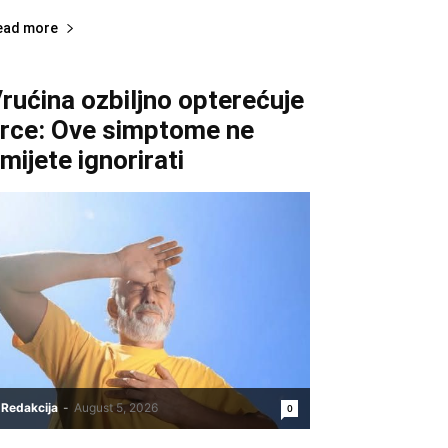
ead more
rućina ozbiljno opterećuje
rce: Ove simptome ne
mijete ignorirati
Redakcija
-
August 5, 2026
0