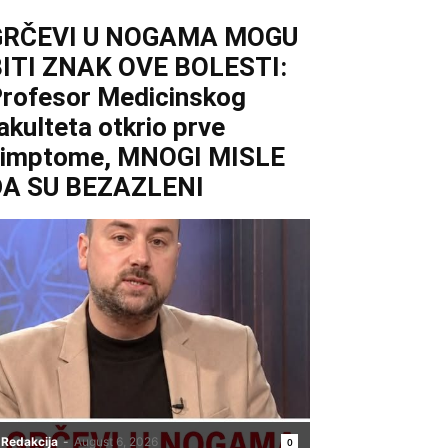
GRČEVI U NOGAMA MOGU
ITI ZNAK OVE BOLESTI:
rofesor Medicinskog
akulteta otkrio prve
simptome, MNOGI MISLE
DA SU BEZAZLENI
Redakcija
-
August 6, 2026
0