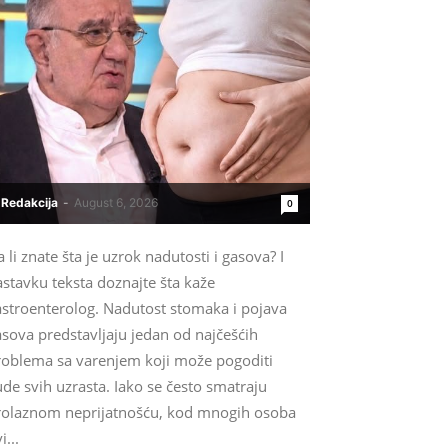
Redakcija
-
August 6, 2026
0
 li znate šta je uzrok nadutosti i gasova? I
stavku teksta doznajte šta kaže
astroenterolog. Nadutost stomaka i pojava
sova predstavljaju jedan od najčešćih
roblema sa varenjem koji može pogoditi
ude svih uzrasta. Iako se često smatraju
rolaznom neprijatnošću, kod mnogih osoba
i...