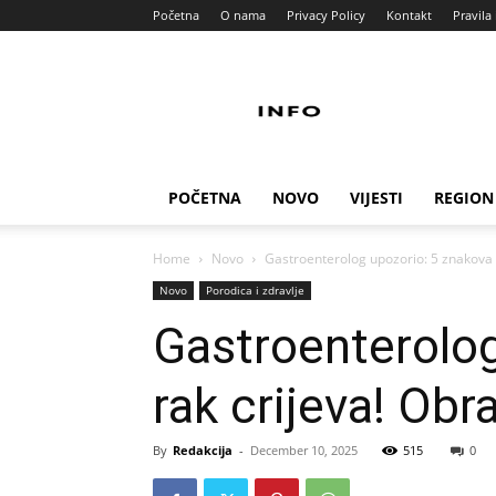
Početna
O nama
Privacy Policy
Kontakt
Pravila 
Info
Pult
POČETNA
NOVO
VIJESTI
REGION
Home
Novo
Gastroenterolog upozorio: 5 znakova 
Novo
Porodica i zdravlje
Gastroenterolog
rak crijeva! Obr
By
Redakcija
-
December 10, 2025
515
0