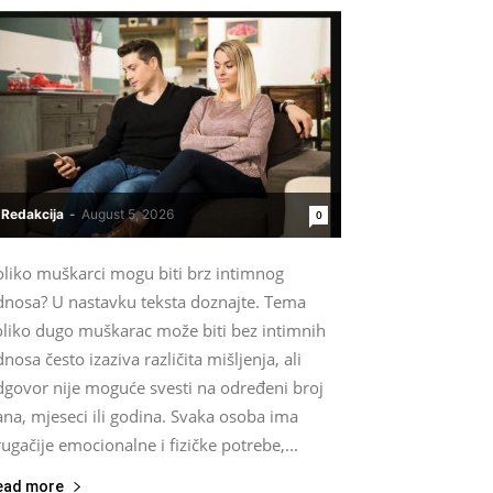
Redakcija
-
August 5, 2026
0
oliko muškarci mogu biti brz intimnog
dnosa? U nastavku teksta doznajte. Tema
oliko dugo muškarac može biti bez intimnih
nosa često izaziva različita mišljenja, ali
dgovor nije moguće svesti na određeni broj
na, mjeseci ili godina. Svaka osoba ima
ugačije emocionalne i fizičke potrebe,...
ead more