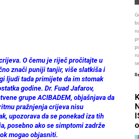
G
bo
n
p
po
na
rijeva. O čemu je riječ pročitajte u
se
o znači puniji tanjir, više slatkiša i
R
i ljudi tada primijete da im stomak
ostatka godine. Dr. Fuad Jafarov,
vstvene grupe ACIBADEM, objašnjava da
ritmu pražnjenja crijeva nisu
I
ak, upozorava da se ponekad iza tih
o
nja, posebno ako se simptomi zadrže
rok mogao objasniti.