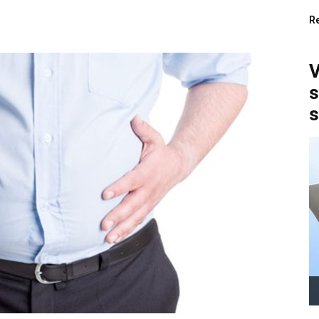
R
V
s
s