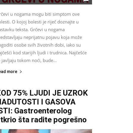
rčevi u nogama mogu biti simptom ove
lesti. O kojoj bolesti je riječ doznajte u
astavku teksta. Grčevi u nogama
redstavljaju neprijatnu pojavu koja može
goditi osobe svih životnih dobi, iako su
jčešći kod starijih ljudi i trudnica. Najčešće
 javljaju tokom noći, bude...
ead more
KOD 75% LJUDI JE UZROK
NADUTOSTI I GASOVA
STI: Gastroenterolog
tkrio šta radite pogrešno