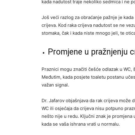
kada nadutost traje nekoliko sedmica i ne p
Još veći razlog za obraćanje pažnje je kada
crijeva. Kod raka crijeva nadutost se ne vez
stomaka, čak i kada niste mnogo jeli, te otic
Promjene u pražnjenju cr
Praznici mogu značiti češće odlazak u WC, 
Međutim, kada posjete toaletu postanu učest
važan signal.
Dr. Jafarov objašnjava da rak crijeva može 
WC ili osjećaja da crijeva nisu potpuno praz
nešto nije u redu. Ključni znak je promjena 
kada se vaša ishrana vrati u normalu.