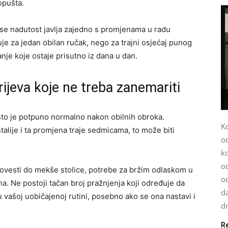
opušta.
 se nadutost javlja zajedno s promjenama u radu
uje za jedan obilan ručak, nego za trajni osjećaj punog
anje koje ostaje prisutno iz dana u dan.
ijeva koje ne treba zanemariti
što je potpuno normalno nakon obilnih obroka.
K
alije i ta promjena traje sedmicama, to može biti
o
k
od
dovesti do mekše stolice, potrebe za bržim odlaskom u
o
na. Ne postoji tačan broj pražnjenja koji određuje da
da
u vašoj uobičajenoj rutini, posebno ako se ona nastavi i
dr
R