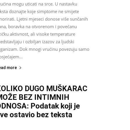
ućina mogu uticati na srce. U nastavku
eksta doznajte koje simptome ne smijete
norirati. Ljetni mjeseci donose više sunčanih
ana, boravka na otvorenom i povećanu
zičku aktivnost, ali visoke temperature
edstavljaju i ozbiljan izazov za ljudski
rganizam. Dok mnogi vrućinu povezuju samo
osjećajem...
ead more
KOLIKO DUGO MUŠKARAC
MOŽE BEZ INTIMNIH
DNOSA: Podatak koji je
ve ostavio bez teksta