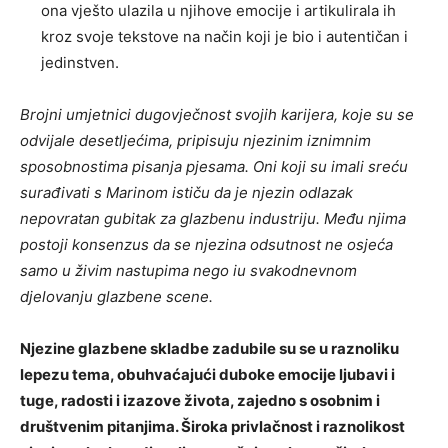
ona vješto ulazila u njihove emocije i artikulirala ih
kroz svoje tekstove na način koji je bio i autentičan i
jedinstven.
Brojni umjetnici dugovječnost svojih karijera, koje su se
odvijale desetljećima, pripisuju njezinim iznimnim
sposobnostima pisanja pjesama. Oni koji su imali sreću
surađivati ​​s Marinom ističu da je njezin odlazak
nepovratan gubitak za glazbenu industriju. Među njima
postoji konsenzus da se njezina odsutnost ne osjeća
samo u živim nastupima nego iu svakodnevnom
djelovanju glazbene scene.
Njezine glazbene skladbe zadubile su se u raznoliku
lepezu tema, obuhvaćajući duboke emocije ljubavi i
tuge, radosti i izazove života, zajedno s osobnim i
društvenim pitanjima. Široka privlačnost i raznolikost