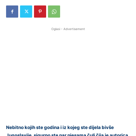
Oglasi - Advertisement
Nebitno kojih ste godina i iz kojeg ste dijela bivše
Jugoslavije, sigurno ste par pjesama čuli čija je autorica