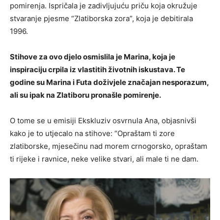
pomirenja. Ispričala je zadivljujuću priču koja okružuje
stvaranje pjesme “Zlatiborska zora”, koja je debitirala
1996.
Stihove za ovo djelo osmislila je Marina, koja je
inspiraciju crpila iz vlastitih životnih iskustava. Te
godine su Marina i Futa doživjele značajan nesporazum,
ali su ipak na Zlatiboru pronašle pomirenje.
O tome se u emisiji Ekskluziv osvrnula Ana, objasnivši
kako je to utjecalo na stihove: “Opraštam ti zore
zlatiborske, mjesečinu nad morem crnogorsko, opraštam
ti rijeke i ravnice, neke velike stvari, ali male ti ne dam.