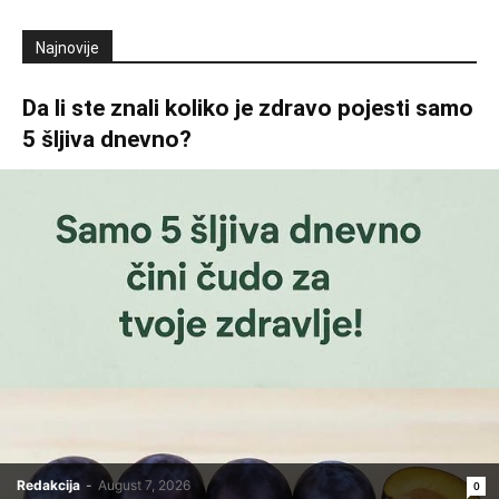
Najnovije
Da li ste znali koliko je zdravo pojesti samo
5 šljiva dnevno?
Redakcija
-
August 7, 2026
0