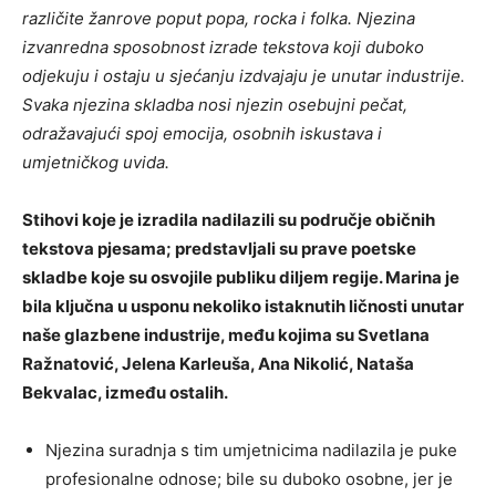
različite žanrove poput popa, rocka i folka. Njezina
izvanredna sposobnost izrade tekstova koji duboko
odjekuju i ostaju u sjećanju izdvajaju je unutar industrije.
Svaka njezina skladba nosi njezin osebujni pečat,
odražavajući spoj emocija, osobnih iskustava i
umjetničkog uvida.
Stihovi koje je izradila nadilazili su područje običnih
tekstova pjesama; predstavljali su prave poetske
skladbe koje su osvojile publiku diljem regije. Marina je
bila ključna u usponu nekoliko istaknutih ličnosti unutar
naše glazbene industrije, među kojima su Svetlana
Ražnatović, Jelena Karleuša, Ana Nikolić, Nataša
Bekvalac, između ostalih.
Njezina suradnja s tim umjetnicima nadilazila je puke
profesionalne odnose; bile su duboko osobne, jer je