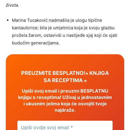
života.
Marina Tucaković nadmašila je ulogu tipične
kantautorice; bila je umjetnica koja je svoju glazbu
prožela žarom, ostavivši u naslijeđe sjaj koji će sjati
budućim generacijama.
PREUZMITE BESPLATNO!⋆ KNJIGA
SA RECEPTIMA ⋆
Upiši svoj email i preuzmi BESPLATNU
knjigu s receptima! Uživaj u jednostavnim
i ukusnim jelima koja će osvojiti tvoje
najdraže.