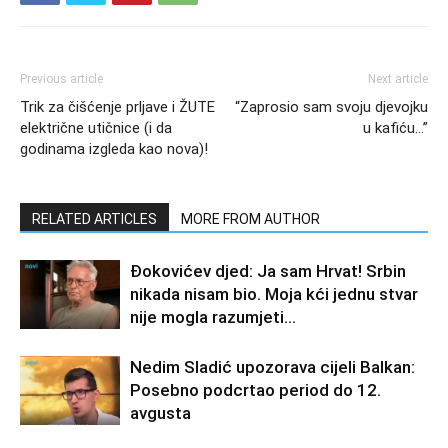
Previous article
Next article
Trik za čišćenje prljave i ŽUTE
“Zaprosio sam svoju djevojku
električne utičnice (i da
u kafiću…”
godinama izgleda kao nova)!
RELATED ARTICLES
MORE FROM AUTHOR
Đokovićev djed: Ja sam Hrvat! Srbin
nikada nisam bio. Moja kći jednu stvar
nije mogla razumjeti…
Nedim Sladić upozorava cijeli Balkan:
Posebno podcrtao period do 12.
avgusta