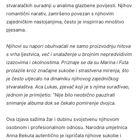
stvaralačkih suradnji u analima glazbene povijesti. Njihov
romantični narativ, zamršeno povezan s njihovim
zajedničkim nastojanjima, često je inspirirao mnoštvo
pjesama.
Njihovi su napori obuhvaćali ne samo proizvodnju hitova
s ​​vrha ljestvica, već i snalaženje u brojnim nepredvidivim
izazovima i okolnostima. Priznaje se da su Marina i Futa
prolazile kroz značajne sukobe i strastvena mirenja, što
je često utjecalo na dinamiku njihovog zajedničkog
stvaralaštva. Aca Lukas, pjevač koji je s njima surađivao,
jednom je primijetio: “Nije bilo neobično pauzirati
snimanje albuma dok se čekalo pomirenje dvojca.
Ova izjava sažima žar i dubinu svojstvenu njihovom
osobnom i profesionalnom odnosu. Narodna umjetnica
Anna Bekuta autentično je ispričala njihove sukobe i