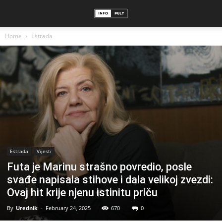
Home
Estrada
Estrada
Vijesti
Futa je Marinu strašno povredio, posle
svađe napisala stihove i dala velikoj zvezdi:
Ovaj hit krije njenu istinitu priču
By
Urednik
-
February 24, 2025
670
0