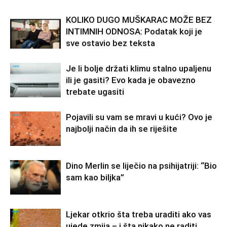
KOLIKO DUGO MUŠKARAC MOŽE BEZ
INTIMNIH ODNOSA: Podatak koji je
sve ostavio bez teksta
Je li bolje držati klimu stalno upaljenu
ili je gasiti? Evo kada je obavezno
trebate ugasiti
Pojavili su vam se mravi u kući? Ovo je
najbolji način da ih se riješite
Dino Merlin se liječio na psihijatriji: “Bio
sam kao biljka”
Ljekar otkrio šta treba uraditi ako vas
ujede zmija – i šta nikako ne raditi