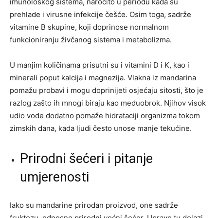
imunološkog sistema, naročito u periodu kada su
prehlade i virusne infekcije češće. Osim toga, sadrže
vitamine B skupine, koji doprinose normalnom
funkcioniranju živčanog sistema i metabolizma.
U manjim količinama prisutni su i vitamini D i K, kao i
minerali poput kalcija i magnezija. Vlakna iz mandarina
pomažu probavi i mogu doprinijeti osjećaju sitosti, što je
razlog zašto ih mnogi biraju kao međuobrok. Njihov visok
udio vode dodatno pomaže hidrataciji organizma tokom
zimskih dana, kada ljudi često unose manje tekućine.
Prirodni šećeri i pitanje
umjerenosti
Iako su mandarine prirodan proizvod, one sadrže
fruktozu, odnosno prirodni voćni šećer. Upravo tu dolazi