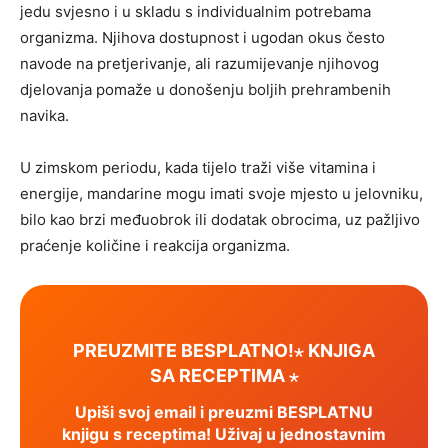
jedu svjesno i u skladu s individualnim potrebama
organizma. Njihova dostupnost i ugodan okus često
navode na pretjerivanje, ali razumijevanje njihovog
djelovanja pomaže u donošenju boljih prehrambenih
navika.
U zimskom periodu, kada tijelo traži više vitamina i
energije, mandarine mogu imati svoje mjesto u jelovniku,
bilo kao brzi međuobrok ili dodatak obrocima, uz pažljivo
praćenje količine i reakcija organizma.
PREUZMITE BESPLATNO!⋆ KNJIGA
SA RECEPTIMA ⋆
Upiši svoj email i preuzmi BESPLATNU
knjigu s receptima! Uživaj u jednostavnim