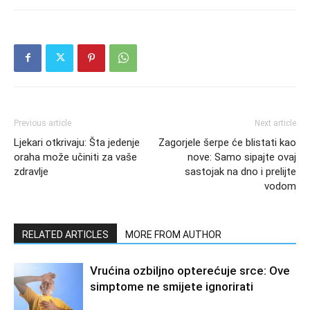
Previous article
Next article
Ljekari otkrivaju: Šta jedenje
Zagorjele šerpe će blistati kao
oraha može učiniti za vaše
nove: Samo sipajte ovaj
zdravlje
sastojak na dno i prelijte
vodom
RELATED ARTICLES
MORE FROM AUTHOR
Vrućina ozbiljno opterećuje srce: Ove
simptome ne smijete ignorirati