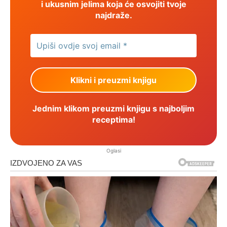
i ukusnim jelima koja će osvojiti tvoje
najdraže.
Jednim klikom preuzmi knjigu s najboljim
receptima!
Oglasi