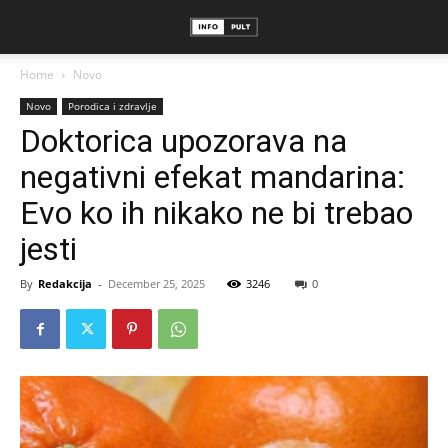
Home
Novo
Novo
Porodica i zdravlje
Doktorica upozorava na
negativni efekat mandarina:
Evo ko ih nikako ne bi trebao
jesti
By
Redakcija
-
December 25, 2025
3246
0