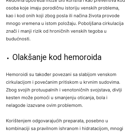
Redovna upotreba može biti korisna i kao preventiva kod
osoba koje imaju porodičnu istoriju venskih problema,
kao i kod onih koji zbog posla ili načina života provode
mnogo vremena u istom položaju. Poboljšana cirkulacija
znači i manji rizik od hroničnih venskih tegoba u
budućnosti.
Olakšanje kod hemoroida
Hemoroidi su također povezani sa slabijom venskom
cirkulacijom i povećanim pritiskom u krvnim sudovima.
Zbog svojih protuupalnih i venotoničnih svojstava, divlji
kesten može pomoći u smanjenju oticanja, bola i
nelagode izazvane ovim problemom.
Korištenjem odgovarajućih preparata, posebno u
kombinaciji sa pravilnom ishranom i hidratacijom, mnogi