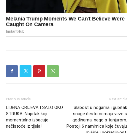
Previous article
Next article
LIJENA CRIJEVA I SALO OKO
Slabost u nogama i gubitak
STRUKA: Napitak koji
snage često nemaju veze s
momentalno izbacuje
godinama, nego s tanjurom.
nečistoće iz tijela!
Postoji 6 namirnica koje čuvaju
mišiće i pokretljivost.