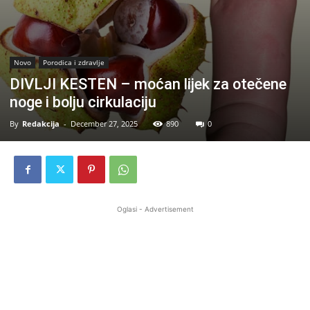
Novo
Porodica i zdravlje
DIVLJI KESTEN – moćan lijek za otečene
noge i bolju cirkulaciju
By
Redakcija
-
December 27, 2025
890
0
Oglasi - Advertisement